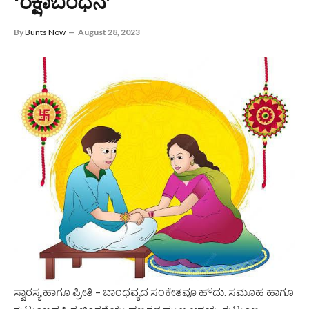
‘ರಕ್ಷಾಬಂಧನ’
By
Bunts Now
August 28, 2023
ಹಬ್ಬಗಳ ಆಚರಣೆ ಕೇವಲ ಧಾರ್ಮಿಕತೆಗಳಿಗಷ್ಟೇ ಸೀಮಿತವಾಗಿರದೆ ಜೀವನದ
ಸ್ವಾರಸ್ಯ ಹಾಗೂ ಪ್ರೀತಿ – ಬಾಂಧವ್ಯದ ಸಂಕೇತವೂ ಹೌದು. ಸಮೂಹ ಹಾಗೂ