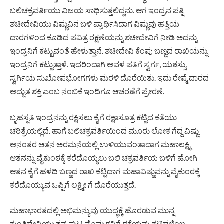
ಬಲಿಚಕ್ರವರ್ತಿಯು ವಿಜಯ ಸಾಧಿಸುತ್ತಲಿದ್ದನು. ಆಗ ಇಂದ್ರನ ಪತ್ನಿ
ಶಚೀದೇವಿಯು ವಿಷ್ಣುವಿನ ಬಳಿ ಪ್ರಾರ್ಥಿಸಿದಾಗ ವಿಷ್ಣುವು ಹತ್ತಿಯ
ದಾರಗಳಿಂದ‌ ಕೂಡಿದ ಪವಿತ್ರ ರಕ್ಷಣೆಯನ್ನು ಶಚೀದೇವಿಗೆ ನೀಡಿ ಅದನ್ನು
ಇಂದ್ರನಿಗೆ ಕಟ್ಟುವಂತೆ ಹೇಳುತ್ತಾನೆ. ಶಚೀದೇವಿ ಕೆಂಪು ಬಣ್ಣದ ರಾಖಿಯನ್ನು
ಇಂದ್ರನಿಗೆ ಕಟ್ಟುತ್ತಾಳೆ. ಇದರಿಂದಾಗಿ ಅವಳ ಪತಿಗೆ ಸ್ವರ್ಗ, ಯಶಸ್ಸು,
ಸ್ವರ್ಗಿಯ ಸುಖೋಪಭೋಗಗಳು ಮರಳಿ ದೊರೆಯಿತು. ಇದು ರೇಷ್ಮೆ ದಾರದ
ಅದ್ಬುತ ಶಕ್ತಿ ಎಂಬ ನಂಬಿಕೆ ಇಂದಿಗೂ ಆಚರಣೆಗೆ ಪ್ರೇರಣೆ.
ಬೃಹಸ್ಪತಿ ಇಂದ್ರನನ್ನು ರಕ್ಷಿಸಲು ಕೈಗೆ ರಕ್ಷಾಸೂತ್ರ ಕಟ್ಟಿದ ಕತೆಯು
ಚರಿತ್ರೆಯಲ್ಲಿದೆ. ಹಾಗೆ ಬಲಿಚಕ್ರವರ್ತಿಯಿಂದ ಮೂರು ಲೋಕ ಗೆದ್ದ ವಿಷ್ಣು
ಅನಂತರ ಆತನ ಅರಮನೆಯಲ್ಲಿ ಉಳಿಯುವಂತಾದಾಗ ಮಹಾಲಕ್ಷ್ಮಿ
ಆತನನ್ನು ವೈಕುಂಠಕ್ಕೆ ಕರೆದೊಯ್ಯಲು ಬಲಿ ಚಕ್ರವರ್ತಿಯ ಬಳಿಗೆ ಹೋಗಿ
ಆತನ ಕೈಗೆ ಹಳದಿ ಬಣ್ಣದ ರಾಖಿ ಕಟ್ಟಿದಾಗ ಮಹಾವಿಷ್ಣುವನ್ನು ‌ವೈಕುಂಠಕ್ಕೆ
ಕರೆದೊಯ್ಯುವ ಒಪ್ಪಿಗೆ ಲಕ್ಷ್ಮೀ ಗೆ ದೊರೆಯುತ್ತದೆ.
ಮಹಾಭಾರತದಲ್ಲಿ ಅಭಿಮನ್ಯುವು ಯುದ್ಧಕ್ಕೆ ಹೊರಡುವ ಮುನ್ನ
ಕುಂತಿದೇವಿಯು ತನ್ನ ಪುಟ್ಟ ಮೊಮ್ಮಗನಿಗೆ ರಕ್ಷೆಯನ್ನು ಕಟ್ಟಿದಳೆಂಬ