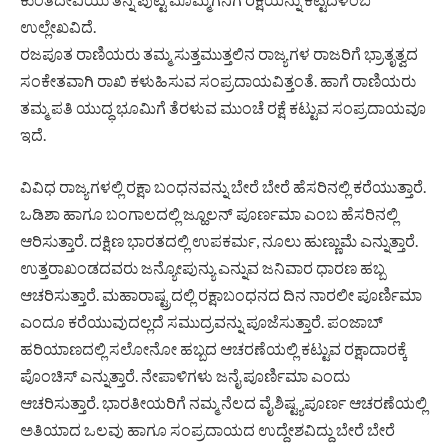
ಉಲ್ಲೇಖವಿದೆ.
ರಜಪೂತ ರಾಣಿಯರು ತಮ್ಮ ಸುತ್ತಮುತ್ತಲಿನ ರಾಜ್ಯಗಳ ರಾಜರಿಗೆ ಭ್ರಾತೃತ್ವದ
ಸಂಕೇತವಾಗಿ ರಾಖಿ ಕಳುಹಿಸುವ ಸಂಪ್ರದಾಯವಿತ್ತಂತೆ. ಹಾಗೆ ರಾಣಿಯರು
ತಮ್ಮ ಪತಿ ಯುದ್ಧ ಭೂಮಿಗೆ ತೆರಳುವ ಮುಂಚೆ ರಕ್ಷೆ ಕಟ್ಟುವ ಸಂಪ್ರದಾಯವೂ
ಇದೆ.
ವಿವಿಧ ರಾಜ್ಯಗಳಲ್ಲಿ ರಕ್ಷಾ ಬಂಧನವನ್ನು ಬೇರೆ ಬೇರೆ ಹೆಸರಿನಲ್ಲಿ ಕರೆಯುತ್ತಾರೆ.
ಒಡಿಶಾ ಹಾಗೂ ಬಂಗಾಲದಲ್ಲಿ ಜ್ಹೂಲನ್ ಪೂರ್ಣಮಾ ಎಂಬ ಹೆಸರಿನಲ್ಲಿ
ಆರಿಸುತ್ತಾರೆ. ದಕ್ಷಿಣ ಭಾರತದಲ್ಲಿ ಉಪಕರ್ಮ, ನೂಲು ಹುಣ್ಣುಮೆ ಎನ್ನುತ್ತಾರೆ.
ಉತ್ತರಾಖಂಡದವರು ಜನ್ಯೋಪುನ್ಯು ಎನ್ನುವ ಜನಿವಾರ ಧಾರಣ ಹಬ್ಬ
ಆಚರಿಸುತ್ತಾರೆ. ಮಹಾರಾಷ್ಟ್ರದಲ್ಲಿ ರಕ್ಷಾಬಂಧನದ ದಿನ ನಾರಲೀ ಪೂರ್ಣಿಮಾ
ಎಂದೂ ಕರೆಯುವುದಲ್ಲದೆ ಸಮುದ್ರವನ್ನು ಪೂಜೆಸುತ್ತಾರೆ. ಪಂಜಾಬ್
ಹರಿಯಾಣದಲ್ಲಿ ಸಲೋನೋ ಹಬ್ಬದ ಆಚರಣೆಯಲ್ಲಿ ಕಟ್ಟುವ ರಕ್ಷಾದಾರಕ್ಕೆ
ಪೊಂಚಿಸ್ ಎನ್ನುತ್ತಾರೆ. ನೇಪಾಳಿಗಳು ಜನೈ ಪೂರ್ಣಿಮಾ ಎಂದು
ಆಚರಿಸುತ್ತಾರೆ. ಭಾರತೀಯರಿಗೆ ನಮ್ಮ ನೆಲದ ವೈಶಿಷ್ಟ್ಯಪೂರ್ಣ ಆಚರಣೆಯಲ್ಲಿ
ಅತಿಯಾದ ಒಲವು ಹಾಗೂ ಸಂಪ್ರದಾಯದ ಉದ್ದೇಶವಿದ್ದು ಬೇರೆ ಬೇರೆ