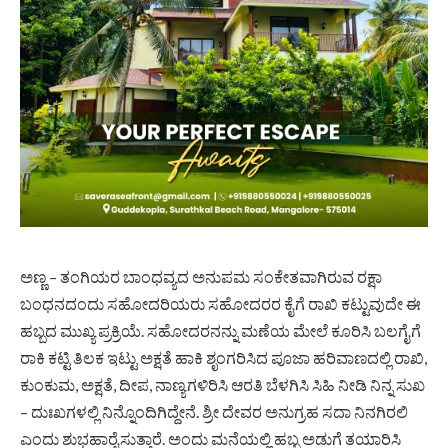
ಅಣ್ಣ – ತಂಗಿಯರ ಬಾಂಧವ್ಯದ ಅನುಪಮ ಸಂಕೇತವಾಗಿರುವ ರಕ್ಷಾ
ಬಂಧನದಂದು ಸಹೋದರಿಯರು ಸಹೋದರರ ಕೈಗೆ ರಾಖಿ ಕಟ್ಟುವುದೇ ಈ
ಹಬ್ಬದ‌ ಮುಖ್ಯ ಪ್ರಕ್ರಿಯೆ. ಸಹೋದರನನ್ನು ಮಣೆಯ ಮೇಲೆ ಕೂರಿಸಿ ಬಲಗೈಗೆ
ರಾಕಿ ಕಟ್ಟಿ ತಿಲಕ ಇಟ್ಟು ಅಕ್ಷತೆ ಹಾಕಿ ಶೃಂಗರಿಸಿದ ಪೂಜಾ ಹರಿವಾಣದಲ್ಲಿ ರಾಖಿ,
ಕುಂಕುಮ, ಅಕ್ಷತೆ, ದೀಪ,‌ ನಾಣ್ಯಗಳಿರಿಸಿ ಆರತಿ‌ ಬೆಳಗಿಸಿ ಸಿಹಿ ನೀಡಿ ನಿನ್ನ ಸುಖ
– ದುಃಖಗಳಲ್ಲಿ ನಿನ್ನೊಂದಿಗಿದ್ದೇನೆ. ಶ್ರೀ ದೇವರ ಅನುಗ್ರಹ ಸದಾ ನಿನಗಿರಲಿ
ಎಂದು ಶುಭಹಾರೈಸುತ್ತಾರೆ. ಅಂದು ಮನೆಯಲ್ಲಿ ಹಬ್ಬ ಅಡುಗೆ ತಯಾರಿಸಿ