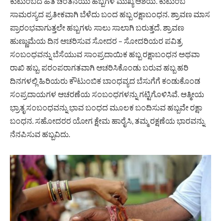
ಕುಟುಂಬದ ಹಿತ ಚಿಂತನೆಯು ಹಬ್ಬಗಳ ಮುಖ್ಯ ಆಶಯ. ಕುಟುಂಬ
ಸಾಮರಸ್ಯದ ‌ಪ್ರತೀಕವಾಗಿ‌ ಬೆಳೆದು‌ ಬಂದ ಹಬ್ಬ ರಕ್ಷಾಬಂಧನ. ಶ್ರಾವಣ ಮಾಸ
ಪ್ರಾರಂಭವಾಗುತ್ತಲೇ ಹಬ್ಬಗಳು ಸಾಲು ಸಾಲಾಗಿ ಬರುತ್ತದೆ. ಶ್ರಾವಣ
ಹುಣ್ಣುಮೆಯ ದಿನ ಆಚರಿಸುವ ಸೋದರ – ಸೋದರಿಯರ ಪವಿತ್ರ
ಸಂಬಂಧವನ್ನು ಬೆಸೆಯುವ ಸಾಂಪ್ರದಾಯಿಕ ಹಬ್ಬ ರಕ್ಷಾಬಂಧನ ಅಥವಾ
ರಾಖಿ ಹಬ್ಬ. ಪರಂಪರಾಗತವಾಗಿ ಆಚರಿಸಿಕೊಂಡು ಬರುವ ಹಬ್ಬ ಹರಿ
ದಿನಗಳಲ್ಲಿ ಹಿರಿಯರು ಕೌಟುಂಬಿಕ ಬಾಂಧವ್ಯದ ಬೆಸುಗೆಗೆ ಕಂಡುಕೊಂಡ
ಸಂಪ್ರದಾಯಗಳ ಆಚರಣೆಯ ಸಂಬಂಧಗಳನ್ನು ಗಟ್ಟಿಗೊಳಿಸಿವೆ. ಆತ್ಮೀಯ
ಭ್ರಾತೃ ಸಂಬಂಧವನ್ನು ಭಾವ ಬಂಧದ ಮೂಲಕ ಬಂದಿಸುವ ಹಬ್ಬವೇ ರಕ್ಷಾ
ಬಂಧನ. ಸಹೋದರರ ಯೋಗ ಕ್ಷೇಮ ಹಾರೈಸಿ, ತಮ್ಮ ರಕ್ಷಣೆಯ ಭಾರವನ್ನು
ನೆನಪಿಸುವ ಹಬ್ಬವಿದು.