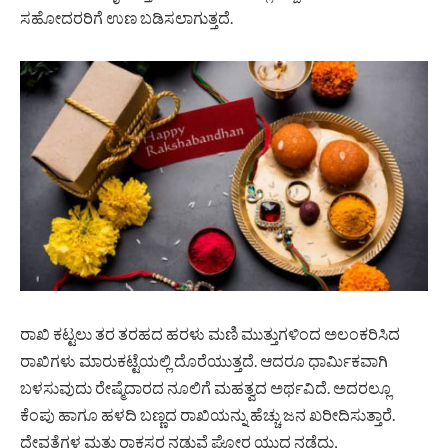
ಸಹೋದರರಿಗೆ ಉಣ ಬಡಿಸಲಾಗುತ್ತದೆ.
ರಾಖಿ ಕಟ್ಟಲು ತರ‌ ತರಹದ ಹರಳು ಮಣಿ ಮುತ್ತುಗಳಿಂದ ಅಲಂಕರಿಸಿದ
ರಾಖಿಗಳು ಮಾರುಕಟ್ಟೆಯಲ್ಲಿ ದೊರೆಯುತ್ತದೆ. ಆದರೂ ಧಾರ್ಮಿಕವಾಗಿ
ಬಳಸುವುದು ರೇಷ್ಮೆದಾರದ ನೂಲಿಗೆ ಮಹತ್ವದ ಅರ್ಥವಿದೆ. ಅದರಲ್ಲೂ
ಕೆಂಪು ‌ಹಾಗೂ ಹಳದಿ ಬಣ್ಣದ ರಾಖಿಯನ್ನು ಹೆಚ್ಚು ‌ಜನ ಖರೀದಿಸುತ್ತಾರೆ.
ದೇವತೆಗಳ ಮತ್ತು ರಾಕ್ಷಸರ ನಡುವೆ ಘೋರ ಯುದ್ಧ ನಡೆದು,