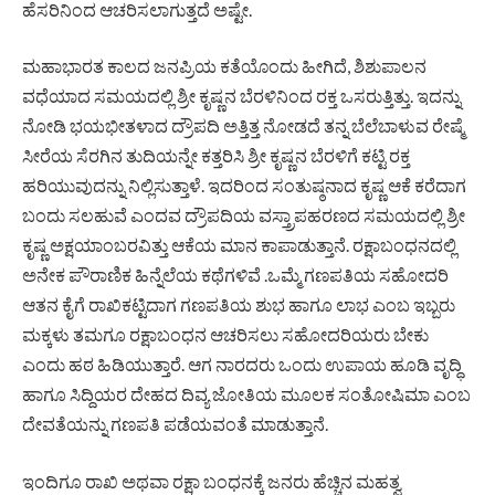
ಹೆಸರಿನಿಂದ ಆಚರಿಸಲಾಗುತ್ತದೆ ಅಷ್ಟೇ.
ಮಹಾಭಾರತ ಕಾಲದ ಜನಪ್ರಿಯ ಕತೆಯೊಂದು ಹೀಗಿದೆ, ಶಿಶುಪಾಲನ
ವಧೆಯಾದ ಸಮಯದಲ್ಲಿ ಶ್ರೀ ಕೃಷ್ಣನ ಬೆರಳಿನಿಂದ ರಕ್ತ ಒಸರುತ್ತಿತ್ತು. ಇದನ್ನು
ನೋಡಿ ಭಯಭೀತಳಾದ ದ್ರೌಪದಿ ಅತ್ತಿತ್ತ ನೋಡದೆ ತನ್ನ ಬೆಲೆಬಾಳುವ ರೇಷ್ಮೆ
ಸೀರೆಯ ಸೆರಗಿನ ತುದಿಯನ್ನೇ ಕತ್ತರಿಸಿ ಶ್ರೀ ಕೃಷ್ಣನ ಬೆರಳಿಗೆ ಕಟ್ಟಿ ರಕ್ತ
ಹರಿಯುವುದನ್ನು ನಿಲ್ಲಿಸುತ್ತಾಳೆ. ಇದರಿಂದ ಸಂತುಷ್ಠನಾದ ಕೃಷ್ಣ ಆಕೆ ಕರೆದಾಗ
ಬಂದು ಸಲಹುವೆ ಎಂದವ ದ್ರೌಪದಿಯ ವಸ್ತ್ರಾಪಹರಣದ ಸಮಯದಲ್ಲಿ ಶ್ರೀ
ಕೃಷ್ಣ ಅಕ್ಷಯಾಂಬರವಿತ್ತು ಆಕೆಯ ಮಾನ ಕಾಪಾಡುತ್ತಾನೆ. ರಕ್ಷಾಬಂಧನದಲ್ಲಿ
ಅನೇಕ ಪೌರಾಣಿಕ ಹಿನ್ನೆಲೆಯ ಕಥೆಗಳಿವೆ .ಒಮ್ಮೆ ಗಣಪತಿಯ ಸಹೋದರಿ
ಆತನ ಕೈಗೆ ರಾಖಿಕಟ್ಟಿದಾಗ ಗಣಪತಿಯ ಶುಭ ಹಾಗೂ ಲಾಭ ಎಂಬ ಇಬ್ಬರು
ಮಕ್ಕಳು ತಮಗೂ ರಕ್ಷಾಬಂಧನ ಆಚರಿಸಲು ಸಹೋದರಿಯರು ಬೇಕು
ಎಂದು ಹಠ ಹಿಡಿಯುತ್ತಾರೆ. ಆಗ ನಾರದರು ಒಂದು ಉಪಾಯ ಹೂಡಿ ವೃದ್ಧಿ
ಹಾಗೂ ಸಿದ್ದಿಯರ ದೇಹದ ದಿವ್ಯ ಜೋತಿಯ ಮೂಲಕ ಸಂತೋಷಿ‌ಮಾ ಎಂಬ
ದೇವತೆಯನ್ನು ಗಣಪತಿ ಪಡೆಯವಂತೆ ಮಾಡುತ್ತಾನೆ.
ಇಂದಿಗೂ ರಾಖಿ ಅಥವಾ ರಕ್ಷಾ ಬಂಧನಕ್ಕೆ ಜನರು ಹೆಚ್ಚಿನ ಮಹತ್ವ