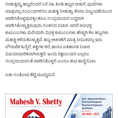
ನೀಡುತ್ತಿದ್ದು, ಹಬ್ಬವೆಂದರೆ ಬರೆ ಸಿಹಿ ತಿಂಡಿ ಹಬ್ಬದ ಅಡುಗೆ‌, ಪೂಜೆಗಳು
ಮಾತ್ರವಲ್ಲ ಸಂಬಂಧಗಳಿಗೂ ಮಹತ್ವ ನೀಡುತ್ತಾ, ಕೇವಲ ವಿಜೃಂಭಣೆಯಿಂದ
ಆಚರಿಸಿಕೊಳ್ಳವುದಕ್ಕಿಂತಲೂ ಸಂಪ್ರದಾಯದ ಬದ್ದವಾಗಿ
ಆಚರಿಸಿಕೊಳ್ಳುತ್ತಿರುವುದು ಸಂತಸದ ವಿಚಾರ. ಆದರೆ ಅವಿಭಕ್ತ
ಕುಟುಂಬಗಳು ಮರೆಯಾಗಿ, ವಿಭಕ್ತ ಕುಟುಂಬಗಳು ಹೆಚ್ಚಾಗಿ ಕೆಲ ಹಬ್ಬಗಳು
ಮಹತ್ವ ಕಳೆದುಕೊಳ್ಳುತ್ತಿವೆ. ಹಬ್ಬ ಆಚರಣೆಗೆ ಮಾತ್ರ ಸೀಮಿತವಲ್ಲ ಇದು
ಪೌರಾಣಿಕ ಹಿನ್ನೆಲೆ, ತತ್ವಗಳ ಕ‌‌ಲೆ, ಹಾಗೂ ಐತಿಹಾಸಿಕ ವಿಚಾರ
ವಿಷಯಾಧಾರಿತವಾಗಿರುತ್ತದೆ. ಇಂದು ರಕ್ಷಾಬಂಧನ ಎಲ್ಲರೂ
ಸಂಪ್ರದಾಯದಂತೆ ಆಚರಿಸಿಕೊಳ್ಳಲಿ ಎಂದೂ ಶುಭ ಹಾರೈಸೊಣ.
ಲತಾ ಸಂತೋಷ ಶೆಟ್ಟಿ ಮುದ್ದುಮನೆ.