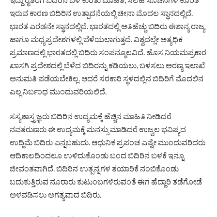
ಇರುವ ಕಾರಣ ಬಿದಿರಿನ ಉತ್ಪಾದನೆಯಲ್ಲಿ ಚೀನಾ ಮೊದಲ ಸ್ಥಾನದಲ್ಲಿದೆ.
ಭಾರತ ಎರಡನೇ ಸ್ಥಾನದಲ್ಲಿದೆ. ಭಾರತದಲ್ಲಿ ಅತಿಹೆಚ್ಚು ಬಿದಿರು ಈಶಾನ್ಯ ರಾಜ್ಯ
ಹಾಗೂ ಮಧ್ಯಪ್ರದೇಶಗಳಲ್ಲಿ ಬೆಳೆಯಲಾಗುತ್ತದೆ. ವಿಶ್ವದಲ್ಲೇ ಅತ್ಯಧಿಕ
ಪ್ರಮಾಣದಲ್ಲಿ ಭಾರತದಲ್ಲಿ ಬಿದಿರು ಸಂಪನ್ಮೂಲವಿದೆ. ಹೊಸ ನಿಯಮಪ್ರಕಾರ
ಖಾಸಗಿ ಪ್ರದೇಶದಲ್ಲಿ ಬೆಳೆದ ಬಿದಿರನ್ನು ಕಡಿಯಲು, ಬಳಸಲು ಅರಣ್ಯ ಇಲಾಖೆ
ಅನುಮತಿ ಪಡೆಯಬೇಕಿಲ್ಲ. ಆದರೆ ಸರಕಾರಿ ಸ್ಥಳದಲ್ಲಿನ ಬಿದಿರಿಗೆ ಮೊದಲಿನ
ಎಲ್ಲ ನಿರ್ಬಂಧ ಮುಂದುವರಿಯಲಿದೆ.
ಸಸ್ಯಶಾಸ್ತ್ರಜ್ಞರು ಬಿದಿರಿನ ಉದ್ಯಮಕ್ಕೆ ಹೆಚ್ಚಿನ ಮಾಹಿತಿ ನೀಡಿದರೆ
ನವತರುಣರು ಈ ಉದ್ಯಮಕ್ಕೆ ಮನಸ್ಸು ಮಾಡಿದರೆ ಉಜ್ವಲ ಭವಿಷ್ಯದ
ಉದ್ದಿಮೆ ಬಿದಿರು ಎನ್ನಬಹುದು. ಆಧುನಿಕ ಪ್ರಪಂಚ ಎಷ್ಟೇ ಮುಂದುವರಿದರು
ಆದಿಕಾಲದಿಂದಲೂ ಉಳಿದುಕೊಂಡು ಬಂದ ಬಿದಿರಿನ ಬಳಕೆ ಇನ್ನೂ
ಜೀವಂತವಾಗಿದೆ. ಬಿದಿರಿನ ಉತ್ಪನ್ನಗಳ ತಯಾರಿಕೆ ನಂಬಿಕೊಂಡು
ಬದುಕುತ್ತಿರುವ ನೂರಾರು ಕುಟುಂಬಗಳಿರುವಂತೆ ಈಗ ಹೆದ್ದಾರಿ ತಡೆಗೋಡೆ
ಅಳವಡಿಸಲು ಅಗತ್ಯವಾದ ಬಿದಿರು.