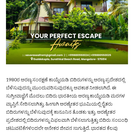
1980ರ ಅರಣ್ಯ ಸಂರಕ್ಷಣೆ ಕಾಯ್ದೆಯಡಿ ಬಿದಿರುಗಳನ್ನು ಅರಣ್ಯ ಪ್ರದೇಶದಲ್ಲಿ
ಬೆಳೆಸುವುದನ್ನು ಮುಂದುವರಿಸುವುದಕ್ಕೂ ಅವಕಾಶ ನೀಡಲಾಗಿದೆ. ಈ
ಸುಗ್ರೀವಾಜ್ಞೆಗೆ ಮೊದಲು ಬಿದಿರು ಭಾರತೀಯ ಅರಣ್ಯ ಕಾಯ್ದೆಯಡಿ ಮರಗಳ
ವ್ಯಾಪ್ತಿಗೆ ಸೇರಿಸಲಾಗಿತ್ತು. ಹೀಗಾಗಿ ಅರಣ್ಯೇತರ ಭೂಮಿಯಲ್ಲಿ ರೈತರು
ಬಿದಿರುಗಳನ್ನು ಬೆಳೆಸುವುದಕ್ಕೆ ಕಾನೂನಿನ ತೊಡಕು ಇತ್ತು. ಅರಣ್ಯೇತರ
ಪ್ರದೇಶದಲ್ಲಿ ಬಿದಿರುಗಳನ್ನು ವಿಫಲವಾಗಿ ಬೆಳೆಸಲಾಗುತ್ತಿತ್ತು ಬಿದಿರು ಸಂಬಂಧಿ
ಚಟುವಟಿಕೆಗಳಿಂದಲೇ ಅನೇಕರ ಜೀವನ ಸಾಗುತ್ತಿದೆ. ಭಾರತದ ಕೆಲವು