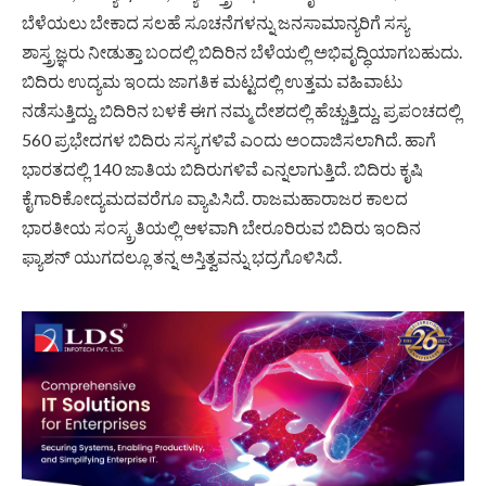
ಬೆಳೆಯಲು ಬೇಕಾದ ಸಲಹೆ ಸೂಚನೆಗಳನ್ನು ಜನಸಾಮಾನ್ಯರಿಗೆ ಸಸ್ಯ
ಶಾಸ್ತ್ರಜ್ಞರು ನೀಡುತ್ತಾ ಬಂದಲ್ಲಿ ಬಿದಿರಿನ ಬೆಳೆಯಲ್ಲಿ ಅಭಿವೃದ್ಧಿಯಾಗಬಹುದು.
ಬಿದಿರು ಉದ್ಯಮ ಇಂದು ಜಾಗತಿಕ ಮಟ್ಟದಲ್ಲಿ ಉತ್ತಮ ವಹಿವಾಟು
ನಡೆಸುತ್ತಿದ್ದು, ಬಿದಿರಿನ ಬಳಕೆ ಈಗ ನಮ್ಮ ದೇಶದಲ್ಲಿ ಹೆಚ್ಚುತ್ತಿದ್ದು, ಪ್ರಪಂಚದಲ್ಲಿ
560 ಪ್ರಭೇದಗಳ ಬಿದಿರು ಸಸ್ಯಗಳಿವೆ ಎಂದು ಅಂದಾಜಿಸಲಾಗಿದೆ. ಹಾಗೆ
ಭಾರತದಲ್ಲಿ 140 ಜಾತಿಯ ಬಿದಿರುಗಳಿವೆ ಎನ್ನಲಾಗುತ್ತಿದೆ. ಬಿದಿರು ಕೃಷಿ
ಕೈಗಾರಿಕೋದ್ಯಮದವರೆಗೂ ವ್ಯಾಪಿಸಿದೆ. ರಾಜಮಹಾರಾಜರ ಕಾಲದ
ಭಾರತೀಯ ಸಂಸ್ಕ್ರತಿಯಲ್ಲಿ ಆಳವಾಗಿ ಬೇರೂರಿರುವ ಬಿದಿರು ಇಂದಿನ
ಫ್ಯಾಶನ್ ಯುಗದಲ್ಲೂ ತನ್ನ ಅಸ್ತಿತ್ವವನ್ನು ಭದ್ರಗೊಳಿಸಿದೆ.