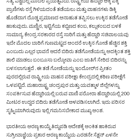
ಸತ್ಯ. ವಿಶ್ವದಲ್ಲೆ ಮೊದಲ ಪ್ರಯತ್ನವಿದು. ರಾಷ್ಟ್ರೀಯ ಹೆದ್ದಾರಿ ಅಕ್ಕ ಪಕ್ಕ
ಪ್ರಾಣಿಗಳು ರಸ್ತೆ ಗಿಳಿಯದಂತೆ ತಡೆಯಲು ಮತ್ತು ವಾಹನಗಳು ಡಿಕ್ಕಿ
ಹೊಡೆದಾಗ ದೊಡ್ಡ ಪ್ರಮಾಣದ ಅನಾಹುತ ತಪ್ಪಿಸಲು ‌ಉಕ್ಕಿನ ತಡೆಗೋಡೆ
ಹಾಕುವುದು. ಮಣ್ಣಿನ, ಇಟ್ಟಿಗೆಯ ಕಬ್ಬಿಣದ ಕಂಬ, ಕಲ್ಲುಕಂಬದ ಬಳಕೆ
ಸಾಮಾನ್ಯ. ಕೇಂದ್ರ ಸರಕಾರದ ರಸ್ತೆ ಸಾರಿಗೆ ಮತ್ತು ಹೆದ್ದಾರಿ ಸಚಿವಾಲಯವು
ಇದೇ ಮೊದಲ ಬಾರಿಗೆ ಗುಣಮಟ್ಟದ ಅಂದರೆ ಉಕ್ಕಿನ ಗೋಡೆ ಹೆಚ್ಚಿನ ಶಕ್ತಿ
ಎಂಬುದು ಎಲ್ಲರ ಭಾವನೆ ಆದರೆ ಬಿದಿರು ತಡೆಗೋಡೆಯನ್ನು ಅದಕ್ಕಿಂತ ಶಕ್ತಿ
ಶಾಲಿ ಮಾಡಲು ಬಂಬೂಸಾ ಬಲ್ಕೋವಾ ಎಂಬ ಜಾತಿಗೆ ಸೇರಿದ ಬಿದಿರನ್ನು
ಬಳಸಲಾಗುತ್ತದೆ ‌. ಈ ತಡೆ ಗೋಡೆಯನ್ನು ಇಂದೋರ್‌ನ ಪ್ರೀತಂ
ಪುರದಲ್ಲಿರುವ ರಾಷ್ಟ್ರೀಯ ವಾಹನ ಪರೀಕ್ಷಾ ಕೇಂದ್ರದಲ್ಲಿ ಕಠಿಣ ಪರೀಕ್ಷೆಗೆ
ಒಳಪಟ್ಟಿದೆ. ಮಹಾರಾಷ್ಟ್ರ ಚಂದ್ರಪುರ ಮತ್ತು ಯವತ್ಮಾಳ ಜಿಲ್ಲೆಗಳನ್ನು
ಸಂಪರ್ಕಿಸುವ ಹೆದ್ದಾರಿಯಲ್ಲಿ ಬರುವ ವಾಣಿ ಪರೋರಾ ಹೆದ್ದಾರಿಯಲ್ಲಿ 200
ಮೀಟರ ಉದ್ದದ ಬಿದಿರು ತಡೆಗೋಡೆ ಅಳವಡಿಸಲಾಗಿದೆ. ಇದು ಪರಿಸರ
ಸೃಹ್ನಿಯಾಗಿರುವುದು ಇಲ್ಲಿ ಗಮನಿಸಬೇಕಾದ ಮುಖ್ಯ ಅಂಶ.
ಭಾರತೀಯ ಅರಣ್ಯ ಕಾಯ್ದೆ ತಿದ್ದುಪಡಿ ಆದೇಶಕ್ಕೆ ಅಂಕಿತ ಹಾಕಿರುವ
ಸುಗ್ರೀವಾಜ್ಞೆಯ ಪ್ರಕಾರ ಅರಣ್ಯ ಕಾಯ್ದೆಯ ಎರಡನೇ ಸೆಕ್ಷನ್ ಏಳನೇ