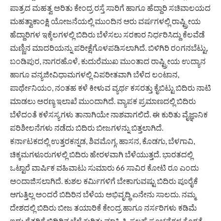
ಪಾತ್ರದ ಮಹತ್ವ ಅರಿತು ಕೇಂದ್ರ ರಸ್ತೆ ಸಾರಿಗೆ ಹಾಗೂ ಹೆದ್ದಾರಿ ಸಚಿವಾಲಯದ
ಮಹತ್ವಾಕಾಂಕ್ಷಿ ಯೋಜನೆಯಲ್ಲಿ ಮುಂದಿನ ಆರು ವರ್ಷಗಳಲ್ಲಿ ರಾಷ್ಟ್ರೀಯ
ಹೆದ್ದಾರಿಗಳ ಇಕ್ಕೆಲಗಳಲ್ಲಿ ಬಿದಿರು ಬೆಳೆಸಲು ಸರಕಾರ ನಿರ್ಧರಿಸಿದ್ದು ಕೆಲವೆಡೆ
ಮಣ್ಣಿನ ಮಾದರಿಯನ್ನು ಪರೀಕ್ಷೆಗೊಳಪಡಿಸಲಾಗಿದೆ. ಬಿಳಿಗಿರಿ ರಂಗನಬೆಟ್ಟು,
ಬಂಡಿಪುರ, ನಾಗರಹೊಳೆ, ಕುದುರೆಮುಖ ಮುಂತಾದ ರಾಷ್ಟ್ರೀಯ ಉದ್ಯಾನ
ಹಾಗೂ ವನ್ಯಜೀವಿಧಾಮಗಳಲ್ಲಿ ವಿಪರೀತವಾಗಿ ಬೆಳೆದ ಲಂಟಾನ,
ಪಾರ್ಥೇನಿಯಂ, ನಂತಹ ಕಳೆ ಕೀಳುವ ವ್ಯರ್ಥ ಕಸರತ್ತು ಕೈಬಿಟ್ಟು ಬಿದಿರು ನಾಟಿ
ಮಾಡಲು ಅರಣ್ಯ ಇಲಾಖೆ ಮುಂದಾಗಿದೆ. ವ್ಯಾಪಕ ಪ್ರಮಾಣದಲ್ಲಿ ಬಿದಿರು
ಬೆಳೆದಂತೆ ಕಳೆಸಸ್ಯಗಳು ತಾನಾಗಿಯೇ ನಾಶವಾಗಲಿದೆ. ಈ ಕುರಿತು ವೈಜ್ಞಾನಿಕ
ಪರಿಶೀಲನೆಗಳು ನಡೆದು ಬಿದಿರು ಬೀಜಗಳನ್ನು ಬಿತ್ತಲಾಗಿದೆ.
ಕರ್ನಾಟಕದಲ್ಲಿ ಉತ್ತರಕನ್ನಡ, ಶಿವಮೊಗ್ಗ, ಹಾಸನ, ಕೊಡಗು, ಬೆಳಗಾವಿ,
ಚಿಕ್ಕಮಗಳೂರುಗಳಲ್ಲಿ ಬಿದಿರು ಹೇರಳವಾಗಿ ಬೆಳೆಯುತ್ತದೆ. ಭಾರತದಲ್ಲಿ
ಒಟ್ಟಾರೆ ವಾರ್ಷಿಕ ವಹಿವಾಟು ಸುಮಾರು 66 ಸಾವಿರ ಕೋಟಿ ರೂ ಎಂದು
ಅಂದಾಜಿಸಲಾಗಿದೆ. ಕುಶಲ ಕರ್ಮಿಗಳಿಗೆ ಬೇಕಾಗುವಷ್ಟು ಬಿದಿರು ಪೂರೈಕೆ
ಆಗುತ್ತಿಲ್ಲ ಅಂದರೆ ಬಿದಿರಿನ ಬೆಳೆಯ ಅಭಿವೃದ್ಧಿ ಏನೇನು ಸಾಲದು. ನಮ್ಮ
ದೇಶದಲ್ಲಿ ಬಿದಿರು ಬೀಜ ತಯಾರಿಕೆ ಕೇಂದ್ರ ಹಾಗೂ ನರ್ಸರಿಗಳು ಕಡಿಮೆ
ಇದ್ದು ರೈತರಿಗೆ ಬಿದಿರಿನ ಬೆಳೆ ಕುರಿತು ಮಾಹಿತಿ, ಸಲಹೆ ಸೂಚನೆಗಳ ಕೊರತೆ