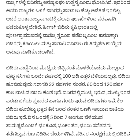
ರಾಜ್ಯಗಳಲ್ಲಿ ಬಿದಿರನ್ನು ಅರಣ್ಯ ಲಘು ಉತ್ಪನ್ನ ಎಂದು ಘೋಷಿಸಿವೆ. ಇದರಿಂದ
ಆಯಾ ರಾಜ್ಯಗಳ ಒಳಗೆ ಬಿದಿರನ್ನು ಸಾಗಿಸಲು ಹೆಚ್ಚು ಅಡೆತಡೆ ಇರಲಿಲ್ಲ.
ಆದರೆ ಅಂತಾರಾಜ್ಯ ಸಾಗಾಟಕ್ಕೆ ಹಲವು ಇಲಾಖೆಗಳಿಂದ ಪರವಾನಗಿ
ಪಡೆದುಕೊಳ್ಳ ಬೇಕಿದೆ. ಹೀಗಾಗಿ ಬಿದಿರು ಕೃಷಿ ಭಾರತದಲ್ಲಿ
ಪೂರ್ಣಪ್ರಮಾಣದಲ್ಲಿ ವಾಣಿಜ್ಯ ಸ್ವರೂಪ ಪಡೆದಿಲ್ಲ ಎಂಬ ಕಾರಣಕ್ಕಾಗಿ
ಬಿದಿರನ್ನು ಕಡಿಯಲು ಮತ್ತು ಸಾಗಾಟ ಮಾಡಲು ಈ ತಿದ್ದುಪಡಿ ಕಾಯ್ದೆಯ
ಅನುವು ಮಾಡಿಕೊಡಲಾಗಿದೆ.
ಬಿದಿರು ಮಣ್ಣಿನಿಂದ ಮೊಟ್ಟೆಯ ಚಿಪ್ಪಿನಂತೆ ಮೊಳಕೆಯೊಡೆದು ಮೇಲ್ಬಂದ
ಪುಟ್ಟ ಸಸಿಗಳು ಒಂದೇ ವರ್ಷದಲ್ಲಿ 100 ಅಡಿ ಎತ್ತರ ಬೆಳೆಯಬಲ್ಲವು. ಬಿದಿರು
ಹೂಬಿಡುವುದು ಸರಾಸರಿ 32 ವರ್ಷಗಳ ನಂತರ. 60 ರಿಂದ 120 ವರ್ಷ
ಕಾಲ ಬಾಳುವ ಬಿದಿರು ಕೂಡ ಇದೆ. ಬಿದಿರನಲ್ಲಿ ಮುಳ್ಳು ಇರುವ, ಮುಳ್ಳು ಇರದ
ಎರಡು ಬಗೆಯ ಪ್ರಕಾರದ ಹಾಗೂ ಗಂಟು ಇರುವ ಬಿದಿರುಗಳು ಇವೆ. ಕೆಲ
ಬಿದಿರು ಹೂಬಿಟ್ಟು ಭತ್ತದ ತೆನೆ ಬಂದ ನಂತರ ಒಣಗಿ ಸಾಯುವ ಜಾತಿಯ
ಬಿದಿರು ಇದೆ. ದಿನ ಒಂದಕ್ಕೆ 5 ರಿಂದ 7 ಅಂಗುಲ ಬೆಳೆಯುವ
ಸಾಮಥ್ಯದೊಂದಿಗೆ ಭೂಕುಸಿತ, ಭೂಕಂಪನ, ಭೂಮಿ ಸವೆತವನ್ನು
ತಡೆಗಟ್ಟುವ ಗುಣ ಬಿದಿರಿನ ಬೇರುಗಳಿಗಿವೆ. ಪರಿಸರ ಸಂರಕ್ಷಣೆಯಲ್ಲಿ ಬಿದಿರಿನ