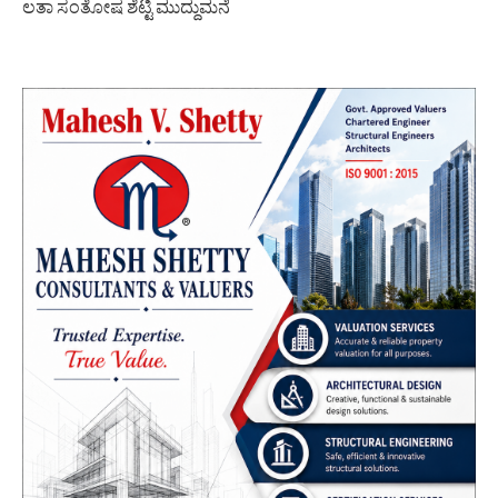
ಲತಾ ಸಂತೋಷ ಶೆಟ್ಟಿ ಮುದ್ದುಮನೆ