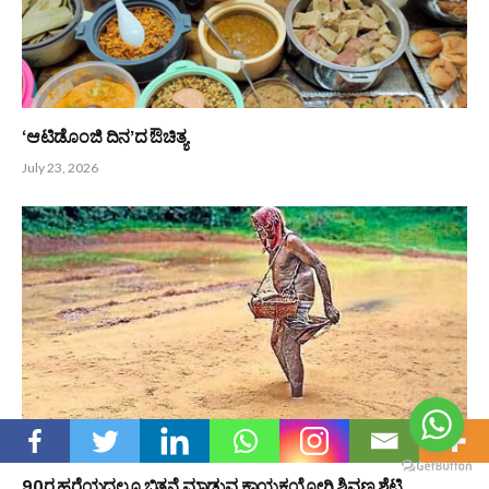
PREVIOUS ARTICLE
NEXT ARTICLE
ಗೋಲ್ಕೊಂಡ ‌ಕೋಟೆ
ಸು|ಏಕನಾಥ ಶೆಟ್ಟಿಗೆ ಕೆದಂಬಾಡಿ
ರಾಮಯ್ಯ ಗೌಡ ಶೌರ್ಯ ಪ್ರಶಸ್ತಿ