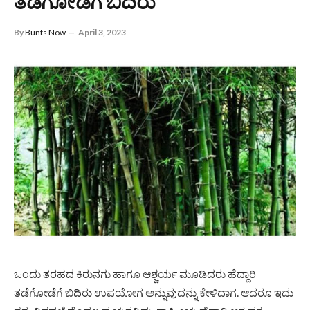
ತಡೆಗೋಡೆಗೆ ಬಿದಿರು
By
Bunts Now
April 3, 2023
ಒಂದು ತರಹದ ಕಿರುನಗು ಹಾಗೂ ಆಶ್ಚರ್ಯ ಮೂಡಿದರು ಹೆದ್ದಾರಿ
ತಡೆಗೋಡೆಗೆ ಬಿದಿರು ಉಪಯೋಗ ಅನ್ನುವುದನ್ನು ಕೇಳಿದಾಗ. ಆದರೂ ಇದು