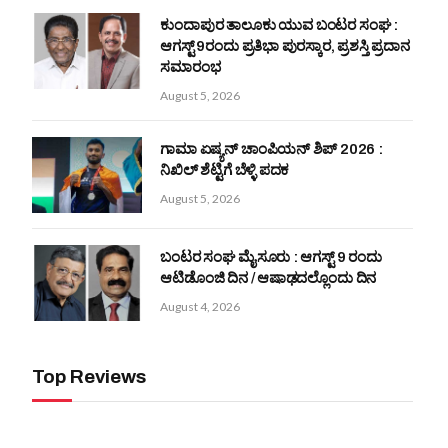
ಕುಂದಾಪುರ ತಾಲೂಕು ಯುವ ಬಂಟರ ಸಂಘ :
ಆಗಸ್ಟ್ 9ರಂದು ಪ್ರತಿಭಾ ಪುರಸ್ಕಾರ, ಪ್ರಶಸ್ತಿ ಪ್ರದಾನ
ಸಮಾರಂಭ
August 5, 2026
ಗಾಮಾ ಏಷ್ಯನ್ ಚಾಂಪಿಯನ್‌ ಶಿಪ್‌ 2026 :
ನಿಖಿಲ್ ಶೆಟ್ಟಿಗೆ ಬೆಳ್ಳಿ ಪದಕ
August 5, 2026
ಬಂಟರ ಸಂಘ ಮೈಸೂರು : ಆಗಸ್ಟ್ 9 ರಂದು
ಆಟಿಡೊಂಜಿ ದಿನ / ಆಷಾಢದಲ್ಲೊಂದು ದಿನ
August 4, 2026
Top Reviews