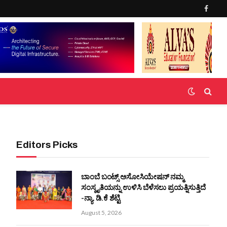
Faceb
Editors Picks
ಬಾಂಬೆ ಬಂಟ್ಸ್ ಅಸೋಸಿಯೇಷನ್ ನಮ್ಮ
ಸಂಸ್ಕೃತಿಯನ್ನು ಉಳಿಸಿ ಬೆಳೆಸಲು ಪ್ರಯತ್ನಿಸುತ್ತಿದೆ
-ನ್ಯಾ. ಡಿ.ಕೆ ಶೆಟ್ಟಿ
August 5, 2026