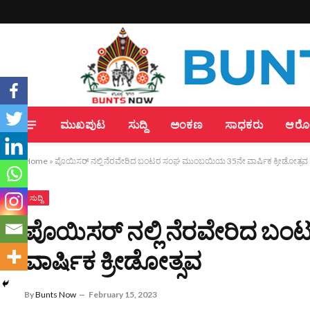
ಮುಖಪುಟ
ಸುದ್ದಿ
ಅಂಕಣ
ಸಾಧಕರು
ಆರೋಗ
Home
»
ಪೊಯಿಸರ್ ನಲ್ಲಿ ನೆರವೇರಿದ ಬಂಟರ ಸಂಘ ಮುಂಬಯಿಯ 35ನೇ ವಾರ್ಷಿಕ ಕ್ರೀಡೋತ್ಸವ
ಸುದ್ದಿ
ಪೊಯಿಸರ್ ನಲ್ಲಿ ನೆರವೇರಿದ
ವಾರ್ಷಿಕ ಕ್ರೀಡೋತ್ಸವ
By
Bunts Now
February 15, 2023