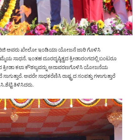
 ಮೋದಿಜಿ ಅವರು ಖೇಲೋ ಇಂಡಿಯಾ ಯೋಜನೆ ಜಾರಿ ಗೊಳಿಸಿ
ೆಮ್ಮೆಯ ಸಾಧನೆ. ಇಂತಹ ದೂರದೃಷ್ಠಿತ್ವದ ಕ್ರೀಡಾರಂಗದಲ್ಲಿ ಬಂಟರೂ
ಲ್ಲಿನ ಕ್ರೀಡಾ ಕಲಾ ಕೌಶಲ್ಯವನ್ನು ಅನಾವರಣಗೊಳಿಸಿ ಯೋಜನೆಯ
ತಾರೆ. ಅವರೇ ಸಾಧಕರೆಣಿಸಿ ರಾಷ್ಟ್ರದ ಸಂಪತ್ತು ಗಳಾಗುತ್ತಾರೆ
ಟ್ಟಿ ತಿಳಿಸಿದರು.