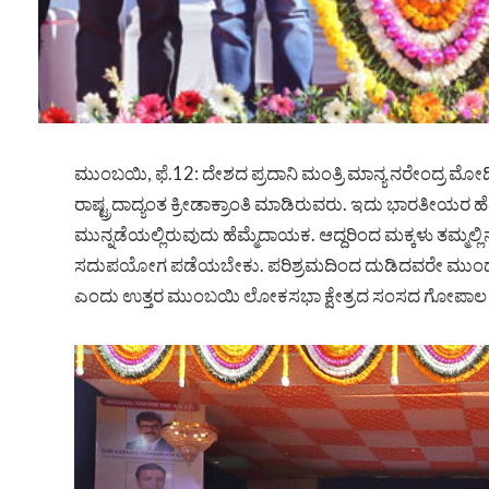
ಮುಂಬಯಿ, ಫೆ.12: ದೇಶದ ಪ್ರದಾನಿ ಮಂತ್ರಿ ಮಾನ್ಯ ನರೇಂದ್ರ
ರಾಷ್ಟ್ರದಾದ್ಯಂತ ಕ್ರೀಡಾಕ್ರಾಂತಿ ಮಾಡಿರುವರು. ಇದು ಭಾರತೀಯರ ಹ
ಮುನ್ನಡೆಯಲ್ಲಿರುವುದು ಹೆಮ್ಮೆದಾಯಕ. ಆದ್ದರಿಂದ ಮಕ್ಕಳು ತಮ್ಮ
ಸದುಪಯೋಗ ಪಡೆಯಬೇಕು. ಪರಿಶ್ರಮದಿಂದ ದುಡಿದವರೇ ಮುಂದೆ ಸಾಗುತ್
ಎಂದು ಉತ್ತರ ಮುಂಬಯಿ ಲೋಕಸಭಾ ಕ್ಷೇತ್ರದ ಸಂಸದ ಗೋಪಾಲ ಸಿ.ಶೆ