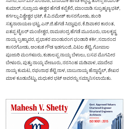
ಸಾಗರ, ಎಸ್‌.ಎನ್‌.ಪಂಜಾಜೆ, ವಿನಾಯಕ ಹೆಗಡೆ ಕಲ್ಗದ್ದೆ, ತೋನ್ಸೆ ಜಯಂತ್‌
ಕುಮಾರ್‌, ಸುಬ್ರಾಯ ಈಶ್ವರ ಹೆಗಡೆ ಕಪ್ಪೆಕೆರೆ, ಮಾಂಬಾಡಿ ಸುಬ್ರಹ್ಮಣ್ಯ ಭಟ್‌,
ಕರ್ಗಲ್ಲು ವಿಶ್ವೇಶ್ವರ ಭಟ್‌, ಕೆ.ವಿ.ರಮೇಶ್‌ ಕಾಸರಗೋಡು, ಶುಂಠಿ
ಸತ್ಯನಾರಾಯಣ ಭಟ್ಟ, ಎನ್‌.ಜಿ.ಹೆಗಡೆ ಸಿದ್ದಾಪುರ, ಕೆ.ದಿವಾಕರ ಕಾರಂತ,
ಐತಪ್ಪ ಟೈಲರ್‌ ಮಂಜೇಶ್ವರ, ರಾಮಚಂದ್ರ ಹೆಗಡೆ ಮೂರೂರು, ಬಾಲಕೃಷ್ಣ
ನಾಯ್ಕ ಬ್ರಹ್ಮಾವರ, ಪ್ರಭಾಕರ ಪಾಂಡುರಂಗ ಭಂಡಾರಿ ಕರ್ಕಿ, ಸದಾನಂದ
ಕಾಸರಗೋಡು, ಅಂಕುಶ ಗೌಡ ಇಡಗುಂಜಿ, ವಿಟಲ ಶೆಟ್ಟಿ, ಗೋಪಾಲ
ಪೂಜಾರಿ ಮಂಗಳೂರು, ಕುಶಾಲಪ್ಪ ನಾಯ್ಕ ಬೆಳಾಲು, ಬಸವ ಮೊಗವೀರ
ಬೇಳೂರು, ಪುತ್ತು ನಾಯ್ಕ ವೇಣೂರು, ನರಸಿಂಹ ಮಡಿವಾಳ, ಮಾದೇವ
ನಾಯ್ಕ ಕುಮಟ, ರಘುನಾಥ ಶೆಟ್ಟಿ ನಾಳ, ಬಾಬುನಾಯ್ಕ ಹೆನ್ನಾಬೈಲ್‌, ಶೇಖರ
ಮಾಳ ಕೂಡುಬೆಟ್ಟು, ಮಧುಕರ ಭಟ್‌ ಅವರನ್ನು ಸಮ್ಮಾನಿಸಲಾಯಿತು.