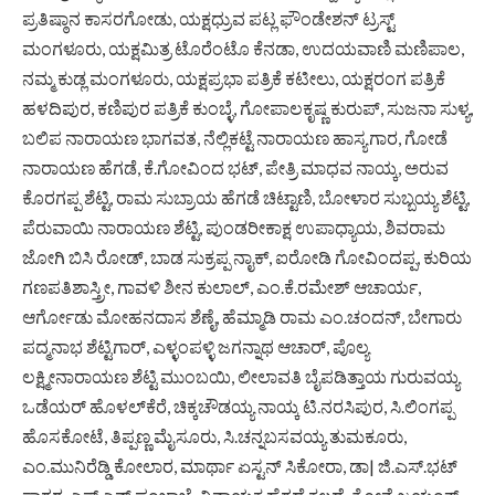
ಪ್ರತಿಷ್ಠಾನ ಕಾಸರಗೋಡು, ಯಕ್ಷಧ್ರುವ ಪಟ್ಲ ಫೌಂಡೇಶನ್‌ ಟ್ರಸ್ಟ್‌
ಮಂಗಳೂರು, ಯಕ್ಷಮಿತ್ರ ಟೊರೆಂಟೊ ಕೆನಡಾ, ಉದಯವಾಣಿ ಮಣಿಪಾಲ,
ನಮ್ಮ ಕುಡ್ಲ ಮಂಗಳೂರು, ಯಕ್ಷಪ್ರಭಾ ಪತ್ರಿಕೆ ಕಟೀಲು, ಯಕ್ಷರಂಗ ಪತ್ರಿಕೆ
ಹಳದಿಪುರ, ಕಣಿಪುರ ಪತ್ರಿಕೆ ಕುಂಬ್ಳೆ, ಗೋಪಾಲಕೃಷ್ಣ ಕುರುಪ್‌, ಸುಜನಾ ಸುಳ್ಯ,
ಬಲಿಪ ನಾರಾಯಣ ಭಾಗವತ, ನೆಲ್ಲಿಕಟ್ಟೆ ನಾರಾಯಣ ಹಾಸ್ಯಗಾರ, ಗೋಡೆ
ನಾರಾಯಣ ಹೆಗಡೆ, ಕೆ.ಗೋವಿಂದ ಭಟ್‌, ಪೇತ್ರಿ ಮಾಧವ ನಾಯ್ಕ, ಅರುವ
ಕೊರಗಪ್ಪ ಶೆಟ್ಟಿ, ರಾಮ ಸುಬ್ರಾಯ ಹೆಗಡೆ ಚಿಟ್ಟಾಣಿ, ಬೋಳಾರ ಸುಬ್ಬಯ್ಯ ಶೆಟ್ಟಿ,
ಪೆರುವಾಯಿ ನಾರಾಯಣ ಶೆಟ್ಟಿ, ಪುಂಡರೀಕಾಕ್ಷ ಉಪಾಧ್ಯಾಯ, ಶಿವರಾಮ
ಜೋಗಿ ಬಿಸಿ ರೋಡ್‌, ಬಾಡ ಸುಕ್ರಪ್ಪ ನಾೖಕ್‌, ಐರೋಡಿ ಗೋವಿಂದಪ್ಪ, ಕುರಿಯ
ಗಣಪತಿಶಾಸ್ತ್ರೀ, ಗಾವಳಿ ಶೀನ ಕುಲಾಲ್‌, ಎಂ.ಕೆ.ರಮೇಶ್‌ ಆಚಾರ್ಯ,
ಆರ್ಗೋಡು ಮೋಹನದಾಸ ಶೆಣೈ, ಹೆಮ್ಮಾಡಿ ರಾಮ ಎಂ.ಚಂದನ್‌, ಬೇಗಾರು
ಪದ್ಮನಾಭ ಶೆಟ್ಟಿಗಾರ್‌, ಎಳ್ಳಂಪಳ್ಳಿ ಜಗನ್ನಾಥ ಆಚಾರ್‌, ಪೊಲ್ಯ
ಲಕ್ಷ್ಮೀನಾರಾಯಣ ಶೆಟ್ಟಿ ಮುಂಬಯಿ, ಲೀಲಾವತಿ ಬೈಪಡಿತ್ತಾಯ ಗುರುವಯ್ಯ
ಒಡೆಯರ್‌ ಹೊಳಲ್‌ಕೆರೆ, ಚಿಕ್ಕಚೌಡಯ್ಯ ನಾಯ್ಕ ಟಿ.ನರಸಿಪುರ, ಸಿ.ಲಿಂಗಪ್ಪ
ಹೊಸಕೋಟೆ, ತಿಪ್ಪಣ್ಣ ಮೈಸೂರು, ಸಿ.ಚನ್ನಬಸವಯ್ಯ ತುಮಕೂರು,
ಎಂ.ಮುನಿರೆಡ್ಡಿ ಕೋಲಾರ, ಮಾರ್ಥಾ ಏಸ್ಟನ್‌ ಸಿಕೋರಾ, ಡಾ| ಜಿ.ಎಸ್‌.ಭಟ್‌