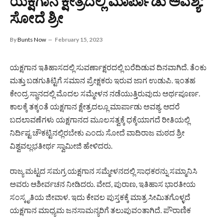
ಯಕ್ಷಗಾನ ಕ್ಷೇತ್ರದಲ್ಲಿ ಮಾರ್ಪಾಡು ಅವಶ್ಯ:
ಸೋದೆ ಶ್ರೀ
By
Bunts Now
February 15, 2023
ಯಕ್ಷಗಾನ ಇತಿಹಾಸದಲ್ಲಿ ಸುವರ್ಣಾಕ್ಷರದಲ್ಲಿ ಬರೆದಿಡುವ ದಿನವಾಗಿದೆ. ತೆಂಕು
ಮತ್ತು ಬಡಗುತಿಟ್ಟಿಗೆ ಸಮಾನ ಪ್ರೇಕ್ಷಕರು ಇರುವ ಜಾಗ ಉಡುಪಿ. ಇಂತಹ
ಕೇಂದ್ರ ಸ್ಥಾನದಲ್ಲಿ ಮೊದಲ ಸಮ್ಮೇಳನ ನಡೆಯುತ್ತಿರುವುದು ಅರ್ಥಪೂರ್ಣ.
ಕಾಲಕ್ಕೆ ತಕ್ಕಂತೆ ಯಕ್ಷಗಾನ ಕ್ಷೇತ್ರದಲ್ಲೂ ಮಾರ್ಪಾಡು ಅವಶ್ಯ. ಆದರೆ
ಬದಲಾವಣೆಗಳು ಯಕ್ಷಗಾನದ ಮೂಲಸತ್ವಕ್ಕೆ ಧಕ್ಕೆಯಾಗದೆ ರೀತಿಯಲ್ಲಿ
ನಿರ್ದಿಷ್ಟ ಚೌಕಟ್ಟಿನಲ್ಲಿರಬೇಕು ಎಂದು ಸೋದೆ ವಾದಿರಾಜ ಮಠದ ಶ್ರೀ
ವಿಶ್ವವಲ್ಲಭತೀರ್ಥ ಸ್ವಾಮೀಜಿ ಹೇಳಿದರು.
ರಾಜ್ಯ ಮಟ್ಟದ ಸಮಗ್ರ ಯಕ್ಷಗಾನ ಸಮ್ಮೇಳನದಲ್ಲಿ ಸಾಧಕರನ್ನು ಸಮ್ಮಾನಿಸಿ
ಅವರು ಆಶೀರ್ವಚನ ನೀಡಿದರು. ವೇದ, ಪುರಾಣ, ಇತಿಹಾಸ ಭಾರತೀಯ
ಸಂಸ್ಕೃತಿಯ ಜೀವಾಳ. ಇದು ಕೇವಲ ಪುಸ್ತಕಕ್ಕೆ ಮಾತ್ರ ಸೀಮಿತಗೊಳ್ಳದೆ
ಯಕ್ಷಗಾನ ಮಾಧ್ಯಮ ಜನಸಾಮನ್ಯರಿಗೆ ತಲುಪುವಂತಾಗಿದೆ. ಪೌರಾಣಿಕ