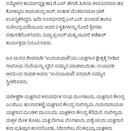
ಸಮ್ಮೇಳನ ಕಾರ್ಯಾಧ್ಯಕ್ಷ ಡಾ| ಜಿ.ಎಲ್‌. ಹೆಗಡೆ, ಹಿರಿಯ ಕಲಾವಿದರಾದ ಡಾ|
ಕೋಳ್ಯೂರು ರಾಮಚಂದ್ರ ರಾವ್‌, ಪಾತಾಳ ವೆಂಕಟರಮಣ ಭಟ್‌
ಉಪಸ್ಥಿತರಿದ್ದರು. ಇದೇ ಸಂದರ್ಭದಲ್ಲಿ ಎಸ್‌.ಎನ್‌. ಪಂಜಾಜೆ ಹಾಗೂ
ಸುರೇಂದ್ರ ಪಣಿಯೂರು ಅವರ 2 ಕೃತಿಗಳನ್ನು ಸೋದೆ ಶ್ರೀಗಳು
ಬಿಡುಗಡೆಗೊಳಿಸಿದರು. ವಿದ್ಯಾ ಪ್ರಸಾದ್‌ ಮತ್ತು ಮುರಲಿ ಕಡೆಕಾರ್‌
ಕಾರ್ಯಕ್ರಮ ನಿರೂಪಿಸಿದರು.
ಜನ ಮನದ ಜೀವನಾಡಿ “ಉದಯವಾಣಿ’ಯು ಯಕ್ಷಗಾನ ಕ್ಷೇತ್ರಕ್ಕೆ ನೀಡಿದ
ಗಣನೀಯ ಸೇವೆಯನ್ನು ಸ್ಮರಿಸಿ ಸಮ್ಮಾನ ಮಾಡಲಾಯಿತು. ಸಂಪಾದಕ
ಅರವಿಂದ ನಾವಡ ಅವರು “ಉದಯವಾಣಿ’ ಪರವಾಗಿ ಸಮ್ಮಾನ
ಸ್ವೀಕರಿಸಿದರು.
ವಾಗೀಶ್ವರೀ ಯಕ್ಷಗಾನ ಕಲಾವರ್ಧಕ ಸಂಘ ಮಂಗಳೂರು, ಯಕ್ಷಗಾನ ಕೇಂದ್ರ
ಎಂಜಿಎಂ, ಹಂಗಾರಕಟ್ಟೆ ಯಕ್ಷಗಾನ ಕೇಂದ್ರ ಸಾಲಿಗ್ರಾಮ, ಗುರುನಾರಾಯಣ
ಯಕ್ಷಗಾನ ಮಂಡಳಿ ಮುಂಬಯಿ, ಯಕ್ಷಕಲಾ ಕೇಂದ್ರ ಕೆರೆಮನೆ, ಸಾಲಿಗ್ರಾಮ
ಮಕ್ಕಳ ಮೇಳ ಕೋಟ, ಯಕ್ಷ ದೇಗುಲ ಬೆಂಗಳೂರು, ಪಡ್ರೆ ಚಂದು ಯಕ್ಷಗಾನ
ಕಲಾ ಪ್ರತಿಷ್ಠಾನ ಕಾಸರಗೋಡು, ಸಿರಿಬಾಗಿಲು ವೆಂಕಪ್ಪಯ್ಯ ಯಕ್ಷಕಲಾ