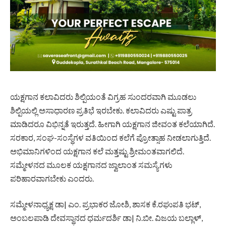
ಯಕ್ಷಗಾನ ಕಲಾವಿದರು ಶಿಲ್ಪಿಯಂತೆ ವಿಗ್ರಹ ಸುಂದರವಾಗಿ ಮೂಡಲು
ಶಿಲ್ಪಿಯಲ್ಲಿ ಅಸಾಧಾರಣ ಪ್ರತಿಭೆ ಇರಬೇಕು. ಕಲಾವಿದರು ಎಷ್ಟು ಪಾತ್ರ
ಮಾಡಿದರೂ ವಿಭಿನ್ನತೆ ಇರುತ್ತದೆ. ಹೀಗಾಗಿ ಯಕ್ಷಗಾನ ಜೀವಂತ ಕಲೆಯಾಗಿದೆ.
ಸರಕಾರ, ಸಂಘ-ಸಂಸ್ಥೆಗಳ ವತಿಯಿಂದ ಕಲೆಗೆ ಪ್ರೋತ್ಸಾಹ ನೀಡಲಾಗುತ್ತಿದೆ.
ಅಭಿಮಾನಿಗಳಿಂದ ಯಕ್ಷಗಾನ ಕಲೆ ಮತ್ತಷ್ಟು ಶ್ರೀಮಂತವಾಗಲಿದೆ.
ಸಮ್ಮೇಳನದ ಮೂಲಕ ಯಕ್ಷಗಾನದ ಜ್ವಾಲಾಂತ ಸಮಸ್ಯೆಗಳು
ಪರಿಹಾರವಾಗಬೇಕು ಎಂದರು.
ಸಮ್ಮೇಳನಾಧ್ಯಕ್ಷ ಡಾ| ಎಂ. ಪ್ರಭಾಕರ ಜೋಶಿ, ಶಾಸಕ ಕೆ.ರಘುಪತಿ ಭಟ್‌,
ಅಂಬಲಪಾಡಿ ದೇವಸ್ಥಾನದ ಧರ್ಮದರ್ಶಿ ಡಾ| ನಿ.ಬೀ. ವಿಜಯ ಬಲ್ಲಾಳ್‌,