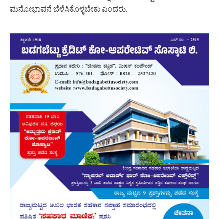
ಮನೋಭಾವನೆ ಬೆಳೆಸಿಕೊಳ್ಳಬೇಕು ಎಂದರು.