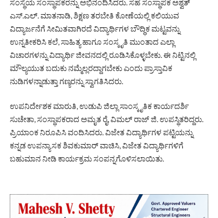
ಸಂಸ್ಥೆಯ ಸಂಸ್ಥಾಪಕರನ್ನು ಅಭಿನಂದಿಸಿದರು. ಸಹ ಸಂಸ್ಥಾಪಕ ಅಶ್ವತ್
ಎಸ್.ಎಲ್. ಮಾತನಾಡಿ, ಶಿಕ್ಷಣ ತರಬೇತಿ ಕೋಣೆಯಲ್ಲಿ ಕಲಿಯುವ
ವಿದ್ಯಾರ್ಜನೆಗೆ ಸೀಮಿತವಾಗಿರದೆ ವಿದ್ಯಾರ್ಥಿಗಳ ಬೌದ್ಧಿಕ ಮಟ್ಟವನ್ನು
ಉನ್ನತೀಕರಿಸಿ ಕಲೆ, ಸಾಹಿತ್ಯ ಹಾಗೂ ಸಂಸ್ಕೃತಿ ಮುಂತಾದ ಎಲ್ಲಾ
ವಿಚಾರಗಳನ್ನು ವಿದ್ಯಾರ್ಥಿ ಜೀವನದಲ್ಲಿ ರೂಡಿಸಿಕೊಳ್ಳಬೇಕು. ಈ ನಿಟ್ಟಿನಲ್ಲಿ
ಮೌಲ್ಯಯುತ ಬದುಕು ನಮ್ಮೆಲ್ಲರದ್ದಾಗಬೇಕು ಎಂದು ಪ್ರಾಸ್ತಾವಿಕ
ನುಡಿಗಳನ್ನಾಡುತ್ತಾ ಗಣ್ಯರನ್ನು ಸ್ವಾಗತಿಸಿದರು.
ಉಪನಿರ್ದೇಶಕ ಮಾರುತಿ, ಉಡುಪಿ ಜಿಲ್ಲಾ ಸಾಂಸ್ಕೃತಿಕ ಕಾರ್ಯದರ್ಶಿ
ಸುಚೇತಾ, ಸಂಸ್ಥಾಪಕರಾದ ಅಮೃತ ರೈ, ವಿಮಲ್ ರಾಜ್ ಜಿ. ಉಪಸ್ಥಿತರಿದ್ದರು.
ಪ್ರಿಯಾಂಕ ನಿರೂಪಿಸಿ ವಂದಿಸಿದರು. ವಿಜೇತ ವಿದ್ಯಾರ್ಥಿಗಳ ಪಟ್ಟಿಯನ್ನು
ಕನ್ನಡ ಉಪನ್ಯಾಸಕ ಶಿವಕುಮಾರ್ ವಾಚಿಸಿ, ವಿಜೇತ ವಿದ್ಯಾರ್ಥಿಗಳಿಗೆ
ಬಹುಮಾನ ನೀಡಿ ಕಾರ್ಯಕ್ರಮ ಸಂಪನ್ನಗೊಳಿಸಲಾಯಿತು.