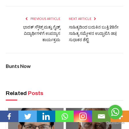
PREVIOUS ARTICLE
NEXT ARTICLE
ಭಾರತ್ ಸ್ಕೌಟ್ಸ್ ಮತ್ತು ಗೈಡ್ಸ್
ಸಾಹಿತ್ಯದಿಂದ ಬದುಕಿನ ಬುತ್ತಿ 20ನೇ
ವಿದ್ಯಾರ್ಥಿಗಳಿಗೆ ಉಪನ್ಯಾಸ
ಸಾಹಿತ್ಯ ಸಮ್ಮೇಳನ ಉದ್ಘಾಟಿಸಿ ಡಾ|
ಕಾರ್ಯಕ್ರಮ
ಸುಧಾಕರ ಶೆಟ್ಟಿ
Bunts Now
Related
Posts