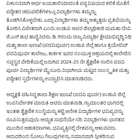
ವಿಕಾಸನವಾಗಿ ಅರ್ಧ ಜಯಶಾಲಿಯಾದಂತೆ ಪಠ್ಯ ವಿಷಯದ ಕಲಿಕೆ ಜೊತೆಗೆ
ಪಠ್ಯೇತರ ಚಟುವಟಿಕೆಗಳಲ್ಲೂ ವಿದ್ಯಾರ್ಥಿಗಳು ತಮ್ಮನ್ನು
ತೊಡಗಿಸಿಕೊಳ್ಳಬೇಕು. ಎಲ್ಲಾ ವಿದ್ಯಾರ್ಥಿಗಳು ತಮ್ಮ ಅತ್ಯುತ್ತಮ ಪ್ರತಿಭೆಯನ್ನು
ತೋರಿಸಿ ವಿಜೇತರಾಗಿ ಎಂದು ಉಡುಪಿ ಅಪರ ಜಿಲ್ಲಾಧಿಕಾರಿ ಮಮತಾ ದೇವಿ
ಜಿ.ಎಸ್ ಶುಭ ಹಾರೈಸಿದರು. ಡಿ. 9ರಂದು ರಾಜ್ಯ ವಿದ್ಯಾರ್ಥಿ ಕ್ಷೇಮಾಭಿವೃದ್ಧಿ ನಿಧಿ
ಮತ್ತು ಶಾಲಾ ಇಲಾಖೆ (ಪದವಿಪೂರ್ವ) ಉಡುಪಿ ಜಿಲ್ಲೆ ಹಾಗೂ ಕ್ರಿಯೇಟಿವ್
ಪದವಿಪೂರ್ವ ಕಾಲೇಜು, ಕಾರ್ಕಳ ಇವರ ಸಂಯುಕ್ತ ಆಶ್ರಯದಲ್ಲಿ ಕಾಲೇಜಿನ
ಸಪ್ತಸ್ವರ ವೇದಿಕೆಯಲ್ಲಿ ಜರುಗಿದ 2024-25 ನೇ ಶೈಕ್ಷಣಿಕ ಸಾಲಿನ ಪದವಿ
ಪೂರ್ವ ವಿದ್ಯಾರ್ಥಿಗಳ ಮೈಸೂರು ವಿಭಾಗೀಯ ಮಟ್ಟದ ಸಾಂಸ್ಕೃತಿಕ ಮತ್ತು
ಪಠ್ಯೇತರ ಸ್ಪರ್ಧೆಗಳನ್ನು ಉದ್ಘಾಟಿಸಿ ಮಾತನಾಡಿದರು.
ಅಧ್ಯಕ್ಷತೆ ವಹಿಸಿದ್ದ ಶಾಲಾ ಶಿಕ್ಷಣ ಇಲಾಖೆ (ಪದವಿ ಪೂರ್ವ) ಉಡುಪಿ ಜಿಲ್ಲೆ
ಉಪನಿರ್ದೇಶಕ ಮಾರುತಿ ಅವರು ಮಾತನಾಡಿ, ಗ್ರಾಮಾಂತರ ಭಾಗದಲ್ಲಿ
ಇಂತಹ ಶೈಕ್ಷಣಿಕ ಸಂಸ್ಥೆಯನ್ನು ಕಟ್ಟಿ ಅನೇಕ ವಿದ್ಯಾರ್ಥಿಗಳ ಭವಿಷ್ಯವನ್ನು
ರೂಪಿಸುತ್ತಿರುವುದು ಅದ್ಭುತ ಸಾಧನೆಯೇ ಸರಿ. ವಿದ್ಯಾರ್ಥಿಗಳು ಭಾರತದ
ಮುಂದಿನ ಆಶಾಕಿರಣಗಳು, ಭವಿಷ್ಯತ್ತಿನಲ್ಲಿ ದೇಶವನ್ನು ಆಳುವವರು.
ಆದುದರಿಂದ ಸೋಲು ಗೆಲುವುಗಳನ್ನು ಸಮಾನವಾಗಿ ಸ್ವೀಕರಿಸುವ