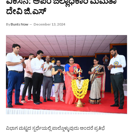
ವಿಕಸನ: ಅಪರ ಜಿಲ್ಲಾಧಿಕಾರಿ ಮಮತಾ
ದೇವಿ ಜಿ.ಎಸ್
By
Bunts Now
December 13, 2024
ವಿಭಾಗ ಮಟ್ಟದ ಸ್ಪರ್ಧೆಯಲ್ಲಿ ಪಾಲ್ಗೊಳ್ಳುವುದು ಅಂದರೆ ಪ್ರತಿಭೆ