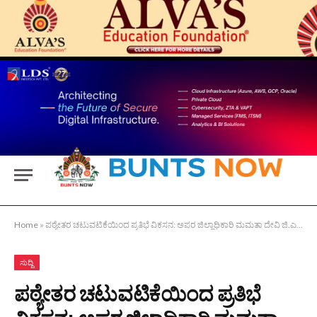
Home
»
ಪಠ್ಯೇತರ ಚಟುವಟಿಕೆಯಿಂದ ಪ್ರತಿಭೆ ವಿಕಸನ: ಅಪರ ಜಿಲ್ಲಾಧಿಕಾರಿ ಮಮತಾ ದೇವಿ ಜಿ.ಎಸ್
ಸುದ್ದಿ
ಪಠ್ಯೇತರ ಚಟುವಟಿಕೆಯಿಂದ ಪ್ರತಿಭೆ