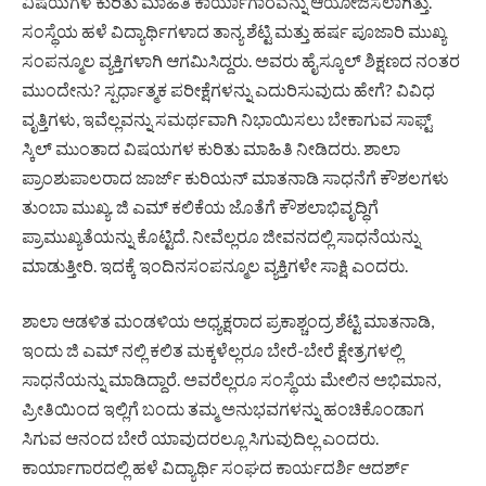
ವಿಷಯಗಳ ಕುರಿತು ಮಾಹಿತಿ ಕಾರ್ಯಾಗಾರವನ್ನು ಆಯೋಜಿಸಲಾಗಿತ್ತು.
ಸಂಸ್ಥೆಯ ಹಳೆ ವಿದ್ಯಾರ್ಥಿಗಳಾದ ತಾನ್ಯ ಶೆಟ್ಟಿ ಮತ್ತು ಹರ್ಷ ಪೂಜಾರಿ ಮುಖ್ಯ
ಸಂಪನ್ಮೂಲ ವ್ಯಕ್ತಿಗಳಾಗಿ ಆಗಮಿಸಿದ್ದರು. ಅವರು ಹೈಸ್ಕೂಲ್ ಶಿಕ್ಷಣದ ನಂತರ
ಮುಂದೇನು? ಸ್ಪರ್ಧಾತ್ಮಕ ಪರೀಕ್ಷೆಗಳನ್ನು ಎದುರಿಸುವುದು ಹೇಗೆ? ವಿವಿಧ
ವೃತ್ತಿಗಳು, ಇವೆಲ್ಲವನ್ನು ಸಮರ್ಥವಾಗಿ ನಿಭಾಯಿಸಲು ಬೇಕಾಗುವ ಸಾಫ್ಟ್
ಸ್ಕಿಲ್ ಮುಂತಾದ ವಿಷಯಗಳ ಕುರಿತು ಮಾಹಿತಿ ನೀಡಿದರು. ಶಾಲಾ
ಪ್ರಾಂಶುಪಾಲರಾದ ಜಾರ್ಜ್ ಕುರಿಯನ್ ಮಾತನಾಡಿ ಸಾಧನೆಗೆ ಕೌಶಲಗಳು
ತುಂಬಾ ಮುಖ್ಯ. ಜಿ ಎಮ್ ಕಲಿಕೆಯ ಜೊತೆಗೆ ಕೌಶಲಾಭಿವೃದ್ಧಿಗೆ
ಪ್ರಾಮುಖ್ಯತೆಯನ್ನು ಕೊಟ್ಟಿದೆ. ನೀವೆಲ್ಲರೂ ಜೀವನದಲ್ಲಿ ಸಾಧನೆಯನ್ನು
ಮಾಡುತ್ತೀರಿ. ಇದಕ್ಕೆ ಇಂದಿನಸಂಪನ್ಮೂಲ ವ್ಯಕ್ತಿಗಳೇ ಸಾಕ್ಷಿ ಎಂದರು.
ಶಾಲಾ ಆಡಳಿತ ಮಂಡಳಿಯ ಅಧ್ಯಕ್ಷರಾದ ಪ್ರಕಾಶ್ಚಂದ್ರ ಶೆಟ್ಟಿ ಮಾತನಾಡಿ,
ಇಂದು ಜಿ ಎಮ್ ನಲ್ಲಿ ಕಲಿತ ಮಕ್ಕಳೆಲ್ಲರೂ ಬೇರೆ-ಬೇರೆ ಕ್ಷೇತ್ರಗಳಲ್ಲಿ
ಸಾಧನೆಯನ್ನು ಮಾಡಿದ್ದಾರೆ. ಅವರೆಲ್ಲರೂ ಸಂಸ್ಥೆಯ ಮೇಲಿನ ಅಭಿಮಾನ,
ಪ್ರೀತಿಯಿಂದ ಇಲ್ಲಿಗೆ ಬಂದು ತಮ್ಮ ಅನುಭವಗಳನ್ನು ಹಂಚಿಕೊಂಡಾಗ
ಸಿಗುವ ಆನಂದ ಬೇರೆ ಯಾವುದರಲ್ಲೂ ಸಿಗುವುದಿಲ್ಲ ಎಂದರು.
ಕಾರ್ಯಾಗಾರದಲ್ಲಿ ಹಳೆ ವಿದ್ಯಾರ್ಥಿ ಸಂಘದ ಕಾರ್ಯದರ್ಶಿ ಆದರ್ಶ್