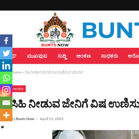
ಮುಖಪುಟ
ಸುದ್ದಿ
ಅಂಕಣ
ಸಾಧಕರು
ಆರೋಗ
Home
»
ಸಿಹಿ ನೀಡುವ ಜೇನಿಗೆ ವಿಷ ಉಣಿಸುವ ಮಾನವ
ಅಂಕಣ
ಸಿಹಿ ನೀಡುವ ಜೇನಿಗೆ ವಿಷ ಉಣ
By
Bunts Now
April 11, 2023