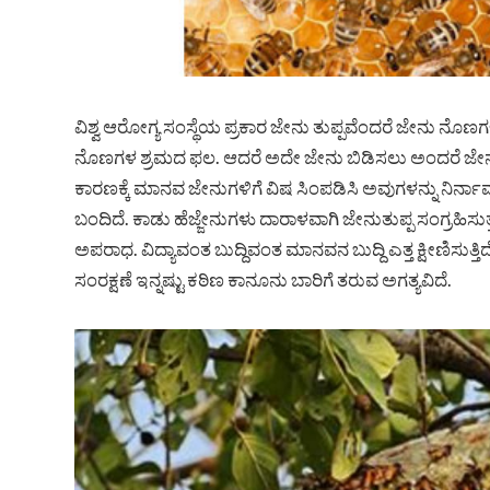
ವಿಶ್ವ ಆರೋಗ್ಯ ಸಂಸ್ಥೆಯ ಪ್ರಕಾರ ಜೇನು ತುಪ್ಪವೆಂದರೆ ಜೇನು ನೊ
ನೊಣಗಳ ಶ್ರಮದ ಫಲ. ಆದರೆ ಅದೇ ಜೇನು ಬಿಡಿಸಲು ಅಂದರೆ ಜೇನು ತ
ಕಾರಣಕ್ಕೆ ಮಾನವ ಜೇನುಗಳಿಗೆ ವಿಷ ಸಿಂಪಡಿಸಿ ಅವುಗಳನ್ನು ನಿರ್
ಬಂದಿದೆ. ಕಾಡು ಹೆಜ್ಜೇನುಗಳು ದಾರಾಳವಾಗಿ ಜೇನುತುಪ್ಪ ಸಂಗ್ರಹಿಸುತ
ಅಪರಾಧ. ವಿದ್ಯಾವಂತ ಬುದ್ದಿವಂತ ಮಾನವನ ಬುದ್ದಿ ಎತ್ತ ಕ್ಷೀಣಿಸುತ
ಸಂರಕ್ಷಣೆ ಇನ್ನಷ್ಟು ಕಠಿಣ ಕಾನೂನು ಬಾರಿಗೆ ತರುವ ಅಗತ್ಯವಿದೆ.