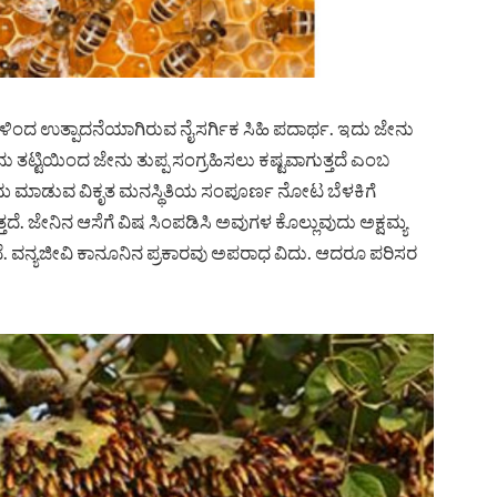
ಣಗಳಿಂದ ಉತ್ಪಾದನೆಯಾಗಿರುವ ನೈಸರ್ಗಿಕ ಸಿಹಿ ಪದಾರ್ಥ. ಇದು ಜೇನು
ಟ್ಟಿಯಿಂದ ಜೇನು ತುಪ್ಪ ಸಂಗ್ರಹಿಸಲು ಕಷ್ಟವಾಗುತ್ತದೆ ಎಂಬ
ನಾಮ ಮಾಡುವ ವಿಕೃತ ಮನಸ್ಥಿತಿಯ ಸಂಪೂರ್ಣ ‌ನೋಟ ಬೆಳಕಿಗೆ
್ತದೆ. ಜೇನಿನ ಆಸೆಗೆ ವಿಷ ಸಿಂಪಡಿಸಿ ಅವುಗಳ ಕೊಲ್ಲುವುದು ಅಕ್ಷಮ್ಯ
್ತಿದೆ. ವನ್ಯಜೀವಿ ಕಾನೂನಿನ ಪ್ರಕಾರವು ಅಪರಾಧ ವಿದು. ಆದರೂ ಪರಿಸರ