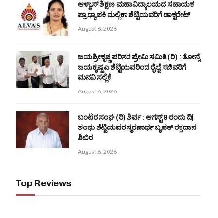
ಆಳ್ವಾಸ್ ಶಿಕ್ಷಣ ಮಹಾವಿದ್ಯಾಲಯದ ಸಹಾಯಕ
ಪ್ರಾಧ್ಯಾಪಕಿ ಮಲ್ಲಿಕಾ ಶೆಟ್ಟಿಯವರಿಗೆ ಡಾಕ್ಟರೇಟ್
August 6, 2026
ಜಯಶ್ರೀಕೃಷ್ಣ ಪರಿಸರ ಪ್ರೇಮಿ ಸಮಿತಿ (ರಿ) : ತೋನ್ಸೆ
ಜಯಕೃಷ್ಣ ಎ ಶೆಟ್ಟಿಯವರಿಂದ ರೈಲ್ವೆ ಸಚಿವರಿಗೆ
ಮನವಿ ಸಲ್ಲಿಕೆ
August 6, 2026
ಬಂಟರ ಸಂಘ (ರಿ) ಶಿರ್ವ : ಆಗಸ್ಟ್ 9 ರಂದು ದಿ|
ಶಂಭು ಶೆಟ್ಟಿಯವರ ಸ್ಮರಣಾರ್ಥ ಬೃಹತ್ ರಕ್ತದಾನ
ಶಿಬಿರ
August 6, 2026
Top Reviews