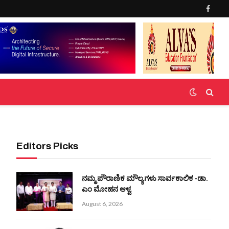
Faceb
Editors Picks
ನಮ್ಮ ಪೌರಾಣಿಕ ಮೌಲ್ಯಗಳು ಸಾರ್ವಕಾಲಿಕ -ಡಾ.
ಎಂ ಮೋಹನ ಆಳ್ವ
August 6, 2026