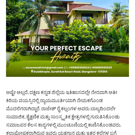
ಅಷ್ಟೇ ಅಲ್ಲದೆ, ದಕ್ಷಿಣ ಕನ್ನಡ ಜಿಲ್ಲೆಯ ಇತಿಹಾಸದಲ್ಲೇ ನೇರವಾಗಿ ಅತೀ
ಕಿರಿಯ ವಯಸ್ಸಿನಲ್ಲಿ ನ್ಯಾಯಮೂರ್ತಿಯಾಗಿ ನೇಮಕಗೊಂಡ
ಮೊದಲಿಗರಾಗಿದ್ದಾರೆ. ರಾಜೇಶ್ ರೈ ಕಲ್ಲಂಗಳ ಅವರು ಬಾಲ್ಯದಿಂದಲೇ
ಸಾಮಾಜಿಕ, ಶೈಕ್ಷಣಿಕ ಮತ್ತು ಸಾಂಸ್ಕೃತಿಕ ಕ್ಷೇತ್ರಗಳಲ್ಲಿ ಗುರುತಿಸಿಕೊಂಡು
ಸಮಾಜಪರ ಕೆಲಸ ಕಾರ‍್ಯಗಳಲ್ಲಿ ಮುಂಚೂಣಿಯಲ್ಲಿ ಕಾಣಿಸಿಕೊಂಡವರು.
ಕಲಾಪೋಷಕರಾಗಿರುವ ಇವರು ಯಕ್ಷಗಾನ ಮತ್ತು ಇತರ ಕಲೆಗಳ ಬಗ್ಗೆ