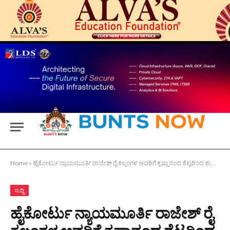
Home
»
ಹೈಕೋರ್ಟು ನ್ಯಾಯಮೂರ್ತಿ ರಾಜೇಶ್ ರೈ ಕಲ್ಲಂಗಳ ಅವರಿಗೆ ಕೃಷ್ಣಾನಂದ ಶೆಟ್ಟರಿಂದ ಶುಭ ಹಾರೈಕೆ
ಸುದ್ದಿ
ಹೈಕೋರ್ಟು ನ್ಯಾಯಮೂರ್ತಿ ರಾಜೇಶ್ ರೈ