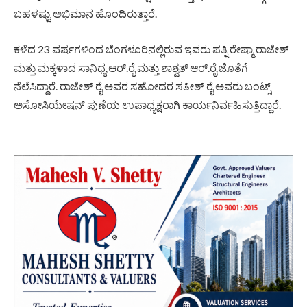
ಬಹಳಷ್ಟು ಅಭಿಮಾನ ಹೊಂದಿರುತ್ತಾರೆ.
ಕಳೆದ 23 ವರ್ಷಗಳಿಂದ ಬೆಂಗಳೂರಿನಲ್ಲಿರುವ ಇವರು ಪತ್ನಿ ರೇಷ್ಮಾ ರಾಜೇಶ್
ಮತ್ತು ಮಕ್ಕಳಾದ ಸಾನಿಧ್ಯ ಆರ್.ರೈ ಮತ್ತು ಶಾಶ್ವತ್ ಆರ್.ರೈ ಜೊತೆಗೆ
ನೆಲೆಸಿದ್ದಾರೆ. ರಾಜೇಶ್ ರೈ ಅವರ ಸಹೋದರ ಸತೀಶ್ ರೈ ಅವರು ಬಂಟ್ಸ್
ಅಸೋಸಿಯೇಷನ್ ಪುಣೆಯ ಉಪಾಧ್ಯಕ್ಷರಾಗಿ ಕಾರ್ಯನಿರ್ವಹಿಸುತ್ತಿದ್ದಾರೆ.