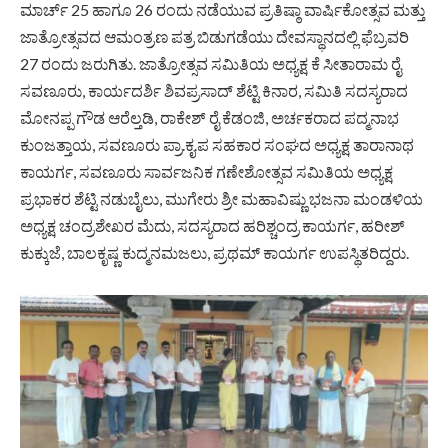
ಮಾರ್ಚ್ 25 ಹಾಗೂ 26 ರಂದು ನಡೆಯುವ ಪ್ರತಿಷ್ಠಾ ವಾರ್ಷಿಕೋತ್ಸವ ಮತ್ತು
ಜಾತ್ರೋತ್ಸವದ ಆಮಂತ್ರಣ ಪತ್ರ ಬಿಡುಗಡೆಯು ದೇವಸ್ಥಾನದಲ್ಲಿ ಫೆಬ್ರವರಿ
27 ರಂದು ಜರುಗಿತು. ಜಾತ್ರೋತ್ಸವ ಸಮಿತಿಯ ಅಧ್ಯಕ್ಷ ಕೆ ಸೀತಾರಾಮ ರೈ
ಸವಣೂರು, ಕಾರ್ಯದರ್ಶಿ ಶಿವಪ್ರಸಾದ್ ಶೆಟ್ಟಿ ಕಿನಾರ, ಸಮಿತಿ ಸದಸ್ಯರಾದ
ಮೋನಪ್ಪ ಗೌಡ ಆರೆಲ್ತಡಿ, ರಾಕೇಶ್ ರೈ ಕೆಡಂಜಿ, ಅರ್ಚಕರಾದ ಪದ್ಮನಾಭ
ಕುಂಜತ್ತಾಯ, ಸವಣೂರು ಪ್ರಾ.ಕೃ.ಪ ಸಹಕಾರ ಸಂಘದ ಅಧ್ಯಕ್ಷ ತಾರಾನಾಥ
ಕಾಯರ್ಗ, ಸವಣೂರು ಸಾರ್ವಜನಿಕ ಗಣೇಶೋತ್ಸವ ಸಮಿತಿಯ ಅಧ್ಯಕ್ಷ
ಪ್ರಭಾಕರ ಶೆಟ್ಟಿ ನಡುಬೈಲು, ಮುಗೇರು ಶ್ರೀ ಮಹಾವಿಷ್ಣು ಭಜನಾ ಮಂಡಳಿಯ
ಅಧ್ಯಕ್ಷ ಚಂದ್ರಶೇಖರ ಮೆದು, ಸದಸ್ಯರಾದ ಹರಿಶ್ಚಂದ್ರ ಕಾಯರ್ಗ, ಹರೀಶ್
ಕುಕ್ಕುಜೆ, ಬಾಲಕೃಷ್ಣ ಕುದ್ಮನಮಜಲು, ಪ್ರಥಮ್ ಕಾಯರ್ಗ ಉಪಸ್ಥಿತರಿದ್ದರು.