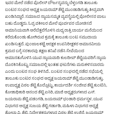
ಇವರ ಮೇಲೆ ನಡೆದ ಪೊಲೀಸ್ ದೌರ್ಜನ್ಯವನ್ನು ಬೆಳ್ತಂಗಡಿ ತಾಲೂಕು
ಬಂಟರ ಸಂಘದ ಅಧ್ಯಕ್ಷ ಜಯರಾಮ್ ಶೆಟ್ಟಿ ಮುಂಡಾಡಿಗುತ್ತು ತೀವ್ರವಾಗಿ
ಖಂಡಿಸಿದ್ದಾರೆ. ಸಮಾಜದ ನ್ಯಾಯಸಮ್ಮತ ವ್ಯವಸ್ಥೆಯಲ್ಲಿ ಪೋಲೀಸರ ಪಾಲು
ಬಹು ದೊಡ್ಡದು. ಓವ್ರ ವಕೀಲರ ಮೇಲೆ ಪೂರ್ವಪರ ಯೋಚಿಸದೆ
ಅಮಾನಿಯವಾಗಿ ಅರೆಬೆತ್ತಲೆಗೊಳಿಸಿ ಮಧ್ಯ ರಾತ್ರಿ ಬಾರ್ಯ ಮನೆಯಿಂದ
ಕರೆದುಕೊಂಡು ಹೋಗಿರುವ ಕ್ರಮಕ್ಕೆ ತಾಲೂಕು ಬಂಟ ಸಮುದಾಯ
ಖಂಡಿಸುತ್ತದೆ. ಪುಂಜಾಲಕಟ್ಟೆ ಆರಕ್ಷಕ ಉಪನಿರೀಕ್ಷಕರ ಅಮಾನವೀಯ
ಕ್ರಮದ ಬಗ್ಗೆ ಸರಕಾರವು ತಕ್ಷಣ ತನಿಖೆ ನಡೆಸಿ ಸೇವೆಯಿಂದ
ಅಮಾನತುಗೊಳಿಸಿ ಯುವ ನ್ಯಾಯವಾದಿ ಕುಲದೀಪ್ ಶೆಟ್ಟಿಯವರಿಗೆ ನ್ಯಾಯ
ದೊರಕಿಸಿಕೊಟ್ಟು ಸಮಾಜದಲ್ಲಿ ಇಂತಹ ಘಟನೆಗಳು ಮರುಕಳಿಸಬಾರದು
ಎಂದು ಬಂಟರ ಸಂಘ ತಿಳಿಸಿದೆ.. ಬಂಟರ ಸಂಘದಲ್ಲಿ ನಡೆದ ಸಭೆಯಲ್ಲಿ
ತಾಲೂಕು ಬಂಟರ ಸಂಘದ ಅಧ್ಯಕ್ಷ ಜಯರಾಮ್ ಶೆಟ್ಟಿ ಮುಂಡಾಡಿಗುತ್ತು,
ಉಪಾಧ್ಯಕ್ಷ ವಿಠಲ ಶೆಟ್ಟಿ ಕೊಲ್ಲೊಟ್ಟು, ಕಾರ್ಯದರ್ಶಿ ಸಂಜೀವ ಶೆಟ್ಟಿ ಕುಂಟಿನಿ,
ಕೋಶಾಧಿಕಾರಿ ಆನಂದ ಶೆಟ್ಟಿ ಐಸಿರಿ, ಮಾಜಿ ಅಧ್ಯಕ್ಷರುಗಳಾದ ಎಸ್.
ಜಯರಾಮ ಶೆಟ್ಟಿ ಪಡಂಗಡಿ, ಜಯರಾಮ್ ಭಂಡಾರಿ ಧರ್ಮಸ್ಥಳ, ಯುವ
ವಿಭಾಗದ ಅಧ್ಯಕ್ಷ ಸುಜಯ ಶೆಟ್ಟಿ ಗರ್ಡಾಡಿ, ಮಹಿಳಾ ವಿಭಾಗದ ಅಧ್ಯಕ್ಷೆ
ಶೋಭಾ ವಿ. ಶೆಟ್ಟಿ, ನಿರ್ದೇಶಕರುಗಳಾದ ವಿಠಲ ಶೆಟ್ಟಿ ಉಜಿರೆ, ಜಯರಾಮ್