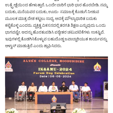
ಉತ್ಪ್ರೇಕ್ಷೆಯಿಂದ ಹೇಳುತ್ತಾರೆ. ಒಂದೇ ಬಾರಿಗೆ ಭಾರಿ ಭಾರ ಹೊರಬೇಡಿ. ನಮ್ಮ
ಬದುಕು, ಮನೆಯವರ ಬದುಕು, ಊರು- ಸಮಾಜಕ್ಕೆ ಕೊಡುಗೆ ನೀಡುವ
ಮೂಲಕ ಮಾತ್ರ ದೇಶ ಕಟ್ಟಲು ಸಾಧ್ಯ. ಅದಕ್ಕೆ ಮೌಲ್ಯಾಧಾರಿತ ಬದುಕು
ಕಟ್ಟಿಕೊಳ್ಳಿ ಎಂದರು. ವ್ಯಕ್ತಿತ್ವ ವಿಕಸನದಲ್ಲಿ ತರಗತಿ ಶಿಕ್ಷಣ ಎನ್ನುವುದು ಒಂದು
ಭಾಗವಷ್ಟೇ. ಅದನ್ನು ಹೊರತುಪಡಿಸಿ ಪಠ್ಯೇತರ ಚಟುವಟಿಕೆಗಳು ಸಾಕಷ್ಟಿವೆ.
ಇವುಗಳಲ್ಲಿ ತೊಡಗಿಸಿಕೊಳ್ಳುವ ಬಹುದೊಡ್ಡ ಜವಾಬ್ದಾರಿಯುತ ಕಾರ್ಯವನ್ನು
ಆಳ್ವಾಸ್ ಮಾಡುತ್ತಿದೆ ಎಂದು ಶ್ಲಾಘಿಸಿದರು.