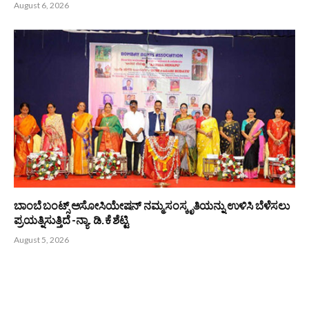
August 6, 2026
ಬಾಂಬೆ ಬಂಟ್ಸ್ ಅಸೋಸಿಯೇಷನ್ ನಮ್ಮ ಸಂಸ್ಕೃತಿಯನ್ನು ಉಳಿಸಿ ಬೆಳೆಸಲು
ಪ್ರಯತ್ನಿಸುತ್ತಿದೆ -ನ್ಯಾ. ಡಿ.ಕೆ ಶೆಟ್ಟಿ
August 5, 2026