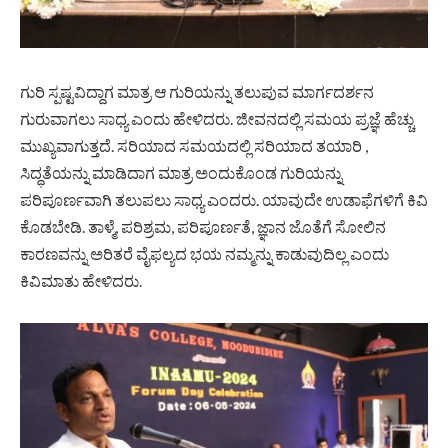
ಗುರಿ ಸ್ಪಷ್ಟವಿದ್ದಾಗ ಮಾತ್ರ ಆ ಗುರಿಯನ್ನು ತಲುಪುವ ಮಾರ್ಗದರ್ಶನ
ಗುರುವಾಗಲು ಸಾಧ್ಯ ಎಂದು ಹೇಳಿದರು. ಜೀವನದಲ್ಲಿ ಸಮಯ ಪ್ರಜ್ಞೆ ಹೆಚ್ಚು
ಮುಖ್ಯವಾಗುತ್ತದೆ. ಸರಿಯಾದ ಸಮಯದಲ್ಲಿ ಸರಿಯಾದ ತಯಾರಿ ,
ಸಿದ್ಧತೆಯನ್ನು ಮಾಡಿದಾಗ ಮಾತ್ರ ಅಂದುಕೊಂಡ ಗುರಿಯನ್ನು
ಪರಿಪೂರ್ಣವಾಗಿ ತಲುಪಲು ಸಾಧ್ಯ ಎಂದರು. ಯಾವುದೇ ಉಡಾಫೆಗಳಿಗೆ ಕಿವಿ
ಕೊಡಬೇಡಿ. ತಾಳ್ಮೆ, ಪರಿಶ್ರಮ, ಪರಿಪೂರ್ಣತೆ, ಜ್ಞಾನ ಜೊತೆಗೆ ಸೋಲಿನ
ಕಾರಣವನ್ನು ಅರಿತರೆ ವೈಫಲ್ಯದ ಭಯ ನಮ್ಮನ್ನು ಕಾಡುವುದಿಲ್ಲ ಎಂದು
ಕಿವಿಮಾತು ಹೇಳಿದರು.