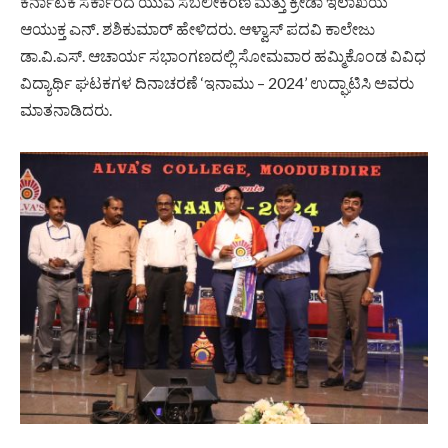
ಕರ್ನಾಟಕ ಸರ್ಕಾರದ ಯುವ ಸಬಲೀಕರಣ ಮತ್ತು ಕ್ರೀಡಾ ಇಲಾಖೆಯ
ಆಯುಕ್ತ ಎನ್. ಶಶಿಕುಮಾರ್ ಹೇಳಿದರು. ಆಳ್ವಾಸ್ ಪದವಿ ಕಾಲೇಜು
ಡಾ.ವಿ.ಎಸ್. ಆಚಾರ್ಯ ಸಭಾಂಗಣದಲ್ಲಿ ಸೋಮವಾರ ಹಮ್ಮಿಕೊಂಡ ವಿವಿಧ
ವಿದ್ಯಾರ್ಥಿ ಘಟಕಗಳ ದಿನಾಚರಣೆ ‘ಇನಾಮು – 2024’ ಉದ್ಘಾಟಿಸಿ ಅವರು
ಮಾತನಾಡಿದರು.