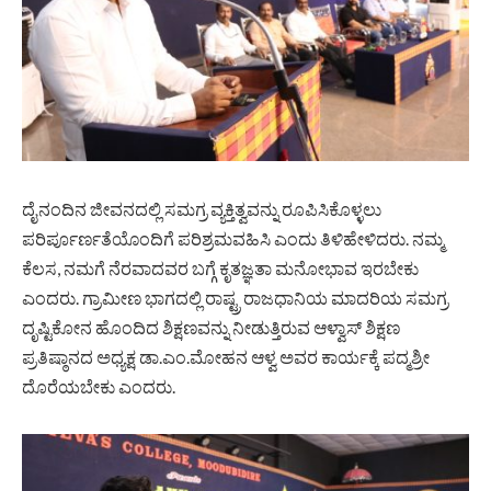
ದೈನಂದಿನ ಜೀವನದಲ್ಲಿ ಸಮಗ್ರ ವ್ಯಕ್ತಿತ್ವವನ್ನು ರೂಪಿಸಿಕೊಳ್ಳಲು
ಪರಿರ್ಪೂರ್ಣತೆಯೊಂದಿಗೆ ಪರಿಶ್ರಮವಹಿಸಿ ಎಂದು ತಿಳಿಹೇಳಿದರು. ನಮ್ಮ
ಕೆಲಸ, ನಮಗೆ ನೆರವಾದವರ ಬಗ್ಗೆ ಕೃತಜ್ಞತಾ ಮನೋಭಾವ ಇರಬೇಕು
ಎಂದರು. ಗ್ರಾಮೀಣ ಭಾಗದಲ್ಲಿ ರಾಷ್ಟ್ರ ರಾಜಧಾನಿಯ ಮಾದರಿಯ ಸಮಗ್ರ
ದೃಷ್ಟಿಕೋನ ಹೊಂದಿದ ಶಿಕ್ಷಣವನ್ನು ನೀಡುತ್ತಿರುವ ಆಳ್ವಾಸ್ ಶಿಕ್ಷಣ
ಪ್ರತಿಷ್ಠಾನದ ಅಧ್ಯಕ್ಷ ಡಾ.ಎಂ.ಮೋಹನ ಆಳ್ವ ಅವರ ಕಾರ್ಯಕ್ಕೆ ಪದ್ಮಶ್ರೀ
ದೊರೆಯಬೇಕು ಎಂದರು.