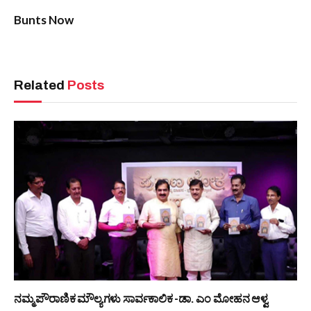
Bunts Now
Related
Posts
ನಮ್ಮ ಪೌರಾಣಿಕ ಮೌಲ್ಯಗಳು ಸಾರ್ವಕಾಲಿಕ -ಡಾ. ಎಂ ಮೋಹನ ಆಳ್ವ