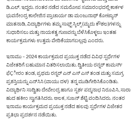
ಡಿ.ಎಲ್. ಇದ್ದರು. ನಂತರ ನಡೆದ ಸಮರೋಪ ಸಮಾರಂಭದಲ್ಲಿ ಕಾರ್ಕಳ
ಭುವನೇಂದ್ರ ಕಾಲೇಜಿನ ಪ್ರಾಚಾರ್ಯ ಡಾ ಮಂಜುನಾಥ್ ಕೋಟ್ಯಾನ್
ಮಾತನಾಡಿ, ವಿದ್ಯಾರ್ಥಿಗಳು ತಮ್ಮ ಸಾಫ್ಟ್ ಸ್ಕಿಲ್ಸ್ (ಮೃದು ಕೌಶಲ)ಗಳನ್ನು
ಸುಧಾರಿಸಲು ಮತ್ತು ನಾಯಕತ್ವ ಗುಣವನ್ನು ಬೆಳೆಸಿಕೊಳ್ಳಲು ಇಂತಹ
ಕಾರ್ಯಕ್ರಮಗಳು ಉತ್ತಮ ವೇದಿಕೆಯಾಗಬಲ್ಲವು ಎಂದರು.
ಇನಾಮು – 2024 ಕಾರ್ಯಕ್ರಮದ ಪ್ರಯುಕ್ತ ನಡೆದ ವಿವಿಧ ಸ್ಪರ್ಧೆಗಳ
ವಿಜೇತರಿಗೆ ಬಹುಮಾನ ವಿತರಿಸಲಾಯಿತು. ದ್ವಿತೀಯ ರನ್ನರ್ ಕಾಮರ್ಸ್
ಫೆÇೀರಂ ತಂಡ, ಪ್ರಥಮ ರನ್ನರ್ ಎನ್ ಎಸ್ ಎಸ್ ತಂಡ ಮತ್ತು ಸಮಗ್ರ
ಪ್ರಶಸ್ತಿಯನ್ನು ಎನ್‍ಸಿಸಿ (ವಾಯು ದಳ) ತನ್ನ ಮುಡಿಗೇರಿಸಿಕೊಂಡಿತು.
ವಿದ್ಯಾರ್ಥಿನಿ ಸಾದ್ವಿತಾ ದೇವೇಂದ್ರ ಹಾಗೂ ಸ್ಪರ್ಶ ಪದ್ಮನಾಭ ನಿರೂಪಿಸಿ, ಸಾರಾ
ಹುದ ಹಕೀಂ ಸ್ವಾಗತಿಸಿದರು. ಅಲಕ, ಸುಜನ್ ಶೆಟ್ಟಿ ವಂದಿಸಿದರು. ನಂತರ
ಇನಾಮು ಕಾರ್ಯಕ್ರಮದ ಪ್ರಯುಕ್ತ ನಡೆದ ಹಲವು ಸ್ಪರ್ಧೆಗಳ ವಿಜೇತರ
ಪ್ರತಿಭಾ ಪ್ರದರ್ಶನ ನಡೆಯಿತು.