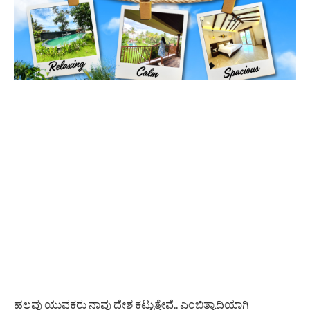
ಹಲವು ಯುವಕರು ನಾವು ದೇಶ ಕಟ್ಟುತ್ತೇವೆ.. ಎಂಬಿತ್ಯಾದಿಯಾಗಿ