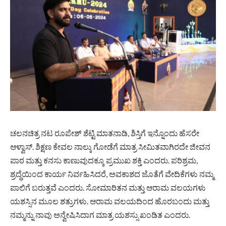
ಚಲನಚಿತ್ರ ನಟ ರೂಪೇಶ್ ಶೆಟ್ಟಿ ಮಾತನಾಡಿ, ಶಿಸ್ತಿಗೆ ಇನ್ನೊಂದು ಹೆಸರೇ
ಆಳ್ವಾಸ್. ಶಿಕ್ಷಣ ಕೇವಲ ನಾಲ್ಕು ಗೋಡೆಗೆ ಮಾತ್ರ ಸೀಮಿತವಾಗಿರದೇ ಜೀವನ
ಪಾಠ ಮತ್ತು ಕನಸು ಕಾಣುವುದಕ್ಕೂ ಪ್ರಮುಖ ಶಕ್ತಿ ಎಂದರು. ಪರಿಶ್ರಮ,
ಶ್ರದ್ಧೆಯಿಂದ ಕಾರ್ಯ ನಿರ್ವಹಿಸಿದರೆ, ಅವಕಾಶದ ಜೊತೆಗೆ ವೇದಿಕೆಗಳು ನಮ್ಮ
ಪಾಲಿಗೆ ಬರುತ್ತವೆ ಎಂದರು. ಸೋಮಾರಿತನ ಮತ್ತು ಆರಾಮ ವಲಯಗಳು
ಯಶಸ್ಸಿನ ಮೂಲ ಶತ್ರುಗಳು. ಆರಾಮ ವಲಯದಿಂದ ಹೊರಬಂದು ಮತ್ತು
ನಮ್ಮನ್ನು ನಾವು ಅನ್ವೇಷಿಸಿದಾಗ ಮಾತ್ರ ಯಶಸ್ಸು ಖಂಡಿತ ಎಂದರು.