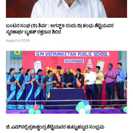
ಬಂಟರ ಸಂಘ (ರಿ) ಶಿರ್ವ : ಆಗಸ್ಟ್ 9 ರಂದು ದಿ| ಶಂಭು ಶೆಟ್ಟಿಯವರ
ಸ್ಮರಣಾರ್ಥ ಬೃಹತ್ ರಕ್ತದಾನ ಶಿಬಿರ
August 6, 2026
ಜಿ.ಎಮ್‌ನಲ್ಲಿ ಪ್ರಕಾಶ್ಚಂದ್ರ ಶೆಟ್ಟಿಯವರ ಹುಟ್ಟುಹಬ್ಬದ ಸಂಭ್ರಮ