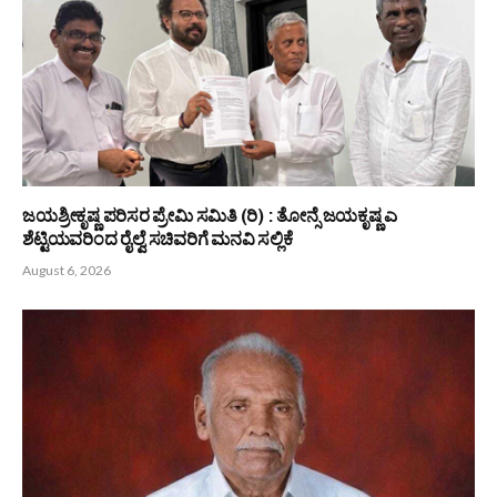
ಜಯಶ್ರೀಕೃಷ್ಣ ಪರಿಸರ ಪ್ರೇಮಿ ಸಮಿತಿ (ರಿ) : ತೋನ್ಸೆ ಜಯಕೃಷ್ಣ ಎ
ಶೆಟ್ಟಿಯವರಿಂದ ರೈಲ್ವೆ ಸಚಿವರಿಗೆ ಮನವಿ ಸಲ್ಲಿಕೆ
August 6, 2026