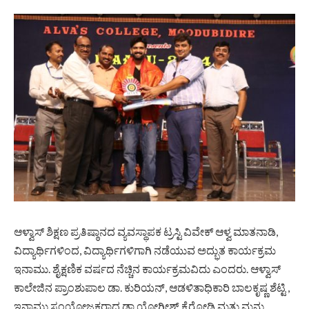
ಆಳ್ವಾಸ್ ಶಿಕ್ಷಣ ಪ್ರತಿಷ್ಠಾನದ ವ್ಯವಸ್ಥಾಪಕ ಟ್ರಸ್ಟಿ ವಿವೇಕ್ ಆಳ್ವ ಮಾತನಾಡಿ,
ವಿದ್ಯಾರ್ಥಿಗಳಿಂದ, ವಿದ್ಯಾರ್ಥಿಗಳಿಗಾಗಿ ನಡೆಯುವ ಅದ್ಭುತ ಕಾರ್ಯಕ್ರಮ
ಇನಾಮು. ಶೈಕ್ಷಣಿಕ ವರ್ಷದ ನೆಚ್ಚಿನ ಕಾರ್ಯಕ್ರಮವಿದು ಎಂದರು. ಆಳ್ವಾಸ್
ಕಾಲೇಜಿನ ಪ್ರಾಂಶುಪಾಲ ಡಾ. ಕುರಿಯನ್, ಆಡಳಿತಾಧಿಕಾರಿ ಬಾಲಕೃಷ್ಣ ಶೆಟ್ಟಿ ,
ಇನಾಮು ಸಂಯೋಜಕರಾದ ಡಾ ಯೋಗೀಶ್ ಕೈರೋಡಿ ಮತ್ತು ಮನು