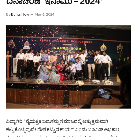
ದಿನಾಚರಣೆ ‘ಇನಾಮು – 2024’
By
Bunts Now
May 6, 2024
ವಿದ್ಯಾಗಿರಿ: ‘ವೈಯಕ್ತಿಕ ಬದುಕನ್ನು ಸಮಾಜದಲ್ಲಿ ಅತ್ಯುತ್ತಮವಾಗಿ
ಕಟ್ಟುಕೊಳ್ಳುವುದೇ ದೇಶ ಕಟ್ಟುವ ಕಾರ್ಯ’ ಎಂದು ಐಪಿಎಸ್ ಅಧಿಕಾರಿ,