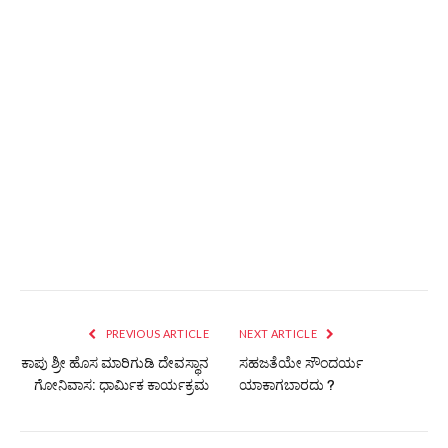
PREVIOUS ARTICLE
NEXT ARTICLE
ಕಾಪು ಶ್ರೀ ಹೊಸ ಮಾರಿಗುಡಿ ದೇವಸ್ಥಾನ
ಸಹಜತೆಯೇ ಸೌಂದರ್ಯ
ಗೋನಿವಾಸ: ಧಾರ್ಮಿಕ ಕಾರ್ಯಕ್ರಮ
ಯಾಕಾಗಬಾರದು ?