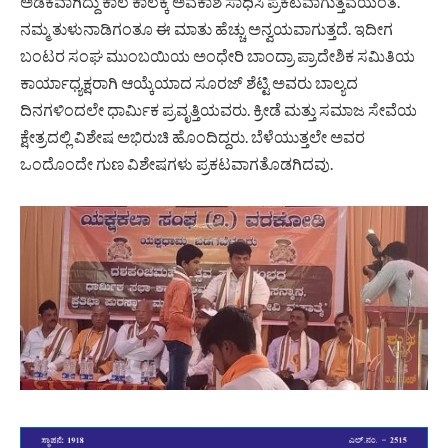
ಅಡಕವಾಗಿದ್ದು ಕಾಲ ಕಾಲಕ್ಕೆ ಅವಕಾಶ ಸಾಧಿಸಿ ಪ್ರಕಟವಾಗುತ್ತವೆಯಂತೆ.
ನಮ್ಮ ತುಳುನಾಡಿಗಂತೂ ಈ ಮಾತು ಹೆಚ್ಚು ಅನ್ವಯವಾಗುತ್ತದೆ. ಇದೀಗ
ಬಂಟರ ಸಂಘ ಮುಂಬಯಿಯ ಅಂಧೇರಿ ಬಾಂದ್ರಾ ಪ್ರಾದೇಶಿಕ ಸಮಿತಿಯ
ಕಾರ್ಯಾಧ್ಯಕ್ಷರಾಗಿ ಆಯ್ಕೆಯಾದ ಸೂರಜ್ ಶೆಟ್ಟಿ ಅವರು ಬಾಲ್ಯದ
ದಿನಗಳಿಂದಲೇ ಧಾರ್ಮಿಕ ಪ್ರವೃತ್ತಿಯವರು. ಕ್ರೀಡೆ ಮತ್ತು ಸಮಾಜ ಸೇವೆಯ
ಕ್ಷೇತ್ರದಲ್ಲಿ ವಿಶೇಷ ಅಭಿರುಚಿ ಹೊಂದಿದ್ದರು. ಬೆಳೆಯುತ್ತಲೇ ಅವರ
ಒಂದೊಂದೇ ಗುಣ ವಿಶೇಷಗಳು ಪ್ರಕಟವಾಗತೊಡಗಿದವು.