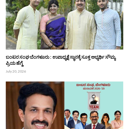
ಬಂಟರ ಸಂಘ ಬೆಂಗಳೂರು : ಉಪಾಧ್ಯಕ್ಷ ಸ್ಥಾನಕ್ಕೆ ಸಮರ್ಥ ಅಭ್ಯರ್ಥಿ
ಮಧುಕರ ಎಂ ಶೆಟ್ಟಿ
July 22, 2026