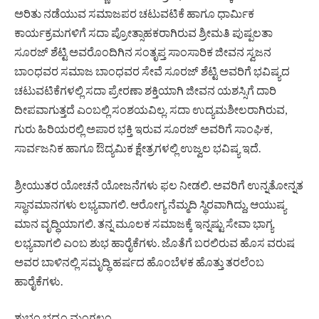
ಅರಿತು ನಡೆಯುವ ಸಮಾಜಪರ ಚಟುವಟಿಕೆ ಹಾಗೂ ಧಾರ್ಮಿಕ
ಕಾರ್ಯಕ್ರಮಗಳಿಗೆ ಸದಾ ಪ್ರೋತ್ಸಾಹಕರಾಗಿರುವ ಶ್ರೀಮತಿ ಪುಷ್ಪಲತಾ
ಸೂರಜ್ ಶೆಟ್ಟಿ ಅವರೊಂದಿಗಿನ ಸಂತೃಪ್ತ ಸಾಂಸಾರಿಕ ಜೀವನ ಸ್ವಜನ
ಬಾಂಧವರ ಸಮಾಜ ಬಾಂಧವರ ಸೇವೆ ಸೂರಜ್ ಶೆಟ್ಟಿ ಅವರಿಗೆ ಭವಿಷ್ಯದ
ಚಟುವಟಿಕೆಗಳಲ್ಲಿ ಸದಾ ಪ್ರೇರಣಾ ಶಕ್ತಿಯಾಗಿ ಜೀವನ ಯಶಸ್ಸಿಗೆ ದಾರಿ
ದೀಪವಾಗುತ್ತದೆ ಎಂಬಲ್ಲಿ ಸಂಶಯವಿಲ್ಲ. ಸದಾ ಉದ್ಯಮಶೀಲರಾಗಿರುವ,
ಗುರು ಹಿರಿಯರಲ್ಲಿ ಅಪಾರ ಭಕ್ತಿ ಇರುವ ಸೂರಜ್ ಅವರಿಗೆ ಸಾಂಘಿಕ,
ಸಾರ್ವಜನಿಕ ಹಾಗೂ ಔದ್ಯಮಿಕ ಕ್ಷೇತ್ರಗಳಲ್ಲಿ ಉಜ್ವಲ ಭವಿಷ್ಯ ಇದೆ.
ಶ್ರೀಯುತರ ಯೋಚನೆ ಯೋಜನೆಗಳು ಫಲ ನೀಡಲಿ. ಅವರಿಗೆ ಉನ್ನತೋನ್ನತ
ಸ್ಥಾನಮಾನಗಳು ಲಭ್ಯವಾಗಲಿ. ಆರೋಗ್ಯ ನೆಮ್ಮದಿ ಸ್ಥಿರವಾಗಿದ್ದು, ಆಯುಷ್ಯ
ಮಾನ ವೃದ್ಧಿಯಾಗಲಿ. ತನ್ನ ಮೂಲಕ ಸಮಾಜಕ್ಕೆ ಇನ್ನಷ್ಟು ಸೇವಾ ಭಾಗ್ಯ
ಲಭ್ಯವಾಗಲಿ ಎಂಬ ಶುಭ ಹಾರೈಕೆಗಳು. ಜೊತೆಗೆ ಬರಲಿರುವ ಹೊಸ ವರುಷ
ಅವರ ಬಾಳಿನಲ್ಲಿ ಸಮೃದ್ಧಿ ಹರ್ಷದ ಹೊಂಬೆಳಕ ಹೊತ್ತು ತರಲೆಂಬ
ಹಾರೈಕೆಗಳು.
ಶುಭಂ ಭದ್ರಂ ಮಂಗಲಂ