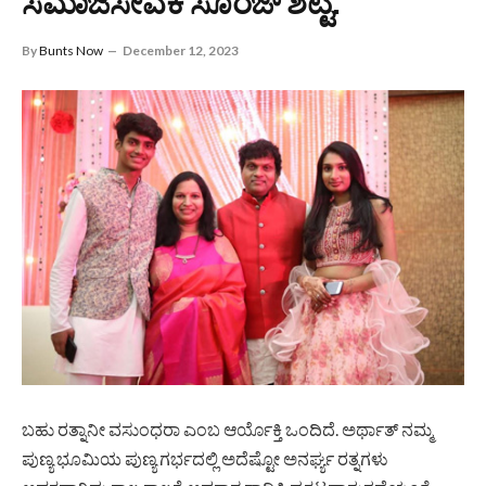
ಸಮಾಜಸೇವಕ ಸೂರಜ್ ಶೆಟ್ಟಿ.
By
Bunts Now
December 12, 2023
ಬಹು ರತ್ನಾನೀ ವಸುಂಧರಾ ಎಂಬ ಆರ್ಯೊಕ್ತಿ ಒಂದಿದೆ. ಅರ್ಥಾತ್ ನಮ್ಮ
ಪುಣ್ಯ ಭೂಮಿಯ ಪುಣ್ಯ ಗರ್ಭದಲ್ಲಿ ಅದೆಷ್ಟೋ ಅನರ್ಘ್ಯ ರತ್ನಗಳು