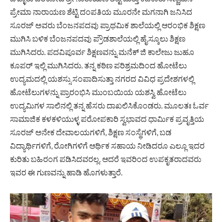
ಪ್ರೇಮಾ ನಾರಾಯಣ ಶೆಟ್ಟಿ ದಂಪತಿಯ ಮೂರನೇ ಮಗನಾಗಿ ಜನಿಸಿದ
ಸೂರಜ್ ಅವರು ಬೆಂಜನಪದವು ಪ್ರಾಥಮಿಕ ಶಾಲೆಯಲ್ಲಿ ಆರಂಭಿಕ ಶಿಕ್ಷಣ
ಮುಗಿಸಿ ಬಳಿಕ ಬೆಂಜನಪದವು ಪ್ರೌಡಶಾಲೆಯಲ್ಲಿ ಹೈಸ್ಕೂಲು ಶಿಕ್ಷಣ
ಮುಗಿಸಿದರು. ಪದವಿಪೂರ್ವ ಶಿಕ್ಷಣವನ್ನು ಮನೆಕ್ ಜಿ ಕಾಲೇಜು ಜುಹೂ
ಕೂಪರ್ ಇಲ್ಲಿ ಮುಗಿಸಿದರು. ತನ್ನ ಕಠಿಣ ಪರಿಶ್ರಮದಿಂದ ಹೋಟೆಲು
ಉದ್ಯಮದಲ್ಲಿ ಯಶಸ್ಸು ಸಂಪಾದಿಸುತ್ತಾ ನಗರದ ವಿವಿಧ ಪ್ರದೇಶಗಳಲ್ಲಿ
ಹೋಟೆಲುಗಳನ್ನು ಪ್ರಾರಂಭಿಸಿ ಮುಂಬಯಿಯ ಯಶಸ್ವಿ ಹೋಟೆಲು
ಉದ್ಯಮಿಗಳ ಸಾಲಿನಲ್ಲಿ ತನ್ನ ಹೆಸರು ದಾಖಲಿಸಿಕೊಂಡರು. ಮೂಲತಃ ಓರ್ವ
ಸಾಮಾಜಿಕ ಕಳಕಳಿಯುಳ್ಳ ಪರೋಪಕಾರಿ ಸ್ವಭಾವದ ಧಾರ್ಮಿಕ ಪ್ರವೃತ್ತಿಯ
ಸೂರಜ್ ಅನೇಕ ದೇವಾಲಯಗಳಿಗೆ, ಶಿಕ್ಷಣ ಸಂಸ್ಥೆಗಳಿಗೆ, ಬಡ
ವಿದ್ಯಾರ್ಥಿಗಳಿಗೆ, ರೋಗಿಗಳಿಗೆ ಆರ್ಥಿಕ ಸಹಾಯ ನೀಡಿದರೂ ಎಲ್ಲೂ ಇದರ
ಕುರಿತು ಬಹಿರಂಗ ಪಡಿಸಿದವರಲ್ಲ. ಆದರೆ ಇವರಿಂದ ಉಪಕೃತರಾದವರು
ಇವರ ಈ ಗುಣವನ್ನು ಹಾಡಿ ಹೊಗಳುತ್ತಾರೆ.