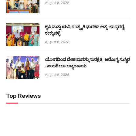
ಬಂಟರ ಸಂಘ ಬೆಂಗಳೂರು : ಕಾರ್ಯದರ್ಶಿ ಸ್ಥಾನಕ್ಕೆ ಸೂಕ್ತ ಅಭ್ಯರ್ಥಿ
ಅಮರನಾಥ ಶೆಟ್ಟಿ ಹೆಗ್ಗುಂಜೆ
July 18, 2026
Editors Picks