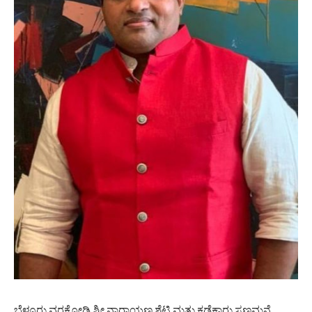
ಬೆಳ್ಳೂರು ವರಕೋಡಿ ಶ್ರೀ ನಾರಾಯಣ ಶೆಟ್ಟಿ ಮತ್ತು ಕಡೆಕಾರು ಸಣ್ಣಮನೆ