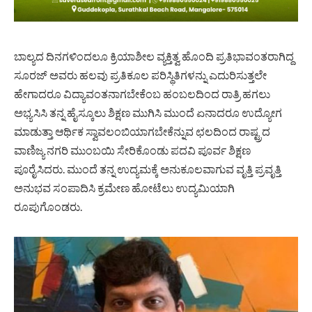
ಬಾಲ್ಯದ ದಿನಗಳಿಂದಲೂ ಕ್ರಿಯಾಶೀಲ ವ್ಯಕ್ತಿತ್ವ ಹೊಂದಿ ಪ್ರತಿಭಾವಂತರಾಗಿದ್ದ
ಸೂರಜ್ ಅವರು ಹಲವು ಪ್ರತಿಕೂಲ ಪರಿಸ್ಥಿತಿಗಳನ್ನು ಎದುರಿಸುತ್ತಲೇ
ಹೇಗಾದರೂ ವಿದ್ಯಾವಂತನಾಗಬೇಕೆಂಬ ಹಂಬಲದಿಂದ ರಾತ್ರಿ ಹಗಲು
ಅಭ್ಯಸಿಸಿ ತನ್ನ ಹೈಸ್ಕೂಲು ಶಿಕ್ಷಣ ಮುಗಿಸಿ ಮುಂದೆ ಏನಾದರೂ ಉದ್ಯೋಗ
ಮಾಡುತ್ತಾ ಆರ್ಥಿಕ ಸ್ವಾವಲಂಬಿಯಾಗಬೇಕೆನ್ನುವ ಛಲದಿಂದ ರಾಷ್ಟ್ರದ
ವಾಣಿಜ್ಯ ನಗರಿ ಮುಂಬಯಿ ಸೇರಿಕೊಂಡು ಪದವಿ ಪೂರ್ವ ಶಿಕ್ಷಣ
ಪೂರೈಸಿದರು. ಮುಂದೆ ತನ್ನ ಉದ್ಯಮಕ್ಕೆ ಅನುಕೂಲವಾಗುವ ವೃತ್ತಿ ಪ್ರವೃತ್ತಿ
ಅನುಭವ ಸಂಪಾದಿಸಿ ಕ್ರಮೇಣ ಹೋಟೆಲು ಉದ್ಯಮಿಯಾಗಿ
ರೂಪುಗೊಂಡರು.