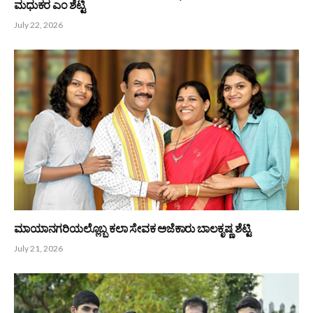
ಉದ್ಯಮಿ, ಸಾಹಿತ್ಯ ಪ್ರೇಮಿ, ಸಮಾಜ ಸೇವಕ ಡಿ.ಕೆ ಶೆಟ್ಟಿ
July 27, 2026