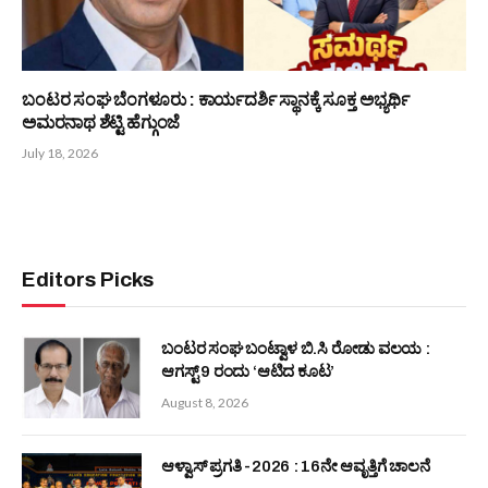
ಮಾಯಾನಗರಿಯಲ್ಲೊಬ್ಬ ಕಲಾ ಸೇವಕ ಅಜೆಕಾರು ಬಾಲಕೃಷ್ಣ ಶೆಟ್ಟಿ
July 21, 2026
ಬಂಟರ ಸಂಘ ಬೆಂಗಳೂರು : ಉಪಾಧ್ಯಕ್ಷೆ ಸ್ಥಾನಕ್ಕೆ ಸೂಕ್ತ ಅಭ್ಯರ್ಥಿ ಸೌಮ್ಯ
ಪ್ರಿಯ ಹೆಗ್ಡೆ
July 20, 2026