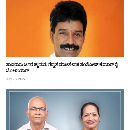
PREVIOUS ARTICLE
NEXT ARTICLE
ಲಯನ್ಸ್ ಕ್ಲಬ್ ಬನ್ನಾಡಿ-ವಡ್ಡರ್ಸೆ ಗೆ
ವ್ಯಸನಗಳ ಸುಳಿಯಲ್ಲಿ ಯುವಜನತೆ
ಗೌರವಾನ್ವಿತ ಲಯನ್ ಪ್ರಥಮ ಉಪ
ಜಿಲ್ಲಾ ಗವರ್ನರ್ ಅಧೀಕೃತ ಭೇಟಿ.
Bunts Now