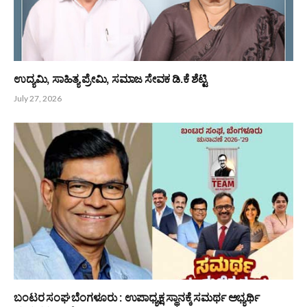
Related
Posts
ಸಾವಿರಾರು ಜನರ ಹೃದಯ ಗೆದ್ದ ಸಮಾಜಸೇವಕ ಸಂತೋಷ್ ಕುಮಾರ್ ರೈ
ಬೋಳಿಯಾರ್
July 28, 2026