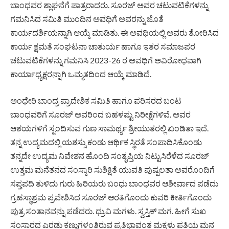
ಬಾಂಧವರ ಶ್ಲಾಘನೆಗೆ ಪಾತ್ರರಾದರು. ಸೂರಜ್ ಅವರ ಚಟುವಟಿಕೆಗಳನ್ನು
ಗಮನಿಸಿದ ಸಮಿತಿ ಮುಂದಿನ ಅವಧಿಗೆ ಅವರನ್ನು ಜೊತೆ
ಕಾರ್ಯದರ್ಶಿಯನ್ನಾಗಿ ಆಯ್ಕೆ ಮಾಡಿತು. ಈ ಅವಧಿಯಲ್ಲಿ ಅವರು ತೋರಿಸಿದ
ಕಾರ್ಯ ಕ್ಷಮತೆ ಸಂಘಟನಾ ಚಾತುರ್ಯ ಹಾಗೂ ಇತರ ಸಮಾಜಪರ
ಚಟುವಟಿಕೆಗಳನ್ನು ಗಮನಿಸಿ 2023-26 ರ ಅವಧಿಗೆ ಅವಿರೋಧವಾಗಿ
ಕಾರ್ಯಾಧ್ಯಕ್ಷರನ್ನಾಗಿ ಒಮ್ಮತದಿಂದ ಆಯ್ಕೆ ಮಾಡಿದೆ.
ಅಂಧೇರಿ ಬಾಂದ್ರ ಪ್ರಾದೇಶಿಕ ಸಮಿತಿ ಹಾಗೂ ಪರಿಸರದ ಬಂಟ
ಬಾಂಧವರಿಗೆ ಸೂರಜ್ ಅವರಿಂದ ಬಹಳಷ್ಟು ನಿರೀಕ್ಷೆಗಳಿವೆ. ಅವರ
ಆಶಯಗಳಿಗೆ ಸ್ಪಂದಿಸುವ ಗುಣ ಸಾಮರ್ಥ್ಯ ಶ್ರೀಯುತರಲ್ಲಿ ಖಂಡಿತಾ ಇದೆ.
ತನ್ನ ಉದ್ಯಮದಲ್ಲಿ ಯಶಸ್ಸು ಕಂಡು ಆರ್ಥಿಕ ಸ್ಥಿರತೆ ಸಂಪಾದಿಸಿಕೊಂಡು
ತನ್ನದೇ ಉದ್ಯಮ ನಿವೇಶನ ಹೊಂದಿ ಸಂತೃಪ್ತಿಯ ನಿಟ್ಟುಸಿರೆಳೆದ ಸೂರಜ್
ಉತ್ತಮ ಮನೆತನದ ಸಂಸ್ಕಾರಿ ಸುಶಿಕ್ಷಿತೆ ಯುವತಿ ಪುಷ್ಪಲತಾ ಅವರೊಂದಿಗೆ
ಸಪ್ತಪದಿ ತುಳಿದು ಗುರು ಹಿರಿಯರು ಬಂಧು ಬಾಂಧವರ ಆಶೀರ್ವಾದ ಪಡೆದು
ಗ್ರಹಸ್ಥಾಶ್ರಮ ಪ್ರವೇಶಿಸಿದ ಸೂರಜ್ ಆರತಿಗೊಂದು ಕುವರಿ ಕೀರ್ತಿಗೊಂದು
ಪುತ್ರ ಸಂತಾನವನ್ನು ಪಡೆದರು. ಧ್ರುವಿ ಮಗಳು. ಸ್ವಸ್ತಿಕ್ ಮಗ. ಹೀಗೆ ಸುಖ
ಸಂಸಾರದ ಎರಡು ಕಣ್ಣುಗಳಂತಿರುವ ಪ್ರತಿಭಾವಂತ ಮಕ್ಕಳು ಪತಿಯ ಮನ