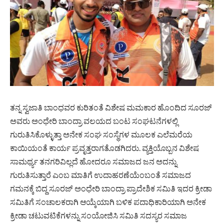
ತನ್ನ ಸ್ವಜಾತಿ ಬಾಂಧವರ ಕುರಿತಂತೆ ವಿಶೇಷ ಮಮಕಾರ ಹೊಂದಿದ ಸೂರಜ್
ಅವರು ಅಂಧೇರಿ ಬಾಂದ್ರಾ ವಲಯದ ಬಂಟ ಸಂಘಟನೆಗಳಲ್ಲಿ
ಗುರುತಿಸಿಕೊಳ್ಳುತ್ತಾ ಅನೇಕ ಸಂಘ ಸಂಸ್ಥೆಗಳ ಮೂಲಕ ಎಲೆಮರೆಯ
ಕಾಯಿಯಂತೆ ಕಾರ್ಯ ಪ್ರವೃತ್ತರಾಗತೊಡಗಿದರು. ವ್ಯಕ್ತಿಯೊಬ್ಬನ ವಿಶೇಷ
ಸಾಮರ್ಥ್ಯ ತನಗರಿವಿಲ್ಲದೆ ಹೋದರೂ ಸಮಾಜದ ಜನ ಅದನ್ನು
ಗುರುತಿಸುತ್ತಾರೆ ಎಂಬ ಮಾತಿಗೆ ಉದಾಹರಣೆಯೆಂಬಂತೆ ಸಮಾಜದ
ಗಮನಕ್ಕೆ ಬಿದ್ದ ಸೂರಜ್ ಅಂಧೇರಿ ಬಾಂದ್ರಾ ಪ್ರಾದೇಶಿಕ ಸಮಿತಿ ಇದರ ಕ್ರೀಡಾ
ಸಮಿತಿಗೆ ಸಂಚಾಲಕರಾಗಿ ಆಯ್ಕೆಯಾಗಿ ಬಳಿಕ ಪದಾಧಿಕಾರಿಯಾಗಿ ಅನೇಕ
ಕ್ರೀಡಾ ಚಟುವಟಿಕೆಗಳನ್ನು ಸಂಯೋಜಿಸಿ ಸಮಿತಿ ಸದಸ್ಯರ ಸಮಾಜ