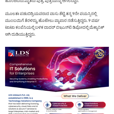
ಹೊಂದಿದರು.ಮೃತರು ಪುತ್ರ, ಪುತ್ರಿಯನ್ನು ಅಗಲಿದ್ದಾರೆ.
ಮೂಲತಃ ಪಡುಬಿದ್ರಿಯವರಾದ ವಾಸು ಶೆಟ್ಟಿ ತನ್ನ 9ನೇ ವಯಸ್ಸಿನಲ್ಲಿ
ಮುಂಬಯಿಗೆ ತೆರಳಿದ್ದು, ಹೊಟೇಲು ವ್ಯಾಪಾರ ನಡೆಸುತ್ತಿದ್ದರು. 9 ವರ್ಷ
ಟಾಟಾ ಕಂಪೆನಿಯಲ್ಲಿ ಬಳಿಕ ದಾದರ್‌ ಬಿಇಎಸ್‌ಟಿ ಡಿಪೋದಲ್ಲಿ ಮೆಕ್ಯಾನಿಕ್‌
ಆಗಿ ದುಡಿಯುತ್ತಿದ್ದರು.