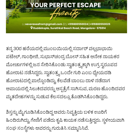
ತನ್ನ 30ರ ಹರೆಯದಲ್ಲಿ ಮುಂಬಯಿಯಲ್ಲಿ ಸರ್ದಾರ್‌ ವಲ್ಲಭಾಭಾಯಿ
ಪಟೇಲ್‌, ಗಾಂಧೀಜಿ, ಸುಭಾಸ್‌ಚಂದ್ರ ಬೋಸ್‌ ಸಹಿತ ಅನೇಕ ನಾಯಕರ
ಮೋರ್ಚಾಗಳಲ್ಲಿ ಜನ ಸೇರಿಸಿಕೊಂಡು ಸ್ವಾತಂತ್ರ್ಯಕ್ಕಾಗಿ ಉಗ್ರ ಸ್ವರೂಪದ
ಹೋರಾಟ ನಡೆಸಿದ್ದರು. ಸ್ವಾತಂತ್ರ್ಯ ಒಂದೇ ಗುರಿ ಎಂಬ ಧ್ಯೇಯದಡಿ
ಹೋರಾಟದಲ್ಲಿ ಪಾಲ್ಗೊಂಡಿದ್ದು, ಕೆಲವೆಡೆ ಬಾಂಬು ದಾಳಿ ನಡೆದಾಗ
ಅಪಾಯದಲ್ಲಿ ಸಿಲುಕಿದವರನ್ನು ಆಸ್ಪತ್ರೆಗೆ ಸಾಗಿಸುವ, ಮರಣ ಹೊಂದಿದವರ
ಮೃತದೇಹಗಳನ್ನು ಸುಡುವ‌ ಕೆಲಸದಲ್ಲೂ ತೊಡಗಿಸಿಕೊಂಡಿದ್ದರು.
ಶಿಸ್ತನ್ನು ಮೈಗೂಡಿಸಿಕೊಂಡಿದ್ದ ಅವರು ನಿವೃತ್ತಿಯ ಬಳಿಕ ಊರಿಗೆ
ಹಿಂದಿರುಗಿದ್ದು, ಗೇಣಿಗೆ ಪಡೆದು ಕೃಷಿ ಕಾಯಕ ನಡೆಸುತ್ತಿದ್ದರು. ಸ್ಥಳೀಯವಾಗಿ
ಸಂಘ ಸಂಸ್ಥೆಗಳು ಅವರನ್ನು ಗುರುತಿಸಿ ಸಮ್ಮಾನಿಸಿವೆ.