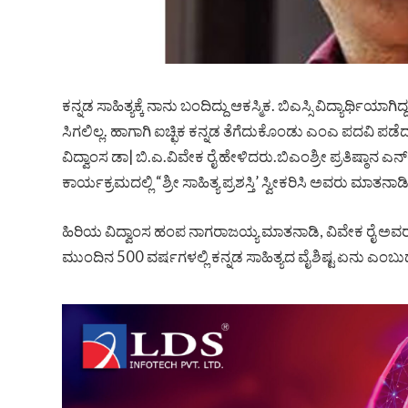
ಕನ್ನಡ ಸಾಹಿತ್ಯಕ್ಕೆ ನಾನು ಬಂದಿದ್ದು ಆಕಸ್ಮಿಕ. ಬಿಎಸ್ಸಿ ವಿದ್ಯಾರ್ಥ
ಸಿಗಲಿಲ್ಲ. ಹಾಗಾಗಿ ಐಚ್ಛಿಕ ಕನ್ನಡ ತೆಗೆದುಕೊಂಡು ಎಂಎ ಪದವಿ ಪಡೆದ
ವಿದ್ವಾಂಸ ಡಾ| ಬಿ.ಎ.ವಿವೇಕ ರೈ ಹೇಳಿದರು.ಬಿಎಂಶ್ರೀ ಪ್ರತಿಷ್ಠಾನ ಎ
ಕಾರ್ಯಕ್ರಮದಲ್ಲಿ “ಶ್ರೀ ಸಾಹಿತ್ಯ ಪ್ರಶಸ್ತಿ’ ಸ್ವೀಕರಿಸಿ ಅವರು ಮಾತನಾ
ಹಿರಿಯ ವಿದ್ವಾಂಸ ಹಂಪ ನಾಗರಾಜಯ್ಯ ಮಾತನಾಡಿ, ವಿವೇಕ ರೈ ಅವರು ಜರ
ಮುಂದಿನ 500 ವರ್ಷಗಳಲ್ಲಿ ಕನ್ನಡ ಸಾಹಿತ್ಯದ ವೈಶಿಷ್ಟ ಏನು ಎಂಬ