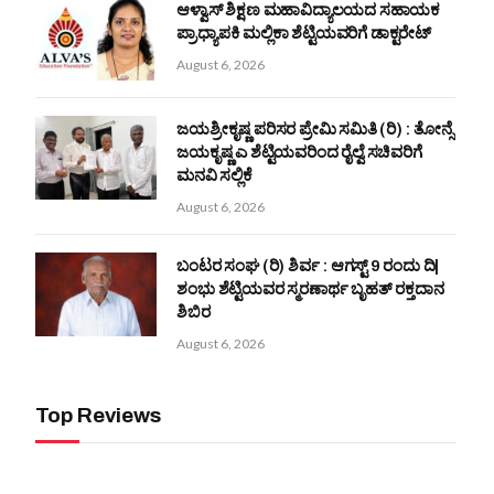
ಆಳ್ವಾಸ್ ಶಿಕ್ಷಣ ಮಹಾವಿದ್ಯಾಲಯದ ಸಹಾಯಕ
ಪ್ರಾಧ್ಯಾಪಕಿ ಮಲ್ಲಿಕಾ ಶೆಟ್ಟಿಯವರಿಗೆ ಡಾಕ್ಟರೇಟ್
August 6, 2026
ಜಯಶ್ರೀಕೃಷ್ಣ ಪರಿಸರ ಪ್ರೇಮಿ ಸಮಿತಿ (ರಿ) : ತೋನ್ಸೆ
ಜಯಕೃಷ್ಣ ಎ ಶೆಟ್ಟಿಯವರಿಂದ ರೈಲ್ವೆ ಸಚಿವರಿಗೆ
ಮನವಿ ಸಲ್ಲಿಕೆ
August 6, 2026
ಬಂಟರ ಸಂಘ (ರಿ) ಶಿರ್ವ : ಆಗಸ್ಟ್ 9 ರಂದು ದಿ|
ಶಂಭು ಶೆಟ್ಟಿಯವರ ಸ್ಮರಣಾರ್ಥ ಬೃಹತ್ ರಕ್ತದಾನ
ಶಿಬಿರ
August 6, 2026
Top Reviews