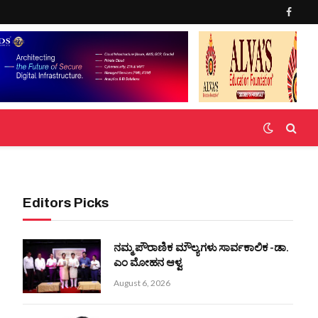
Faceb
Editors Picks
ನಮ್ಮ ಪೌರಾಣಿಕ ಮೌಲ್ಯಗಳು ಸಾರ್ವಕಾಲಿಕ -ಡಾ.
ಎಂ ಮೋಹನ ಆಳ್ವ
August 6, 2026