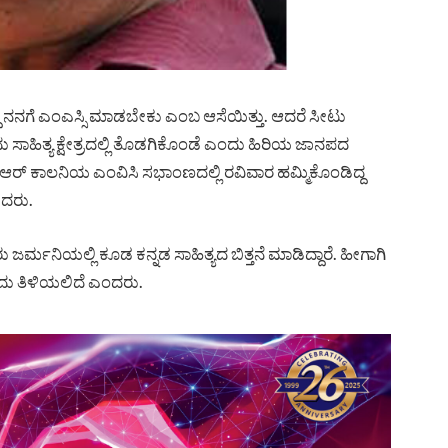
ಿಯಾಗಿದ್ದ ನನಗೆ ಎಂಎಸ್ಸಿ ಮಾಡಬೇಕು ಎಂಬ ಆಸೆಯಿತ್ತು. ಆದರೆ ಸೀಟು
ು ಸಾಹಿತ್ಯ ಕ್ಷೇತ್ರದಲ್ಲಿ ತೊಡಗಿಕೊಂಡೆ ಎಂದು ಹಿರಿಯ ಜಾನಪದ
ನ್‌ಆರ್‌ ಕಾಲನಿಯ ಎಂವಿಸಿ ಸಭಾಂಣದಲ್ಲಿ ರವಿವಾರ ಹಮ್ಮಿಕೊಂಡಿದ್ದ
ಡಿದರು.
್ಮನಿಯಲ್ಲಿ ಕೂಡ ಕನ್ನಡ ಸಾಹಿತ್ಯದ ಬಿತ್ತನೆ ಮಾಡಿದ್ದಾರೆ. ಹೀಗಾಗಿ
ುದು ತಿಳಿಯಲಿದೆ ಎಂದರು.