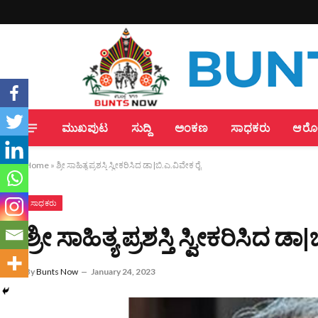
ಮುಖಪುಟ
ಸುದ್ದಿ
ಅಂಕಣ
ಸಾಧಕರು
ಆರೋಗ
Home
»
ಶ್ರೀ ಸಾಹಿತ್ಯ ಪ್ರಶಸ್ತಿ ಸ್ವೀಕರಿಸಿದ ಡಾ|ಬಿ.ಎ.ವಿವೇಕ ರೈ
ಸಾಧಕರು
ಶ್ರೀ ಸಾಹಿತ್ಯ ಪ್ರಶಸ್ತಿ ಸ್ವೀಕರಿಸಿದ ಡ
By
Bunts Now
January 24, 2023