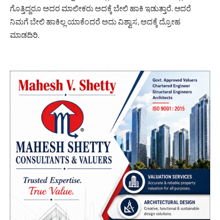
ಗೊತ್ತಿದ್ದರೂ ಅದರ ಮಾಲೀಕರು ಅದಕ್ಕೆ ಬೇಲಿ ಹಾಕಿ ಇಡುತ್ತಾರೆ. ಆದರೆ
ನಿಮಗೆ ಬೇಲಿ ಹಾಕಿಲ್ಲ ಯಾಕೆಂದರೆ ಅದು ವಿಶ್ವಾಸ, ಅದಕ್ಕೆ ದ್ರೋಹ
ಮಾಡದಿರಿ.