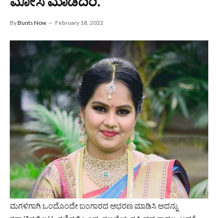
ಮೋಸ ಮಾಡದಿರಿ.
By
Bunts Now
February 18, 2022
ತಂದೆಯಾದವನು ರಾತ್ರಿ, ಹಗಲು ದುಡಿದು ಒಂದೊಂದು ಪೈಸೆ ಕೂಡಿ ಇಟ್ಟು
ಮಗಳಿಗಾಗಿ ಒಂದೊಂದೇ ಬಂಗಾರದ ಆಭರಣ ಮಾಡಿಸಿ ಅದನ್ನು