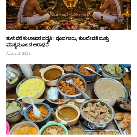
Related
Posts
ಸಂವಿಧಾನ ಅರಿವು ಇಲ್ಲದ ‘ಪತ್ರಿಕೋದ್ಯಮ’ ಪ್ರಜಾಪ್ರಭುತ್ವಕ್ಕೆ ಅಪಾಯಕಾರಿ!!
August 7, 2026