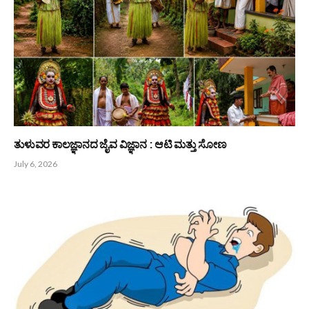
‘ಆಟಿಡೊಂಜಿ ದಿನ’ದ ಔಚಿತ್ಯ
July 23, 2026