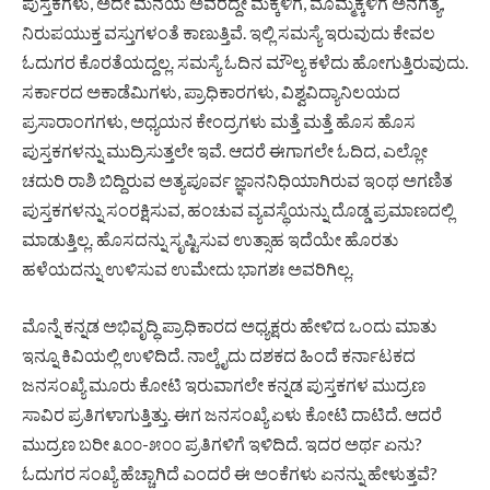
ಪುಸ್ತಕಗಳು, ಅದೇ ಮನೆಯ ಅವರದ್ದೇ ಮಕ್ಕಳಿಗೆ, ಮೊಮ್ಮಕ್ಕಳಿಗೆ ಅನಗತ್ಯ,
ನಿರುಪಯುಕ್ತ ವಸ್ತುಗಳಂತೆ ಕಾಣುತ್ತಿವೆ. ಇಲ್ಲಿ ಸಮಸ್ಯೆ ಇರುವುದು ಕೇವಲ
ಓದುಗರ ಕೊರತೆಯದ್ದಲ್ಲ. ಸಮಸ್ಯೆ ಓದಿನ ಮೌಲ್ಯ ಕಳೆದು ಹೋಗುತ್ತಿರುವುದು.
ಸರ್ಕಾರದ ಅಕಾಡೆಮಿಗಳು, ಪ್ರಾಧಿಕಾರಗಳು, ವಿಶ್ವವಿದ್ಯಾನಿಲಯದ
ಪ್ರಸಾರಾಂಗಗಳು, ಅಧ್ಯಯನ ಕೇಂದ್ರಗಳು ಮತ್ತೆ ಮತ್ತೆ ಹೊಸ ಹೊಸ
ಪುಸ್ತಕಗಳನ್ನು ಮುದ್ರಿಸುತ್ತಲೇ ಇವೆ. ಆದರೆ ಈಗಾಗಲೇ ಓದಿದ, ಎಲ್ಲೋ
ಚದುರಿ ರಾಶಿ ಬಿದ್ದಿರುವ ಅತ್ಯಪೂರ್ವ ಜ್ಞಾನನಿಧಿಯಾಗಿರುವ ಇಂಥ ಅಗಣಿತ
ಪುಸ್ತಕಗಳನ್ನು ಸಂರಕ್ಷಿಸುವ, ಹಂಚುವ ವ್ಯವಸ್ಥೆಯನ್ನು ದೊಡ್ಡ ಪ್ರಮಾಣದಲ್ಲಿ
ಮಾಡುತ್ತಿಲ್ಲ. ಹೊಸದನ್ನು ಸೃಷ್ಟಿಸುವ ಉತ್ಸಾಹ ಇದೆಯೇ ಹೊರತು
ಹಳೆಯದನ್ನು ಉಳಿಸುವ ಉಮೇದು ಭಾಗಶಃ ಅವರಿಗಿಲ್ಲ.
ಮೊನ್ನೆ ಕನ್ನಡ ಅಭಿವೃದ್ಧಿ ಪ್ರಾಧಿಕಾರದ ಅಧ್ಯಕ್ಷರು ಹೇಳಿದ ಒಂದು ಮಾತು
ಇನ್ನೂ ಕಿವಿಯಲ್ಲಿ ಉಳಿದಿದೆ. ನಾಲ್ಕೈದು ದಶಕದ ಹಿಂದೆ ಕರ್ನಾಟಕದ
ಜನಸಂಖ್ಯೆ ಮೂರು ಕೋಟಿ ಇರುವಾಗಲೇ ಕನ್ನಡ ಪುಸ್ತಕಗಳ ಮುದ್ರಣ
ಸಾವಿರ ಪ್ರತಿಗಳಾಗುತ್ತಿತ್ತು. ಈಗ ಜನಸಂಖ್ಯೆ ಏಳು ಕೋಟಿ ದಾಟಿದೆ. ಆದರೆ
ಮುದ್ರಣ ಬರೀ ೩೦೦-೫೦೦ ಪ್ರತಿಗಳಿಗೆ ಇಳಿದಿದೆ. ಇದರ ಅರ್ಥ ಏನು?
ಓದುಗರ ಸಂಖ್ಯೆ ಹೆಚ್ಚಾಗಿದೆ ಎಂದರೆ ಈ ಅಂಕೆಗಳು ಏನನ್ನು ಹೇಳುತ್ತವೆ?