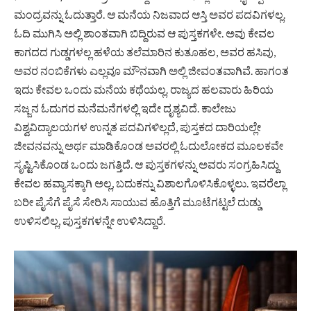
ಮಂದ್ರವನ್ನು ಓದುತ್ತಾರೆ. ಆ ಮನೆಯ ನಿಜವಾದ ಆಸ್ತಿ ಅವರ ಪದವಿಗಳಲ್ಲ.
ಓದಿ ಮುಗಿಸಿ ಅಲ್ಲಿ ಶಾಂತವಾಗಿ ಬಿದ್ದಿರುವ ಆ ಪುಸ್ತಕಗಳೇ. ಅವು ಕೇವಲ
ಕಾಗದದ ಗುಡ್ಡಗಳಲ್ಲ ಹಳೆಯ ತಲೆಮಾರಿನ ಕುತೂಹಲ, ಅವರ ಹಸಿವು,
ಅವರ ನಂಬಿಕೆಗಳು ಎಲ್ಲವೂ ಮೌನವಾಗಿ ಅಲ್ಲಿ ಜೀವಂತವಾಗಿವೆ. ಹಾಗಂತ
ಇದು ಕೇವಲ ಒಂದು ಮನೆಯ ಕಥೆಯಲ್ಲ. ರಾಜ್ಯದ ಹಲವಾರು ಹಿರಿಯ
ಸಜ್ಜನ ಓದುಗರ ಮನೆಮನೆಗಳಲ್ಲಿ ಇದೇ ದೃಶ್ಯವಿದೆ. ಕಾಲೇಜು
ವಿಶ್ವವಿದ್ಯಾಲಯಗಳ ಉನ್ನತ ಪದವಿಗಳಿಲ್ಲದೆ, ಪುಸ್ತಕದ ದಾರಿಯಲ್ಲೇ
ಜೀವನವನ್ನು ಅರ್ಥ ಮಾಡಿಕೊಂಡ ಅವರಲ್ಲಿ ಓದುಲೋಕದ ಮೂಲಕವೇ
ಸೃಷ್ಟಿಸಿಕೊಂಡ ಒಂದು ಜಗತ್ತಿದೆ. ಆ ಪುಸ್ತಕಗಳನ್ನು ಅವರು ಸಂಗ್ರಹಿಸಿದ್ದು
ಕೇವಲ ಹವ್ಯಾಸಕ್ಕಾಗಿ ಅಲ್ಲ, ಬದುಕನ್ನು ವಿಶಾಲಗೊಳಿಸಿಕೊಳ್ಳಲು. ಇವರೆಲ್ಲಾ
ಬರೀ ಪೈಸೆಗೆ ಪೈಸೆ ಸೇರಿಸಿ ಸಾಯುವ ಹೊತ್ತಿಗೆ ಮೂಟೆಗಟ್ಟಲೆ ದುಡ್ಡು
ಉಳಿಸಲಿಲ್ಲ, ಪುಸ್ತಕಗಳನ್ನೇ ಉಳಿಸಿದ್ದಾರೆ.