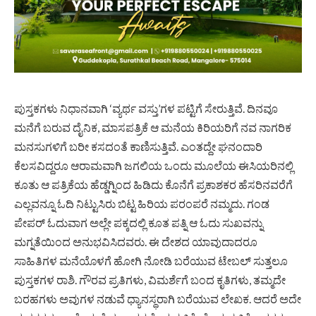
ಪುಸ್ತಕಗಳು ನಿಧಾನವಾಗಿ ‘ವ್ಯರ್ಥ ವಸ್ತು’ಗಳ ಪಟ್ಟಿಗೆ ಸೇರುತ್ತಿವೆ. ದಿನವೂ
ಮನೆಗೆ ಬರುವ ದೈನಿಕ, ಮಾಸಪತ್ರಿಕೆ ಆ ಮನೆಯ ಕಿರಿಯರಿಗೆ ನವ ನಾಗರಿಕ
ಮನಸುಗಳಿಗೆ ಬರೀ ಕಸದಂತೆ ಕಾಣಿಸುತ್ತಿವೆ. ಎಂತದ್ದೇ ಘನಂದಾರಿ
ಕೆಲಸವಿದ್ದರೂ ಆರಾಮವಾಗಿ ಜಗಲಿಯ ಒಂದು ಮೂಲೆಯ ಈಸಿಯರಿನಲ್ಲಿ
ಕೂತು ಆ ಪತ್ರಿಕೆಯ ಹೆಡ್ಡಗ್ನಿಂದ ಹಿಡಿದು ಕೊನೆಗೆ ಪ್ರಕಾಶಕರ ಹೆಸರಿನವರೆಗೆ
ಎಲ್ಲವನ್ನೂ ಓದಿ ನಿಟ್ಟುಸಿರು ಬಿಟ್ಟ ಹಿರಿಯ ಪರಂಪರೆ ನಮ್ಮದು. ಗಂಡ
ಪೇಪರ್ ಓದುವಾಗ ಅಲ್ಲೇ ಪಕ್ಕದಲ್ಲಿ ಕೂತ ಪತ್ನಿ ಆ ಓದು ಸುಖವನ್ನು
ಮಗ್ನತೆಯಿಂದ ಅನುಭವಿಸಿದವರು. ಈ ದೇಶದ ಯಾವುದಾದರೂ
ಸಾಹಿತಿಗಳ ಮನೆಯೊಳಗೆ ಹೋಗಿ ನೋಡಿ ಬರೆಯುವ ಟೇಬಲ್ ಸುತ್ತಲೂ
ಪುಸ್ತಕಗಳ ರಾಶಿ. ಗೌರವ ಪ್ರತಿಗಳು, ವಿಮರ್ಶೆಗೆ ಬಂದ ಕೃತಿಗಳು, ತಮ್ಮದೇ
ಬರಹಗಳು ಅವುಗಳ ನಡುವೆ ಧ್ಯಾನಸ್ಥರಾಗಿ ಬರೆಯುವ ಲೇಖಕ. ಆದರೆ ಅದೇ