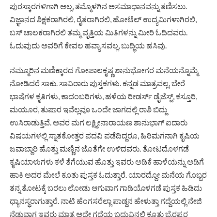
ಪುರಸ್ಕಾರಗಳಿಗಾಗಿ ಅಲ್ಲ, ತಮ್ಮೊಳಗಿನ ಅಸಮಾಧಾನವನ್ನು ತಣಿಸಲು.
ವಿಜ್ಞಾನದ ಶಿಕ್ಷಕರಾಗಿರಲಿ, ರೈತರಾಗಿರಲಿ, ಹೋಟೆಲ್ ಉದ್ಯಮಿಗಳಾಗಿರಲಿ,
ಬಸ್ ಚಾಲಕರಾಗಿರಲಿ ತಮ್ಮ ವೃತ್ತಿಯ ಮಿತಿಗಳನ್ನು ಮೀರಿ ಓದಿದವರು.
ಓದುವುದು ಅವರಿಗೆ ಕೇವಲ ಹವ್ಯಾಸವಲ್ಲ, ಬುದ್ಧಿಯ ಹಸಿವು.
ನಮ್ಮೂರಿನ ಮಣಿಕ್ಕಾರದ ಗೋಪಾಲಕೃಷ್ಣ ಶಾನುಭೋಗರ ಮನೆಯನ್ನೊಮ್ಮೆ
ನೋಡಿದರೆ ಸಾಕು. ಸಾವಿರಾರು ಪುಸ್ತಕಗಳು. ಕನ್ನಡ ಮಾತ್ರವಲ್ಲ, ಬೇರೆ
ಭಾಷೆಗಳ ಕೃತಿಗಳು, ಕಾದಂಬರಿಗಳು, ಹಳೆಯ ರೀಡರ್ಸ್ ಡೈಜೆಸ್ಟ್, ಕಸ್ತೂರಿ,
ಮಯೂರ, ತುಷಾರ ಇವೆಲ್ಲವೂ ಒಂದೇ ಜಾಗದಲ್ಲಿ ರಾಶಿ ಬಿದ್ದು
ಉಸಿರಾಡುತ್ತಿವೆ. ಅವರ ಮಗ ಲಕ್ಷ್ಮೀನಾರಾಯಣ ಶಾನುಭಾಗ್ ಐದಾರು
ವಿಷಯಗಳಲ್ಲಿ ಸ್ನಾತಕೋತ್ತರ ಪದವಿ ಪಡೆದಿದ್ದರೂ, ಹಿರಿಮಗನಾಗಿ ಕೃಷಿಯ
ಜವಾಬ್ದಾರಿ ಹೊತ್ತು ಮಣ್ಣಿನ ಜೊತೆಗೇ ಉಳಿದವರು. ತೋಟದೊಳಗಡೆ
ಕೃಷಿಯಾಳುಗಳು ಕಳೆ ತೆಗೆಯುವ ಹೊತ್ತು ಇವರು ಅಡಿಕೆ ಹಾಳೆಯನ್ನು ಅಡಿಗೆ
ಹಾಕಿ ಅದರ ಮೇಲೆ ಕೂತು ಪುಸ್ತಕ ಓದುತ್ತಾರೆ. ಯಾರದ್ದೋ ಮನೆಯ ಗೊಬ್ಬರ
ತನ್ನ ತೋಟಕ್ಕೆ ಬರಲು ಲೋಡು ಆಗುವಾಗ ಗಾಡಿಯೊಳಗಡೆ ಪುಸ್ತಕ ಹಿಡಿದು
ಧ್ಯಾನಸ್ಥರಾಗುತ್ತಾರೆ. ನಾಟಿ ಹೆಂಗಸರೆಲ್ಲಾ ಪಾಡ್ದನ ಹೇಳುತ್ತಾ ಗದ್ದೆಯಲ್ಲಿ ನೇಜಿ
ನೆಡುವಾಗ ಇವರು ಮಾತ್ರ ಅದೇ ಗದ್ದೆಯ ಬದುವಿನಲ್ಲಿ ಕೂತು ಭೈರಪ್ಪರ