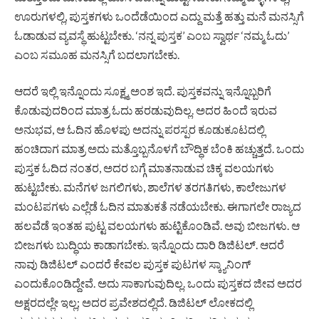
ಊರುಗಳಲ್ಲಿ, ಪುಸ್ತಕಗಳು ಒಂದೆಡೆಯಿಂದ ಎದ್ದು ಮತ್ತೆ ಹತ್ತು ಮನೆ ಮನಸ್ಸಿಗೆ
ಓಡಾಡುವ ವ್ಯವಸ್ಥೆ ಹುಟ್ಟಬೇಕು. ‘ನನ್ನ ಪುಸ್ತಕ’ ಎಂಬ ಸ್ವಾರ್ಥ ‘ನಮ್ಮ ಓದು’
ಎಂಬ ಸಮೂಹ ಮನಸ್ಸಿಗೆ ಬದಲಾಗಬೇಕು.
ಆದರೆ ಇಲ್ಲಿ ಇನ್ನೊಂದು ಸೂಕ್ಷ್ಮ ಅಂಶ ಇದೆ. ಪುಸ್ತಕವನ್ನು ಇನ್ನೊಬ್ಬರಿಗೆ
ಕೊಡುವುದರಿಂದ ಮಾತ್ರ ಓದು ಹರಡುವುದಿಲ್ಲ. ಅದರ ಹಿಂದೆ ಇರುವ
ಅನುಭವ, ಆ ಓದಿನ ಹೊಳಪು ಅದನ್ನು ಪರಸ್ಪರ ಕೂಡುಕೂಟದಲ್ಲಿ
ಹಂಚಿದಾಗ ಮಾತ್ರ ಅದು ಮತ್ತೊಬ್ಬನೊಳಗೆ ಬೌದ್ಧಿಕ ಬೆಂಕಿ ಹಚ್ಚುತ್ತದೆ. ಒಂದು
ಪುಸ್ತಕ ಓದಿದ ನಂತರ, ಅದರ ಬಗ್ಗೆ ಮಾತನಾಡುವ ಚಿಕ್ಕ ವಲಯಗಳು
ಹುಟ್ಟಬೇಕು. ಮನೆಗಳ ಜಗಲಿಗಳು, ಶಾಲೆಗಳ ತರಗತಿಗಳು, ಕಾಲೇಜುಗಳ
ಮಂಟಪಗಳು ಎಲ್ಲೆಡೆ ಓದಿನ ಮಾತುಕತೆ ನಡೆಯಬೇಕು. ಈಗಾಗಲೇ ರಾಜ್ಯದ
ಹಲವೆಡೆ ಇಂತಹ ಪುಟ್ಟ ವಲಯಗಳು ಹುಟ್ಟಿಕೊಂಡಿವೆ. ಅವು ಬೀಜಗಳು. ಆ
ಬೀಜಗಳು ಬುದ್ಧಿಯ ಕಾಡಾಗಬೇಕು. ಇನ್ನೊಂದು ದಾರಿ ಡಿಜಿಟಲ್. ಆದರೆ
ನಾವು ಡಿಜಿಟಲ್ ಎಂದರೆ ಕೇವಲ ಪುಸ್ತಕ ಪುಟಗಳ ಸ್ಕ್ಯಾನಿಂಗ್
ಎಂದುಕೊಂಡಿದ್ದೇವೆ. ಅದು ಸಾಕಾಗುವುದಿಲ್ಲ. ಒಂದು ಪುಸ್ತಕದ ಜೀವ ಅದರ
ಅಕ್ಷರದಲ್ಲೇ ಇಲ್ಲ; ಅದರ ಪ್ರವೇಶದಲ್ಲಿದೆ. ಡಿಜಿಟಲ್ ಲೋಕದಲ್ಲಿ