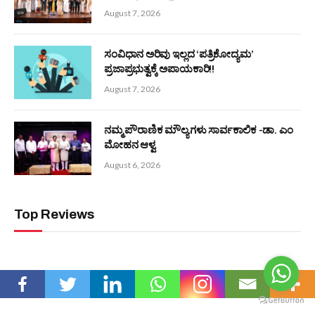
ಅಪಸ್ಮಾರ ಕಾಯಿಲೆಗೆ ಕುರ್ನಾಡು ಗುತ್ತಿನ ಗಿರಾವು ದೈವದ ಅಂಗಣದಲ್ಲಿದೆ
ಮದ್ದು!
July 1, 2026
Editors Picks
ತುಳುವ ಮಹಾಸಭೆ ಇಂಟರ್ನ್ಯಾಷನಲ್ : ಥಾಯ್ಲೆಂಡ್