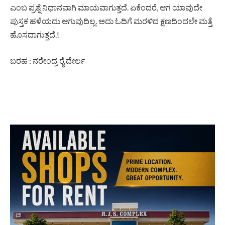
ಎಂಬ ಪ್ರಶ್ನೆ ನಿಧಾನವಾಗಿ ಮಾಯವಾಗುತ್ತದೆ. ಏಕೆಂದರೆ, ಆಗ ಯಾವುದೇ
ಪುಸ್ತಕ ಹಳೆಯದು ಆಗುವುದಿಲ್ಲ. ಅದು ಓದಿಗೆ ಮರಳಿದ ಕ್ಷಣದಿಂದಲೇ ಮತ್ತೆ
ಹೊಸದಾಗುತ್ತದೆ.!
ಬರಹ : ನರೇಂದ್ರ ರೈ ದೇರ್ಲ