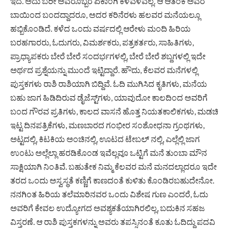
ಇದೆ. ಅದು ಬರೀ ಅವರೊಬ್ಬರ ಏಕಾಂಗಿ ಕಳವಳವಲ್ಲ. ಆ ಆತಂಕ ಅವರ
ಬಾಯಿಂದ ಬಂದದ್ದಾದರೂ, ಅದರ ಕರಿನೆರಳು ಹಲವರ ಮನೆಯಲ್ಲೂ
ಹಬ್ಬಿಕೊಂಡಿದೆ. ಕಳೆದ ಒಂದು ವರ್ಷದಲ್ಲಿ ಆರೇಳು ಮಂದಿ ಹಿರಿಯ
ಬರಹಗಾರರು, ಓದುಗರು, ವಿಮರ್ಶಕರು, ಪತ್ರಕರ್ತರು, ಸಾಹಿತಿಗಳು,
ಪ್ರಾಧ್ಯಾಪಕರು ಬೇರೆ ಬೇರೆ ಸಂದರ್ಭಗಳಲ್ಲಿ, ಬೇರೆ ಬೇರೆ ಶಬ್ದಗಳಲ್ಲಿ ಇದೇ
ಅರ್ಥದ ಪ್ರಶ್ನೆಯನ್ನು ಮುಂದೆ ಇಟ್ಟಿದ್ದಾರೆ. ಹೌದು, ಕೆಲವರ ಮನೆಗಳಲ್ಲಿ
ಪುಸ್ತಕಗಳು ರಾಶಿ ರಾಶಿಯಾಗಿ ಬಿದ್ದಿವೆ. ಓದಿ ಮುಗಿಸಿದ ಕೃತಿಗಳು, ಮನೆಯ
ಬಹು ಜಾಗ ಹಿಡಿದಿರುವ ಡೈಜೆಸ್ಟ್‌ಗಳು, ಯಾವುದೋ ಕಾಲದಿಂದ ಅವರಿಗೆ
ಬಂದ ಗೌರವ ಪ್ರತಿಗಳು, ಕಾಲದ ವಾಸನೆ ಹೊತ್ತ ನಿಯತಕಾಲಿಕಗಳು, ಮಡಚಿ
ಇಟ್ಟ ದಿನಪತ್ರಿಕೆಗಳು, ಮಣಬಾರದ ಗಂಭೀರ ಸಂಶೋಧನಾ ಗ್ರಂಥಗಳು,
ಅಟ್ಟದಲ್ಲಿ, ಕಿಟಕಿಯ ಅಂಚಿನಲ್ಲಿ, ಊಟದ ಟೇಬಲ್ ನಲ್ಲಿ, ಎಲ್ಲೆಲ್ಲಿ ಜಾಗ
ಉಂಟು ಅಲ್ಲೆಲ್ಲಾ ಹರಡಿಕೊಂಡ ಇವೆಲ್ಲವೂ ಒಟ್ಟಿಗೆ ಮನೆ ತುಂಬಾ ಮೌನ
ಸಾಕ್ಷಿಯಾಗಿ ನಿಂತಿವೆ. ಬಹುತೇಕ ನಿಮ್ಮ ಕೆಲವರ ಮನೆ ಮನದಲ್ಲಾದರೂ ಇದೇ
ತರದ ಒಂದು ಅಸ್ವಸ್ಥತೆ ಕಣ್ಣಿಗೆ ಕಾಣದಂತೆ ಕುಳಿತು ಕೊಂಡಿರಬಹುದೇನೋ.
ನನಗಿಂತ ಹಿರಿಯ ತಲೆಮಾರಿನವರ ಒಂದು ವಿಶೇಷ ಗುಣ ಎಂದರೆ, ಓದು
ಅವರಿಗೆ ಕೇವಲ ಉದ್ಯೋಗದ ಅವಶ್ಯಕತೆಯಾಗಿರಲಿಲ್ಲ, ಬದುಕಿನ ಸಹಜ
ವಿಸ್ತರಣೆ. ಆ ರಾಶಿ ಪುಸ್ತಕಗಳನ್ನು ಅವರು ತಪಸ್ಸಿನಂತೆ ಕೂತು ಓದಿದ್ದು ಪದವಿ