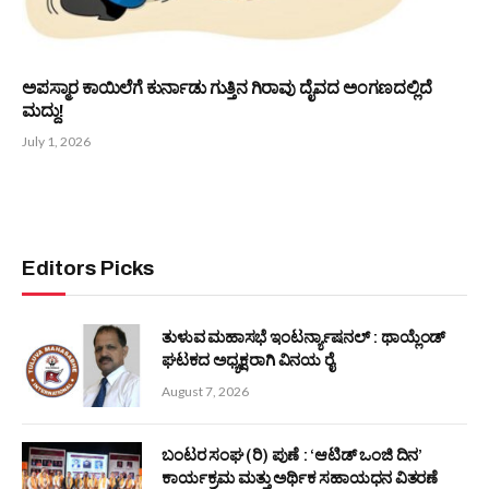
90ರ ಹರೆಯದಲ್ಲೂ ಬಿತ್ತನೆ ಮಾಡುವ ಕಾಯಕಯೋಗಿ ಶಿವಣ್ಣ ಶೆಟ್ಟಿ
July 15, 2026
ತುಳುವರ ಕಾಲಜ್ಞಾನದ ಜೈವ ವಿಜ್ಞಾನ : ಆಟಿ ಮತ್ತು ಸೋಣ
July 6, 2026