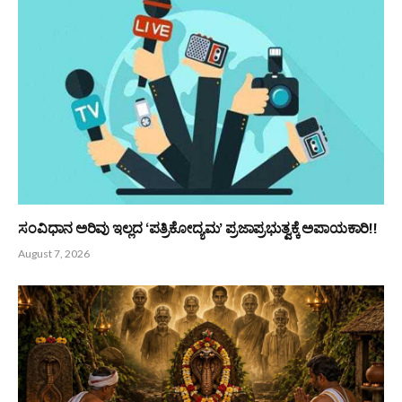
PREVIOUS ARTICLE
NEXT ARTICLE
ಅಖಿಲ ಭಾರತೀಯ ಸಾಹಿತ್ಯ ಪರಿಷದ್ :
ಹೆಬ್ರಿ ಬಂಟರ ಸಂಘ : ಉದಯ
ದ.ಕ ಜಿಲ್ಲಾ ಘಟಕದ ಅಧ್ಯಕ್ಷೆಯಾಗಿ
ಕೃಷ್ಣಯ್ಯ ಶೆಟ್ಟಿ ಚಾರಿಟೇಬಲ್ ಟ್ರಸ್ಟ್
ವೀಣಾ ಟಿ ಶೆಟ್ಟಿ
ಸಂಯುಕ್ತ ಆಶ್ರಯದಲ್ಲಿ ಅರೋಗ್ಯ
ಮೇಳ
Bunts Now