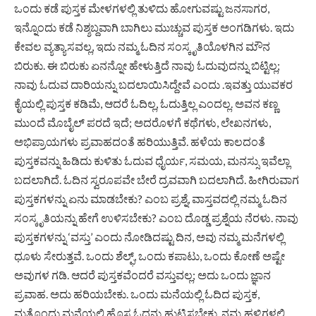
ಒಂದು ಕಡೆ ಪುಸ್ತಕ ಮೇಳಗಳಲ್ಲಿ ತುಳಿದು ಹೋಗುವಷ್ಟು ಜನಸಾಗರ,
ಇನ್ನೊಂದು ಕಡೆ ನಿಶ್ಶಬ್ದವಾಗಿ ಬಾಗಿಲು ಮುಚ್ಚುವ ಪುಸ್ತಕ ಅಂಗಡಿಗಳು. ಇದು
ಕೇವಲ ವ್ಯತ್ಯಾಸವಲ್ಲ, ಇದು ನಮ್ಮ ಓದಿನ ಸಂಸ್ಕೃತಿಯೊಳಗಿನ ಮೌನ
ಬಿರುಕು. ಈ ಬಿರುಕು ಏನನ್ನೋ ಹೇಳುತ್ತಿದೆ ನಾವು ಓದುವುದನ್ನು ಬಿಟ್ಟಿಲ್ಲ;
ನಾವು ಓದುವ ದಾರಿಯನ್ನು ಬದಲಾಯಿಸಿದ್ದೇವೆ ಎಂದು .ಇವತ್ತು ಯುವಕರ
ಕೈಯಲ್ಲಿ ಪುಸ್ತಕ ಕಡಿಮೆ, ಆದರೆ ಓದಿಲ್ಲ, ಓದುತ್ತಿಲ್ಲ ಎಂದಲ್ಲ. ಅವನ ಕಣ್ಣ
ಮುಂದೆ ಮೊಬೈಲ್ ಪರದೆ ಇದೆ; ಅದರೊಳಗೆ ಕಥೆಗಳು, ಲೇಖನಗಳು,
ಅಭಿಪ್ರಾಯಗಳು ಪ್ರವಾಹದಂತೆ ಹರಿಯುತ್ತಿವೆ. ಹಳೆಯ ಕಾಲದಂತೆ
ಪುಸ್ತಕವನ್ನು ಹಿಡಿದು ಕುಳಿತು ಓದುವ ಧೈರ್ಯ, ಸಮಯ, ಮನಸ್ಸು ಇವೆಲ್ಲಾ
ಬದಲಾಗಿದೆ. ಓದಿನ ಸ್ವರೂಪವೇ ಬೇರೆ ದ್ರವವಾಗಿ ಬದಲಾಗಿದೆ. ಹೀಗಿರುವಾಗ
ಪುಸ್ತಕಗಳನ್ನು ಏನು ಮಾಡಬೇಕು? ಎಂಬ ಪ್ರಶ್ನೆ, ವಾಸ್ತವದಲ್ಲಿ ನಮ್ಮ ಓದಿನ
ಸಂಸ್ಕೃತಿಯನ್ನು ಹೇಗೆ ಉಳಿಸಬೇಕು? ಎಂಬ ದೊಡ್ಡ ಪ್ರಶ್ನೆಯ ನೆರಳು. ನಾವು
ಪುಸ್ತಕಗಳನ್ನು ‘ವಸ್ತು’ ಎಂದು ನೋಡಿದಷ್ಟು ದಿನ, ಅವು ನಮ್ಮ ಮನೆಗಳಲ್ಲಿ
ಧೂಳು ಸೇರುತ್ತವೆ. ಒಂದು ಶೆಲ್ಫ್, ಒಂದು ಕಪಾಟು, ಒಂದು ಕೋಣೆ ಅಷ್ಟೇ
ಅವುಗಳ ಗಡಿ. ಆದರೆ ಪುಸ್ತಕವೆಂದರೆ ವಸ್ತುವಲ್ಲ; ಅದು ಒಂದು ಜ್ಞಾನ
ಪ್ರವಾಹ. ಅದು ಹರಿಯಬೇಕು. ಒಂದು ಮನೆಯಲ್ಲಿ ಓದಿದ ಪುಸ್ತಕ,
ಮತ್ತೊಂದು ಮನೆಯಲ್ಲಿ ಹೊಸ ಓದನ್ನು ಹುಟ್ಟಿಸಬೇಕು. ನಮ್ಮ ಹಳ್ಳಿಗಳಲ್ಲಿ,