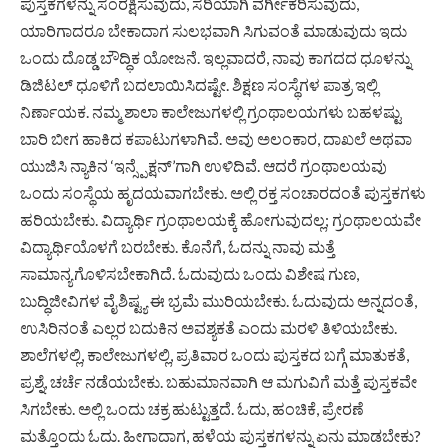
ಪುಸ್ತಕಗಳನ್ನು ಸಂರಕ್ಷಿಸುವುದು, ಸರಿಯಾಗಿ ವರ್ಗೀಕರಿಸುವುದು,
ಯಾರಿಗಾದರೂ ಬೇಕಾದಾಗ ಸುಲಭವಾಗಿ ಸಿಗುವಂತೆ ಮಾಡುವುದು ಇದು
ಒಂದು ದೊಡ್ಡ ಬೌದ್ಧಿಕ ಯೋಜನೆ. ಇಲ್ಲವಾದರೆ, ನಾವು ಕಾಗದದ ಧೂಳನ್ನು
ಡಿಜಿಟಲ್ ಧೂಳಿಗೆ ಬದಲಾಯಿಸಿದಷ್ಟೇ. ಶಿಕ್ಷಣ ಸಂಸ್ಥೆಗಳ ಪಾತ್ರ ಇಲ್ಲಿ
ನಿರ್ಣಾಯಕ. ನಮ್ಮ ಶಾಲಾ ಕಾಲೇಜುಗಳಲ್ಲಿ ಗ್ರಂಥಾಲಯಗಳು ಬಹಳಷ್ಟು
ಬಾರಿ ಬೀಗ ಹಾಕಿದ ಕಪಾಟುಗಳಾಗಿವೆ. ಅವು ಅಲಂಕಾರ, ದಾಖಲೆ ಅಥವಾ
ಯುಜಿಸಿ ನ್ಯಾಕಿನ ‘ಇನ್ಸ್ಪೆಕ್ಷನ್’ಗಾಗಿ ಉಳಿದಿವೆ. ಆದರೆ ಗ್ರಂಥಾಲಯವು
ಒಂದು ಸಂಸ್ಥೆಯ ಹೃದಯವಾಗಬೇಕು. ಅಲ್ಲಿ ರಕ್ತ ಸಂಚಾರದಂತೆ ಪುಸ್ತಕಗಳು
ಹರಿಯಬೇಕು. ವಿದ್ಯಾರ್ಥಿ ಗ್ರಂಥಾಲಯಕ್ಕೆ ಹೋಗುವುದಲ್ಲ; ಗ್ರಂಥಾಲಯವೇ
ವಿದ್ಯಾರ್ಥಿಯೊಳಗೆ ಬರಬೇಕು. ಕೊನೆಗೆ, ಓದನ್ನು ನಾವು ಮತ್ತೆ
ಸಾಮಾನ್ಯಗೊಳಿಸಬೇಕಾಗಿದೆ. ಓದುವುದು ಒಂದು ವಿಶೇಷ ಗುಣ,
ಬುದ್ಧಿಜೀವಿಗಳ ವೈಶಿಷ್ಟ್ಯ ಈ ಭ್ರಮೆ ಮುರಿಯಬೇಕು. ಓದುವುದು ಅನ್ನದಂತೆ,
ಉಸಿರಿನಂತೆ ಎಲ್ಲರ ಬದುಕಿನ ಅವಶ್ಯಕತೆ ಎಂದು ಮರಳಿ ತಿಳಿಯಬೇಕು.
ಶಾಲೆಗಳಲ್ಲಿ, ಕಾಲೇಜುಗಳಲ್ಲಿ, ಪ್ರತಿವಾರ ಒಂದು ಪುಸ್ತಕದ ಬಗ್ಗೆ ಮಾತುಕತೆ,
ಪ್ರಶ್ನೆ, ಚರ್ಚೆ ನಡೆಯಬೇಕು. ಬಹುಮಾನವಾಗಿ ಆ ಮಗುವಿಗೆ ಮತ್ತೆ ಪುಸ್ತಕವೇ
ಸಿಗಬೇಕು. ಅಲ್ಲಿ ಒಂದು ಚಕ್ರ ಹುಟ್ಟುತ್ತದೆ. ಓದು, ಹಂಚಿಕೆ, ಪ್ರೇರಣೆ
ಮತ್ತೊಂದು ಓದು. ಹೀಗಾದಾಗ, ಹಳೆಯ ಪುಸ್ತಕಗಳನ್ನು ಏನು ಮಾಡಬೇಕು?