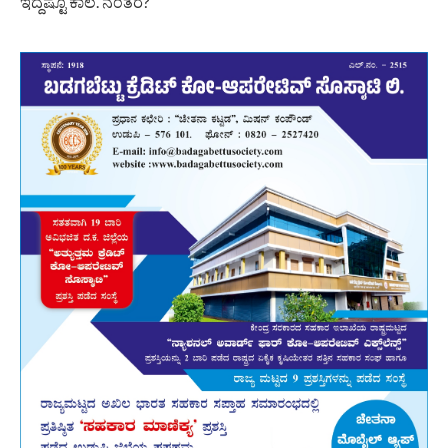
ಇದ್ದಷ್ಟೂ ಕಾಲ. ನಂತರ?