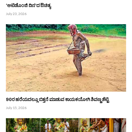
ತುಳುವೆರೆ ಕುಲಾಚಾರ ಪದ್ಧತಿ : ಪೂರ್ವಜರು, ಕುಲದೇವತೆ ಮತ್ತು
ಮಾತೃಮೂಲದ ಆರಾಧನೆ
August 3, 2026