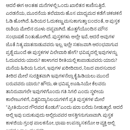
ಆದರೆ ಈಗ ಅಂತಹ ಮನೆಗಳಲ್ಲಿ ಒಂದು ಖಾಲಿತನ ಕಾಣಿಸುತ್ತಿದೆ.
ಎರಡನೆಯ, ಮೂರನೆಯ ತಲೆಮಾರು ಹೊಸ ಮಾಧ್ಯಮದ ಕಡೆಗೆ ಚಕಚಕನೆ
ಓಡಿ ಹೋಗಿದೆ. ಹಿರಿಯರ ಓದುಕಣ್ಣು ಮಸುಕಾಗುತ್ತಾ ಬಂದಂತೆ, ಆ ಪುಸ್ತಕ
ರಾಶಿಯ ಮೇಲಿನ ದೂಳು ದಪ್ಪವಾಗಿದೆ. ಹೊತ್ತಗೆಯೊಂದಿನ ಮೌನ
ಸಂಭಾಷಣೆ ನಿಂತುಹೋಗಿದೆ. ಪುಸ್ತಕಗಳು ಅಲ್ಲೇ ಇವೆ, ಆದರೆ ಅವುಗಳ
ಜೊತೆ ನಿತ್ಯ ಮಾತನಾಡುವವರು ಇಲ್ಲ. ಇಲ್ಲೇ ಸಹಜವಾಗಿ ಆರಂಭವಾಗುವ
ಪ್ರಶ್ನೆ ಮುಂದೆ ಈ ಪುಸ್ತಕಗಳ ವಿಲೇವಾರಿ ಹೇಗೆ? ಭವಿಷ್ಯದಲ್ಲಿ ಇವುಗಳನ್ನು
ಓದುವವರು ಯಾರು? ಹಾಳಾಗದ ರೀತಿಯಲ್ಲಿ ಕಾಪಾಡುವವರು ಯಾರು?
ಮನೆಯ ಹಿರಿಯ ಓದುಗ, ಇವುಗಳ ಖರೀದಿದಾರ, ನಿಜದ ವಾರಸುದಾರ
ತೀರಿದ ಮೇಲೆ ಸುರಕ್ಷಿತವಾಗಿ ಇವುಗಳನೆಲ್ಲಾ ಕೈ ಹಿಡಿಯಲು ಮುಂದೆ
ಬರುವವರು ಯಾರು? ಹೌದು, ಈ ಭವಿಷ್ಯ ಊಹಿಸಿಯೇ ಕೆಲವರು
ತಾನಿರುವಾಗಲೇ ಇವುಗಳಿಗೊಂದು ಗತಿ ಸಿಗಲಿ ಎಂದು ಸ್ಥಳೀಯ
ಕಾಲೇಜುಗಳಿಗೆ, ವಿಶ್ವವಿದ್ಯಾನಿಲಯಗಳಿಗೆ ಪ್ರತಿ ಪುಸ್ತಕಗಳ ಮೇಲೆ
“ಪ್ರೀತಿಯಿಂದ ಗೌರವದ ಕೊಡುಗೆ”ಎಂದು ಷರಾ ಬರೆದು ನೀಡುತ್ತಾರೆ. ಆದರೆ
ಅಲ್ಲಿ ಇವು ಬದುಕುವುದು ಅಲ್ಲಿರುವವರ ಆಸಕ್ತಿಗನುಗುಣವಾಗಿ. ಪುಸ್ತಕ
ಕಾಳಜಿಯ ಗ್ರಂಥ ಪಾಲಕನೋ, ಭಾಷಾ ಉಪನ್ಯಾಸಕನೋ ಆ ವ್ಯಕ್ತಿ ಅಲ್ಲಿ