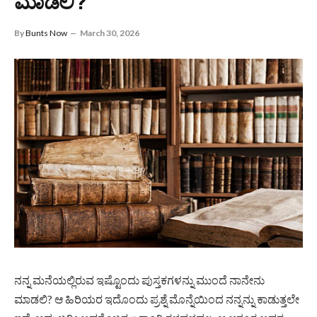
ಮಾಡಲಿ?
By
Bunts Now
March 30, 2026
ನನ್ನ ಮನೆಯಲ್ಲಿರುವ ಇಷ್ಟೊಂದು ಪುಸ್ತಕಗಳನ್ನು ಮುಂದೆ ನಾನೇನು
ಮಾಡಲಿ? ಆ ಹಿರಿಯರ ಇದೊಂದು ಪ್ರಶ್ನೆ ಮೊನ್ನೆಯಿಂದ ನನ್ನನ್ನು ಕಾಡುತ್ತಲೇ