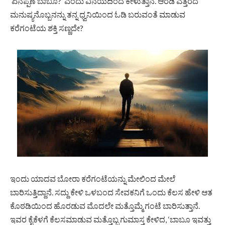
‘ಏನಪ್ಪಣೆ ಬಾಬೂ?’ ಎಂದು ವಿನಯದಿಂದ ಕೇಳುತ್ತಾನೆ. ಆರಡಿ ಎತ್ತರದ
ಮನುಷ್ಯ­ನೊಬ್ಬನನ್ನು ತನ್ನ ಧ್ವನಿಯಿಂದ ಓಡಿ ಬರುವಂತೆ ಮಾಡುವ
ಕರೆಗಂಟೆಯ ಶಕ್ತಿ ಸಣ್ಣದೇ?
ಇಂದು ಯಾದವ ಬೋರಾ ಕರೆ­ಗಂಟೆಯನ್ನು ಮೇಲಿಂದ ಮೇಲೆ
ಬಾರಿಸುತ್ತಿದ್ದಾನೆ. ಸದ್ದು ಕೇಳಿ ಒಳಬಂದ ಸೇವಕನಿಗೆ ಒಂದು ಕೆಲಸ ಹೇಳಿ ಆತ
ಕೊಠಡಿಯಿಂದ ಹೊರಡುವ ಮೊದಲೇ ಮತ್ತೊಮ್ಮೆ ಗಂಟೆ ಬಾರಿಸುತ್ತಾನೆ.
ಇವರ ಕೈಕೆಳಗೆ ಕೆಲಸಮಾಡುವ ಮತ್ತೊಬ್ಬ ಗುಮಾಸ್ತ ಕೇಳಿದ, ‘ಬಾಬೂ ಇವತ್ತು