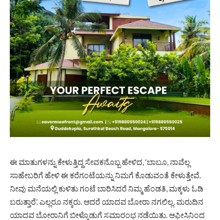
ಈ ಮಾತು­ಗಳನ್ನು ಕೇಳುತ್ತಿದ್ದ ಸೇವಕನೊಬ್ಬ ಹೇಳಿದ, ‘ಬಾಬೂ, ನಾವೆಲ್ಲ
ಸಾಹೇಬ­ರಿಗೆ ಹೇಳಿ ಈ ಕರೆಗಂಟೆಯನ್ನು ನಿಮಗೆ ಕೊಡುವಂತೆ ಕೇಳುತ್ತೇವೆ.
ನೀವು ಮನೆಯಲ್ಲಿ ಕುಳಿತು ಗಂಟೆ ಬಾರಿಸಿದರೆ ನಿಮ್ಮ ಹೆಂಡತಿ, ಮಕ್ಕಳು ಓಡಿ
ಬರುತ್ತಾರೆ’. ಎಲ್ಲರೂ ನಕ್ಕರು. ಆದರೆ ಯಾದವ ಬೋರಾ ನಗಲಿಲ್ಲ. ಮರುದಿನ
ಯಾದವ ಬೋರಾನಿಗೆ ಬೀಳ್ಕೊಡುಗೆ ಸಮಾರಂಭ ನಡೆಯಿತು. ಆಫೀಸಿನಿಂದ