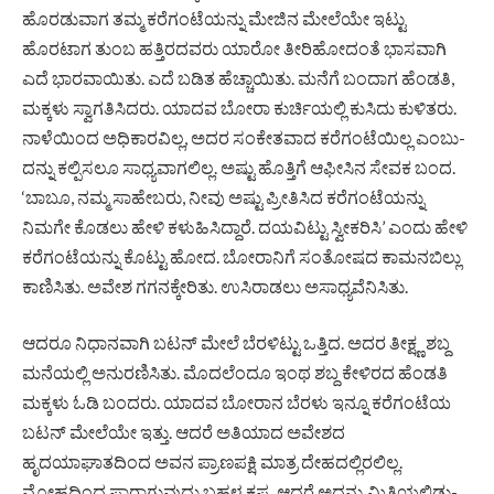
ಹೊರಡುವಾಗ ತಮ್ಮ ಕರೆಗಂಟೆಯನ್ನು ಮೇಜಿನ ಮೇಲೆಯೇ ಇಟ್ಟು
ಹೊರಟಾಗ ತುಂಬ ಹತ್ತಿರದವರು ಯಾರೋ ತೀರಿ­ಹೋದಂತೆ ಭಾಸವಾಗಿ
ಎದೆ ಭಾರವಾ­ಯಿತು. ಎದೆ ಬಡಿತ ಹೆಚ್ಚಾಯಿತು. ಮನೆಗೆ ಬಂದಾಗ ಹೆಂಡತಿ,
ಮಕ್ಕಳು ಸ್ವಾಗತಿಸಿದರು. ಯಾದವ ಬೋರಾ ಕುರ್ಚಿಯಲ್ಲಿ ಕುಸಿದು ಕುಳಿತರು.
ನಾಳೆಯಿಂದ ಅಧಿಕಾರವಿಲ್ಲ, ಅದರ ಸಂಕೇತವಾದ ಕರೆಗಂಟೆಯಿಲ್ಲ ಎಂಬು­
ದನ್ನು ಕಲ್ಪಿಸಲೂ ಸಾಧ್ಯವಾಗಲಿಲ್ಲ. ಅಷ್ಟು ಹೊತ್ತಿಗೆ ಆಫೀಸಿನ ಸೇವಕ ಬಂದ.
‘ಬಾಬೂ, ನಮ್ಮ ಸಾಹೇಬರು, ನೀವು ಅಷ್ಟು ಪ್ರೀತಿಸಿದ ಕರೆಗಂಟೆಯನ್ನು
ನಿಮಗೇ ಕೊಡಲು ಹೇಳಿ ಕಳುಹಿಸಿದ್ದಾರೆ. ದಯವಿಟ್ಟು ಸ್ವೀಕರಿಸಿ’ ಎಂದು ಹೇಳಿ
ಕರೆಗಂಟೆಯನ್ನು ಕೊಟ್ಟು ಹೋದ. ಬೋರಾನಿಗೆ ಸಂತೋಷದ ಕಾಮನ­ಬಿಲ್ಲು
ಕಾಣಿಸಿತು. ಅವೇಶ ಗಗನ­ಕ್ಕೇರಿತು. ಉಸಿರಾಡಲು ಅಸಾಧ್ಯ­ವೆನಿಸಿತು.
ಆದರೂ ನಿಧಾನವಾಗಿ ಬಟನ್ ಮೇಲೆ ಬೆರಳಿಟ್ಟು ಒತ್ತಿದ. ಅದರ ತೀಕ್ಷ್ಣ ಶಬ್ದ
ಮನೆಯಲ್ಲಿ ಅನುರಣಿಸಿತು. ಮೊದಲೆಂದೂ ಇಂಥ ಶಬ್ದ ಕೇಳಿರದ ಹೆಂಡತಿ
ಮಕ್ಕಳು ಓಡಿ ಬಂದರು. ಯಾದವ ಬೋರಾನ ಬೆರಳು ಇನ್ನೂ ಕರೆಗಂಟೆಯ
ಬಟನ್ ಮೇಲೆಯೇ ಇತ್ತು. ಆದರೆ ಅತಿಯಾದ ಅವೇಶದ
ಹೃದಯಾಘಾತದಿಂದ ಅವನ ಪ್ರಾಣಪಕ್ಷಿ ಮಾತ್ರ ದೇಹದಲ್ಲಿರಲಿಲ್ಲ.
ಮೋಹದಿಂದ ಪಾರಾಗುವುದು ಬಹಳ ಕಷ್ಟ. ಆದರೆ ಅದನ್ನು ಮಿತಿಯಲ್ಲಿ­ಡು­