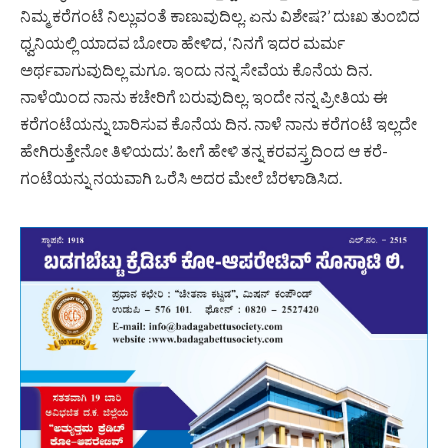
ನಿಮ್ಮ ಕರೆಗಂಟೆ ನಿಲ್ಲುವಂತೆ ಕಾಣುವುದಿಲ್ಲ. ಏನು ವಿಶೇಷ?’ ದುಃಖ ತುಂಬಿದ
ಧ್ವನಿಯಲ್ಲಿ ಯಾದವ ಬೋರಾ ಹೇಳಿದ, ‘ನಿನಗೆ ಇದರ ಮರ್ಮ
ಅರ್ಥವಾಗುವುದಿಲ್ಲ ಮಗೂ. ಇಂದು ನನ್ನ ಸೇವೆಯ ಕೊನೆಯ ದಿನ.
ನಾಳೆಯಿಂದ ನಾನು ಕಚೇರಿಗೆ ಬರುವುದಿಲ್ಲ. ಇಂದೇ ನನ್ನ ಪ್ರೀತಿಯ ಈ
ಕರೆಗಂಟೆಯನ್ನು ಬಾರಿಸುವ ಕೊನೆಯ ದಿನ. ನಾಳೆ ನಾನು ಕರೆಗಂಟೆ ಇಲ್ಲದೇ
ಹೇಗಿರುತ್ತೇನೋ ತಿಳಿಯದು’. ಹೀಗೆ ಹೇಳಿ ತನ್ನ ಕರವಸ್ತ್ರದಿಂದ ಆ ಕರೆ­
ಗಂಟೆಯನ್ನು ನಯವಾಗಿ ಒರೆಸಿ ಅದರ ಮೇಲೆ ಬೆರಳಾಡಿಸಿದ.