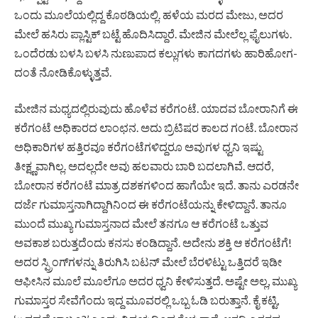
ಒಂದು ಮೂಲೆಯಲ್ಲಿದ್ದ ಕೊಠಡಿಯಲ್ಲಿ. ಹಳೆಯ ಮರದ ಮೇಜು, ಅದರ
ಮೇಲೆ ಹಸಿರು ಪ್ಲಾಸ್ಟಿಕ್ ಬಟ್ಟೆ ಹೊದಿಸಿದ್ದಾರೆ. ಮೇಜಿನ ಮೇಲೆಲ್ಲ ಫೈಲುಗಳು.
ಒಂದೆರಡು ಬಳಸಿ ಬಳಸಿ ನುಣುಪಾದ ಕಲ್ಲುಗಳು ಕಾಗದಗಳು ಹಾರಿ­ಹೋಗ­
ದಂತೆ ನೋಡಿಕೊಳ್ಳುತ್ತವೆ.
ಮೇಜಿನ ಮಧ್ಯದಲ್ಲಿರುವುದು ಹೊಳೆವ ಕರೆಗಂಟೆ. ಯಾದವ ಬೋರಾನಿಗೆ ಈ
ಕರೆಗಂಟೆ ಅಧಿಕಾರದ ಲಾಂಛನ. ಅದು ಬ್ರಿಟಿಷರ ಕಾಲದ ಗಂಟೆ. ಬೋರಾನ
ಅಧಿಕಾರಿಗಳ ಹತ್ತಿರವೂ ಕರೆಗಂಟೆ­ಗಳಿದ್ದರೂ ಅವುಗಳ ಧ್ವನಿ ಇಷ್ಟು
ತೀಕ್ಷ್ಣವಾಗಿಲ್ಲ. ಅದಲ್ಲದೇ ಅವು ಹಲ­ವಾರು ಬಾರಿ ಬದಲಾಗಿವೆ. ಆದರೆ,
ಬೋರಾನ ಕರೆಗಂಟೆ ಮಾತ್ರ ದಶಕ­ಗಳಿಂದ ಹಾಗೆಯೇ ಇದೆ. ತಾನು ಎರಡನೇ
ದರ್ಜೆ ಗುಮಾಸ್ತನಾಗಿ­ದ್ದಾಗಿ­ನಿಂದ ಈ ಕರೆಗಂಟೆಯನ್ನು ಕೇಳಿದ್ದಾನೆ. ತಾನೂ
ಮುಂದೆ ಮುಖ್ಯ ಗುಮಾಸ್ತ­ನಾದ ಮೇಲೆ ತನಗೂ ಆ ಕರೆಗಂಟೆ ಒತ್ತುವ
ಅವಕಾಶ ಬರುತ್ತದೆಂದು ಕನಸು ಕಂಡಿದ್ದಾನೆ. ಅದೇನು ಶಕ್ತಿ ಆ ಕರೆಗಂಟೆಗೆ!
ಅದರ ಸ್ಪ್ರಿಂಗ್‌ಗಳನ್ನು ತಿರುಗಿಸಿ ಬಟನ್ ಮೇಲೆ ಬೆರಳಿಟ್ಟು ಒತ್ತಿದರೆ ಇಡೀ
ಆಫೀಸಿನ ಮೂಲೆ ಮೂಲೆಗೂ ಅದರ ಧ್ವನಿ ಕೇಳಿಸುತ್ತದೆ. ಅಷ್ಟೇ ಅಲ್ಲ, ಮುಖ್ಯ
ಗುಮಾಸ್ತರ ಸೇವೆಗೆಂದು ಇದ್ದ ಮೂವರಲ್ಲಿ ಒಬ್ಬ ಓಡಿ ಬರುತ್ತಾನೆ. ಕೈ ಕಟ್ಟಿ,