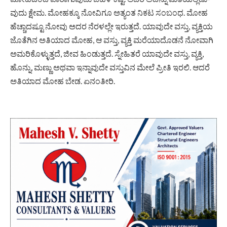
ವುದು ಕ್ಷೇಮ. ಮೋಹಕ್ಕೂ ನೋವಿಗೂ ಅತ್ಯಂತ ನಿಕಟ ಸಂಬಂಧ. ಮೋಹ
ಹೆಚ್ಚಾದಷ್ಟೂ ನೋವು ಅದರ ನೆರಳಲ್ಲೇ ಇರುತ್ತದೆ. ಯಾವುದೇ ವಸ್ತು, ವ್ಯಕ್ತಿಯ
ಜೊತೆಗಿನ ಅತಿಯಾದ ಮೋಹ, ಆ ವಸ್ತು, ವ್ಯಕ್ತಿ ಮರೆಯಾ­ದೊಡನೆ ನೋವಾಗಿ
ಅಮರಿಕೊಳ್ಳು­ತ್ತದೆ, ಜೀವ ಹಿಂಡುತ್ತದೆ. ಸ್ನೇಹಿತರೆ ಯಾವುದೇ ವಸ್ತು, ವ್ಯಕ್ತಿ,
ಹೊನ್ನು, ಮಣ್ಣು ಅಥವಾ ಇನ್ನಾವುದೇ ವಸ್ತುವಿನ ಮೇಲೆ ಪ್ರೀತಿ ಇರಲಿ. ಆದರೆ
ಅತಿಯಾದ ಮೋಹ ಬೇಡ. ಏನಂತೀರಿ.