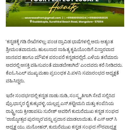
‘ಕನ್ನಡಕ್ಕೆ ಗಡಿ ರೇಖೆಗಳಿಲ್ಲ; ಪಂಚ ದ್ರಾವಿಡ ಭಾಷೆಗಳಲ್ಲಿ ಅದು ಅತ್ಯಂತ
ಶ್ರೀಮಂತವಾದುದು. ಹುಲುಸಾದ ಸಾಹಿತ್ಯ ಕೃಷಿಯೊಂದಿಗೆ ವಿಸ್ತಾರವಾದ
ಜಾನಪದ ಹಾಗೂ ಮೌಖಿಕ ಪರಂಪರೆ ಕನ್ನಡದಲ್ಲಿದೆ. ಎಳೆಯ ತಲೆಮಾರು
ಅದರಲ್ಲಿ ಆಸಕ್ತಿ ವಹಿಸುವಂತೆ ಮಾಡಬೇಕಾಗಿದೆ’ ಎಂದವರು ಕರೆ ನೀಡಿದರು.
ಕೆಐಓಸಿಎಲ್ ಮುಖ್ಯ ಮಹಾ ಪ್ರಬಂಧಕ ಪಿ.ಪಳನಿ ಸಮಾರಂಭದ ಅಧ್ಯಕ್ಷತೆ
ವಹಿಸಿದ್ದರು.
ಇದೇ ಸಂದರ್ಭದಲ್ಲಿ ಕನ್ನಡ ನಾಡು ನುಡಿ, ಸಂಸ್ಕೃತಿಗಾಗಿ ಸೇವೆ ಸಲ್ಲಿಸಿದ
ಪ್ರೊ.ಭಾಸ್ಕರ ರೈ ಕುಕ್ಕುವಳ್ಳಿ, ಯಲ್ಲಪ್ಪ ಎಸ್.ಕಟ್ಟೀಮನಿ ಮತ್ತು ಕಂಪೆನಿಯ
ರಾಷ್ಟ್ರೀಯ ಕ್ರೀಡಾಪಟು ಸುರೇಶ್ ಅವರಿಗೆ ಕುದುರೆಮುಖ ಕನ್ನಡ ಸಂಘದ
‘ರಾಜ್ಯೋತ್ಸವ ಪುರಸ್ಕಾರ’ವನ್ನು ಪ್ರದಾನ ಮಾಡಲಾಯಿತು. ಕೆ ಎಸ್ ಆರ್ ಸಿ
ಅಧ್ಯಕ್ಷ ಯು. ಮನೋಹರ್, ಕುದುರೆಮುಖ ಕನ್ನಡ ಸಂಘದ ಗೌರವಾಧ್ಯಕ್ಷ