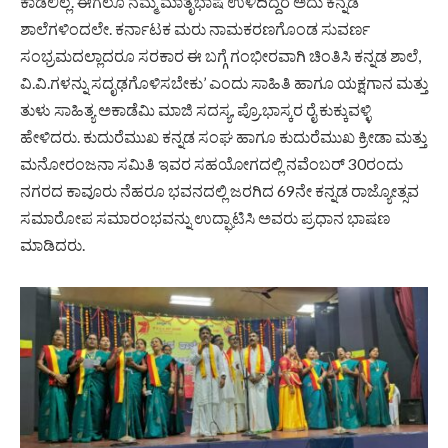
ಕಾಡಲಿಲ್ಲ. ಈಗಲೂ ನಮ್ಮ ಮಾತೃಭಾಷೆ ಉಳಿದಿದ್ದರೆ ಅದು ಕನ್ನಡ
ಶಾಲೆಗಳಿಂದಲೇ. ಕರ್ನಾಟಕ ಮರು ನಾಮಕರಣಗೊಂಡ ಸುವರ್ಣ
ಸಂಭ್ರಮದಲ್ಲಾದರೂ ಸರಕಾರ ಈ ಬಗ್ಗೆ ಗಂಭೀರವಾಗಿ ಚಿಂತಿಸಿ ಕನ್ನಡ ಶಾಲೆ,
ವಿ.ವಿ.ಗಳನ್ನು ಸದೃಢಗೊಳಿಸಬೇಕು’ ಎಂದು ಸಾಹಿತಿ ಹಾಗೂ ಯಕ್ಷಗಾನ ಮತ್ತು
ತುಳು ಸಾಹಿತ್ಯ ಅಕಾಡೆಮಿ ಮಾಜಿ ಸದಸ್ಯ, ಪ್ರೊ.ಭಾಸ್ಕರ ರೈ ಕುಕ್ಕುವಳ್ಳಿ
ಹೇಳಿದರು. ಕುದುರೆಮುಖ ಕನ್ನಡ ಸಂಘ ಹಾಗೂ ಕುದುರೆಮುಖ ಕ್ರೀಡಾ ಮತ್ತು
ಮನೋರಂಜನಾ ಸಮಿತಿ ಇವರ ಸಹಯೋಗದಲ್ಲಿ ನವೆಂಬರ್ 30ರಂದು
ನಗರದ ಕಾವೂರು ನೆಹರೂ ಭವನದಲ್ಲಿ ಜರಗಿದ 69ನೇ ಕನ್ನಡ ರಾಜ್ಯೋತ್ಸವ
ಸಮಾರೋಪ ಸಮಾರಂಭವನ್ನು ಉದ್ಘಾಟಿಸಿ ಅವರು ಪ್ರಧಾನ ಭಾಷಣ
ಮಾಡಿದರು.