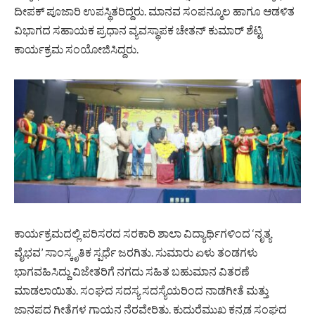
ದೀಪಕ್ ಪೂಜಾರಿ ಉಪಸ್ಥಿತರಿದ್ದರು. ಮಾನವ ಸಂಪನ್ಮೂಲ ಹಾಗೂ ಆಡಳಿತ
ವಿಭಾಗದ ಸಹಾಯಕ ಪ್ರಧಾನ ವ್ಯವಸ್ಥಾಪಕ ಚೇತನ್ ಕುಮಾರ್ ಶೆಟ್ಟಿ
ಕಾರ್ಯಕ್ರಮ ಸಂಯೋಜಿಸಿದ್ದರು.
ಕಾರ್ಯಕ್ರಮದಲ್ಲಿ ಪರಿಸರದ ಸರಕಾರಿ ಶಾಲಾ ವಿದ್ಯಾರ್ಥಿಗಳಿಂದ ‘ನೃತ್ಯ
ವೈಭವ’ ಸಾಂಸ್ಕೃತಿಕ ಸ್ಪರ್ಧೆ ಜರಗಿತು. ಸುಮಾರು ಏಳು ತಂಡಗಳು
ಭಾಗವಹಿಸಿದ್ದು ವಿಜೇತರಿಗೆ ನಗದು ಸಹಿತ ಬಹುಮಾನ ವಿತರಣೆ
ಮಾಡಲಾಯಿತು‌. ಸಂಘದ ಸದಸ್ಯ ಸದಸ್ಯೆಯರಿಂದ ನಾಡಗೀತೆ ಮತ್ತು
ಜಾನಪದ ಗೀತೆಗಳ ಗಾಯನ ನೆರವೇರಿತು. ಕುದುರೆಮುಖ ಕನ್ನಡ ಸಂಘದ