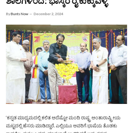
ಶಾಲೆಗಳಿಂದ: ಭಾಸ್ಕರ ರೈ ಕುಕ್ಕುವಳ್ಳಿ
By
Bunts Now
December 2, 2024
‘ಕನ್ನಡ ಮಾಧ್ಯಮದಲ್ಲಿ ಕಲಿತ ಅದೆಷ್ಟೋ ಮಂದಿ ರಾಷ್ಟ್ರ ಅಂತಾರಾಷ್ಟ್ರೀಯ
ಮಟ್ಟದಲ್ಲಿ ಹೆಸರು ಮಾಡಿದ್ದಾರೆ. ಎಲ್ಲಿಯೂ ಅವರಿಗೆ ಭಾಷೆಯ ತೊಡಕು