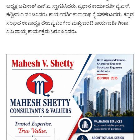
ಅಧ್ಯಕ್ಷ ಅವಿನಾಶ್ ಎನ್.ಎ. ಸ್ವಾಗತಿಸಿದರು. ಪ್ರಧಾನ ಕಾರ್ಯದರ್ಶಿ ವೈ.ಎಸ್‌.
ಕಟ್ಟೀಮನಿ ವಂದಿಸಿದರು. ಕಾರ್ಯದರ್ಶಿ ತಾರಾನಾಥ ರೈ ಸಹಕರಿಸಿದರು‌‌. ಕನ್ನಡ
ಸಂಘದ ಉಪಾಧ್ಯಕ್ಷ ದೇಜಪ್ಪ ಬಂಗೇರ ಮತ್ತು ಜಂಟಿ ಕಾರ್ಯದರ್ಶಿ ಗೀತಾ
ಸಿ.ವಿ ನಾಯ್ಕ ಕಾರ್ಯಕ್ರಮ ನಿರೂಪಿಸಿದರು.