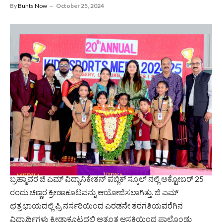
By
Bunts Now
October 25, 2024
ಬ್ರಹ್ಮಾವರ ಜಿ ಎಮ್ ವಿದ್ಯಾನಿಕೇತನ್ ಪಬ್ಲಿಕ್ ಸ್ಕೂಲ್ ನಲ್ಲಿ ಅಕ್ಟೋಬರ್ 25
ರಂದು ಚಿಣ್ಣರ ಕ್ರೀಡಾಕೂಟವನ್ನು ಆಯೋಜಿಸಲಾಗಿತ್ತು. ಜಿ ಎಮ್
ಛತ್ರಛಾಯದಲ್ಲಿ ಪ್ರಿ ನರ್ಸರಿಯಿಂದ ಎರಡನೇ ತರಗತಿಯವರೆಗಿನ
ವಿದ್ಯಾರ್ಥಿಗಳು ಕ್ರೀಡಾಕೂಟದಲ್ಲಿ ಅತ್ಯಂತ ಆಸಕ್ತಿಯಿಂದ ಪಾಲ್ಗೊಂಡು