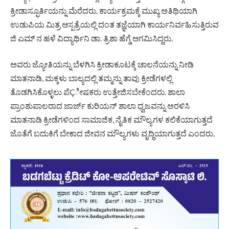
ಕ್ರೀಡಾಸ್ಫೂರ್ತಿಯನ್ನು ಮೆರೆದರು. ಕಾರ್ಯಕ್ರಮಕ್ಕೆ ಮುಖ್ಯ ಅತಿಥಿಯಾಗಿ
ಉಡುಪಿಯ ಮಿತ್ರ ಆಸ್ಪತ್ರೆಯಲ್ಲಿ ದಂತ ತಜ್ಞೆಯಾಗಿ ಕಾರ್ಯನಿರ್ವಹಿಸುತ್ತಿರುವ
ಜಿ ಎಮ್ ನ ಹಳೆ ವಿದ್ಯಾರ್ಥಿನಿ ಡಾ. ತ್ರಿಶಾ ಹೆಗ್ಡೆ ಆಗಮಿಸಿದ್ದರು.
ಅವರು ಜ್ಯೋತಿಯನ್ನು ಬೆಳಗಿಸಿ ಕ್ರೀಡಾಕೂಟಕ್ಕೆ ಚಾಲನೆಯನ್ನು ನೀಡಿ
ಮಾತನಾಡಿ, ಮಕ್ಕಳು ಬಾಲ್ಯದಲ್ಲಿ ತಮ್ಮನ್ನು ತಾವು ಕ್ರೀಡೆಗಳಲ್ಲಿ
ತೊಡಗಿಸಿಕೊಳ್ಳಲು ಪೆÇೀಷಕರು ಉತ್ತೇಜಿಸಬೇಕೆಂದರು. ಶಾಲಾ
ಪ್ರಾಂಶುಪಾಲರಾದ ಜಾರ್ಜ್ ಕುರಿಯನ್ ಶಾಲಾ ಧ್ವಜವನ್ನು ಅರಳಿಸಿ
ಮಾತನಾಡಿ ಕ್ರೀಡೆಗಳಿಂದ ಸಾಮಾಜಿಕ, ನೈತಿಕ ಮೌಲ್ಯಗಳ ಕಲಿಕೆಯಾಗುತ್ತದೆ
ಜೊತೆಗೆ ಬದುಕಿಗೆ ಬೇಕಾದ ಜೀವನ ಮೌಲ್ಯಗಳು ವೃದ್ಧಿಯಾಗುತ್ತದೆ ಎಂದರು.