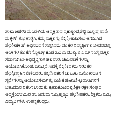
ಶಾಲಾ ಆಡಳಿತ ಮಂಡಳಿಯ ಅಧ್ಯಕ್ಷರಾದ ಪ್ರಕಾಶ್ಚಂದ್ರ ಶೆಟ್ಟಿ ಎಲ್ಲಾ ಪುಟಾಣಿ
ಮಕ್ಕಳಿಗೆ ಶುಭಹಾರೈಸಿ, ತಮ್ಮ ಮಕ್ಕಳನ್ನು ಪೆÇ್ರೀತ್ಸಾಹಿಸಲು ಆಗಮಿಸಿದ
ಪೆÇೀಷಕರಿಗೆ ಅಭಿನಂದನೆ ಸಲ್ಲಿಸಿದರು. ನಂತರ ವಿದ್ಯಾರ್ಥಿಗಳ ಜೀವನದಲ್ಲಿ
ಅಂಕಗಳ ಜೊತೆಗೆ ಸ್ಪೋರ್ಟ್ಸ್ ಕೂಡ ತುಂಬಾ ಮುಖ್ಯ. ಜಿ ಎಮ್ ಸಂಸ್ಥೆ ಮಕ್ಕಳ
ಸರ್ವಾಂಗೀಣ ಅಭಿವೃದ್ಧಿಗಾಗಿ ಹಲವಾರು ಚಟುವಟಿಕೆಗಳನ್ನು
ಆಯೋಜಿಸಿಕೊಂಡು ಬರುತ್ತಿದೆ, ಇದಕ್ಕೆ ಪೆÇೀಷಕರು ನಿರಂತರ
ಪೆÇ್ರೀತ್ಸಾಹಿಸಬೇಕೆಂದರು. ಪೆÇೀಷಕರಿಗೆ ಚುಟುಕು ಮನೋರಂಜನ
ಸ್ಪರ್ಧೆಗಳನ್ನು ಆಯೋಜಿಸಲಾಗಿತ್ತು. ವಿಜೇತ ಪುಟಾಣಿ ಕ್ರೀಡಾಳುಗಳಿಗೆ
ಬಹುಮಾನ ವಿತರಿಸಲಾಯಿತು. ಕ್ರೀಡಾಕೂಟದಲ್ಲಿ ಶಿಕ್ಷಕ ರಕ್ಷಕ ಸಂಘದ
ಅಧ್ಯಕ್ಷೆಯಾಗಿರುವ ಡಾ. ಅನುಷಾ ಸುಬ್ರಹ್ಮಣ್ಯಂ, ಪೆÇೀಷಕರು, ಶಿಕ್ಷಕರು ಮತ್ತು
ವಿದ್ಯಾರ್ಥಿಗಳು ಉಪಸ್ಥಿತರಿದ್ದರು.