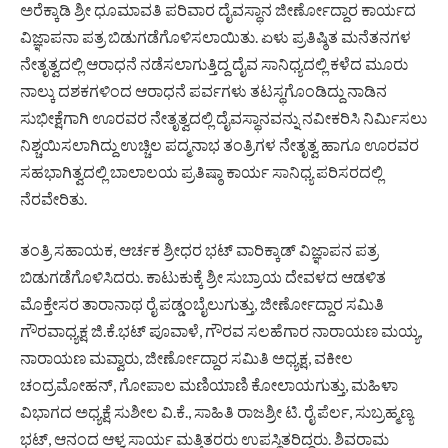
ಅರೆಕ್ಕಾಡಿ ಶ್ರೀ ಧೂಮಾವತಿ ಪರಿವಾರ ದೈವಸ್ಥಾನ ಜೀರ್ಣೋದ್ದಾರ ಕಾರ್ಯದ
ವಿಜ್ಞಾಪನಾ ಪತ್ರ ಬಿಡುಗಡೆಗೊಳಿಸಲಾಯಿತು. ಏಳು ಪ್ರತಿಷ್ಠಿತ ಮನೆತನಗಳ
ನೇತೃತ್ವದಲ್ಲಿ ಆರಾಧನೆ ನಡೆಸಲಾಗುತ್ತಿದ್ದ ದೈವ ಸಾನಿಧ್ಯದಲ್ಲಿ ಕಳೆದ ಮೂರು
ನಾಲ್ಕು ದಶಕಗಳಿಂದ ಆರಾಧನೆ ಪರ್ವಗಳು ತಟಸ್ಥಗೊಂಡಿದ್ದು ನಾಡಿನ
ಸುಭೀಕ್ಷೆಗಾಗಿ ಊರವರ ನೇತೃತ್ವದಲ್ಲಿ ದೈವಸ್ಥಾನವನ್ನು ನವೀಕರಿಸಿ ನಿರ್ಮಿಸಲು
ನಿಶ್ಚಯಿಸಲಾಗಿದ್ದು ಉಚ್ಚಿಲ ಪದ್ಮನಾಭ ತಂತ್ರಿಗಳ ನೇತೃತ್ವ ಹಾಗೂ ಊರವರ
ಸಹಭಾಗಿತ್ವದಲ್ಲಿ ಬಾಲಾಲಯ ಪ್ರತಿಷ್ಠಾ ಕಾರ್ಯ ಸಾನಿಧ್ಯ ಪರಿಸರದಲ್ಲಿ
ನೆರವೇರಿತು.
ತಂತ್ರಿ ಸಹಾಯಕ, ಆರ್ಚಕ ಶ್ರೀಧರ ಭಟ್ ವಾರಿಕ್ಕಾಡ್ ವಿಜ್ಞಾಪನ ಪತ್ರ
ಬಿಡುಗಡೆಗೊಳಿಸಿದರು. ಕಾಟುಕುಕ್ಕೆ ಶ್ರೀ ಸುಬ್ರಾಯ ದೇವಳದ ಆಡಳಿತ
ಮೊಕ್ತೇಸರ ತಾರಾನಾಥ ರೈ ಪಡ್ಡಂಬೈಲುಗುತ್ತು, ಜೀರ್ಣೋದ್ದಾರ ಸಮಿತಿ
ಗೌರವಾಧ್ಯಕ್ಷ ಜಿ.ಕೆ.ಭಟ್ ಪೂವಾಳೆ, ಗೌರವ ಸಲಹೆಗಾರ ನಾರಾಯಣ ಮಯ್ಯ,
ನಾರಾಯಣ ಮವ್ವಾರು, ಜೀರ್ಣೋದ್ದಾರ ಸಮಿತಿ ಅಧ್ಯಕ್ಷ, ವಕೀಲ
ಚಂದ್ರಮೋಹನ್, ಗೋಪಾಲ ಮಣಿಯಾಣಿ ಕೋಲಾಯಗುತ್ತು, ಮಹಿಳಾ
ವಿಭಾಗದ ಅಧ್ಯಕ್ಷೆ ಸುಶೀಲ ವಿ.ಕೆ., ಸಾಹಿತಿ ರಾಜಶ್ರೀ ಟಿ. ರೈ ಪೆರ್ಲ, ಸುಬ್ರಹ್ಮಣ್ಯ
ಭಟ್, ಆನಂದ ಆಳ್ವ ಸಾರ್ಯ ಮತ್ತಿತರರು ಉಪಸ್ಥಿತರಿದ್ದರು. ಶಿವರಾಮ