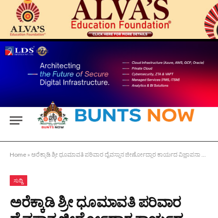
Home
»
ಅರೆಕ್ಕಾಡಿ ಶ್ರೀ ಧೂಮಾವತಿ ಪರಿವಾರ ದೈವಸ್ಥಾನ ಜೀರ್ಣೋದ್ದಾರ ಕಾರ್ಯದ ವಿಜ್ಞಾಪನಾ ಪತ್ರ ಬಿಡುಗಡೆ
ಸುದ್ದಿ
ಅರೆಕ್ಕಾಡಿ ಶ್ರೀ ಧೂಮಾವತಿ ಪರಿವಾರ