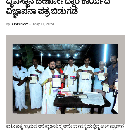
ದೈವಸ್ಥಾನ ಜೀರ್ಣೋದ್ದಾರ ಕಾರ್ಯದ
ವಿಜ್ಞಾಪನಾ ಪತ್ರ ಬಿಡುಗಡೆ
By
Bunts Now
May 11, 2024
ಕಾಟುಕುಕ್ಕೆ ಗ್ರಾಮದ ಅರೆಕ್ಕಾಡಿಯಲ್ಲಿ ಅಜೀರ್ಣಾವಸ್ಥೆಯಲ್ಲಿದ್ದ ಅತೀ ಪ್ರಾಚೀನ