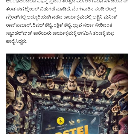
ಆರಂಭದಿಂದಲೂ ವಿಭಿನ್ನ ಪ್ರಚಾರ ತಂತ್ರದ ಮೂಲಕ ಗಮನ ಸೆಳೆದಿರುವ ಈ
ತಂಡ ಈಗ ಟ್ರೇಲರ್‌ ಬಿಡುಗಡೆ ಮಾಡಿದೆ. ಬೆಂಗಳೂರಿನ ನಂದಿ ಲಿಂಕ್ಸ್‌
ಗ್ರೌಂಡ್‌ನ‌ಲ್ಲಿ ಅದ್ಧೂರಿಯಾಗಿ ನಡೆದ ಕಾರ್ಯಕ್ರಮದಲ್ಲಿ ಅಶ್ವಿ‌ನಿ ಪುನೀತ್‌
ರಾಜ್‌ಕುಮಾರ್‌, ರಿಷಭ್‌ ಶೆಟ್ಟಿ, ರಕ್ಷಿತ್‌ ಶೆಟ್ಟಿ, ಧ್ರುವ ಸರ್ಜಾ ಸೇರಿದಂತೆ
ಸ್ಯಾಂಡಲ್‌ವುಡ್‌ ತಾರೆಯರು ಕಾರ್ಯಕ್ರಮಕ್ಕೆ ಆಗಮಿಸಿ ತಂಡಕ್ಕೆ ಶುಭ
ಹಾರೈಸಿದ್ದರು.