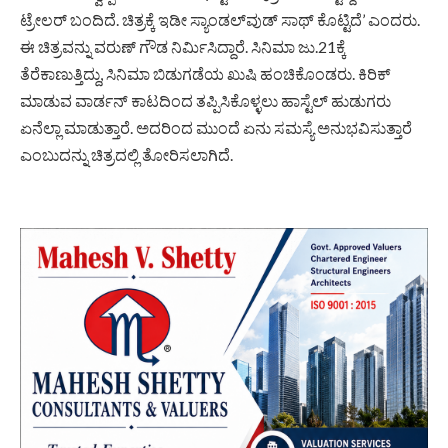
ಟ್ರೇಲರ್‌ ಬಂದಿದೆ. ಚಿತ್ರಕ್ಕೆ ಇಡೀ ಸ್ಯಾಂಡಲ್‌ವುಡ್‌ ಸಾಥ್‌ ಕೊಟ್ಟಿದೆ’ ಎಂದರು.
ಈ ಚಿತ್ರವನ್ನು ವರುಣ್‌ ಗೌಡ ನಿರ್ಮಿಸಿದ್ದಾರೆ. ಸಿನಿಮಾ ಜು.21ಕ್ಕೆ
ತೆರೆಕಾಣುತ್ತಿದ್ದು, ಸಿನಿಮಾ ಬಿಡುಗಡೆಯ ಖುಷಿ ಹಂಚಿಕೊಂಡರು. ಕಿರಿಕ್‌
ಮಾಡುವ ವಾರ್ಡನ್‌ ಕಾಟದಿಂದ ತಪ್ಪಿಸಿಕೊಳ್ಳಲು ಹಾಸ್ಟೆಲ್‌ ಹುಡುಗರು
ಏನೆಲ್ಲಾ ಮಾಡುತ್ತಾರೆ. ಅದರಿಂದ ಮುಂದೆ ಏನು ಸಮಸ್ಯೆ ಅನುಭವಿಸುತ್ತಾರೆ
ಎಂಬುದನ್ನು ಚಿತ್ರದಲ್ಲಿ ತೋರಿಸಲಾಗಿದೆ.