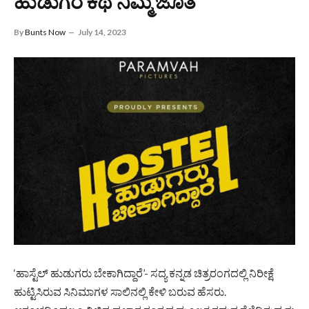
ಹುಡುಗರ ಕಥೆ ನಿಮ್ಮ ಜೊತೆ
By
Bunts Now
July 14, 2023
‘ಹಾಸ್ಟೆಲ್‌ ಹುಡುಗರು ಬೇಕಾಗಿದ್ದಾರೆ’- ಸದ್ಯ ಕನ್ನಡ ಚಿತ್ರರಂಗದಲ್ಲಿ ನಿರೀಕ್ಷೆ
ಹುಟ್ಟಿಸಿರುವ ಸಿನಿಮಾಗಳ ಸಾಲಿನಲ್ಲಿ ಕೇಳಿ ಬರುವ ಹೆಸರು.