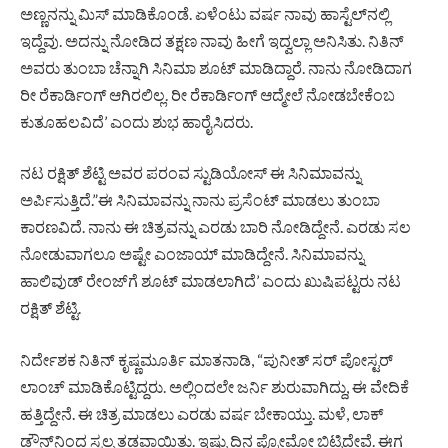
ಅಣ್ಣನನ್ನು ಮಿಸ್‌ ಮಾಡಿಕೊಂಡೆ. ಏಳೆಂಟು ವರ್ಷ ನಾವು ಹಾಸ್ಟೆಲ್‌ನಲ್ಲಿ
ಇದ್ದೆವು. ಅದನ್ನು ನೋಡಿದ ತಕ್ಷಣ ನಾವು ಹೀಗೆ ಇದ್ವಲ್ಲಾ ಅನಿಸಿತು. ನಿತಿನ್‌
ಅವರು ತುಂಬಾ ಚೆನ್ನಾಗಿ ಸಿನಿಮಾ ಶೂಟ್‌ ಮಾಡಿದ್ದಾರೆ. ನಾನು ನೋಡಿದಾಗ
ರೀ ರೆಕಾರ್ಡಿಂಗ್‌ ಆಗಿರಲಿಲ್ಲ. ರೀ ರೆಕಾರ್ಡಿಂಗ್‌ ಆದ್ಮೇಲೆ ನೋಡಬೇಕೆಂಬ
ಕುತೂಹಲವಿದೆ’ ಎಂದು ಶುಭ ಹಾರೈಸಿದರು.
ನಟ ರಕ್ಷಿತ್‌ ಶೆಟ್ಟಿ ಅವರ ಪರಂವ ಸ್ಟುಡಿಯೋಸ್‌ ಈ ಸಿನಿಮಾವನ್ನು
ಅರ್ಪಿಸುತ್ತಿದೆ.”ಈ ಸಿನಿಮಾವನ್ನು ನಾನು ಪ್ರಸೆಂಟ್‌ ಮಾಡಲು ತುಂಬಾ
ಕಾರಣವಿದೆ. ನಾನು ಈ ಚಿತ್ರವನ್ನು ಎರಡು ಬಾರಿ ನೋಡಿದ್ದೇನೆ. ಎರಡು ಸಲ
ನೋಡುವಾಗಲೂ ಅಷ್ಟೇ ಎಂಜಾಯ್‌ ಮಾಡಿದ್ದೇನೆ. ಸಿನಿಮಾವನ್ನು
ಹಾಲಿವುಡ್‌ ರೇಂಜ್‌ಗೆ ಶೂಟ್‌ ಮಾಡಲಾಗಿದೆ’ ಎಂದು ಖುಷಿಪಟ್ಟರು ನಟ
ರಕ್ಷಿತ್‌ ಶೆಟ್ಟಿ.
ನಿರ್ದೇಶಕ ನಿತಿನ್‌ ಕೃಷ್ಣಮೂರ್ತಿ ಮಾತನಾಡಿ, “ಪುನೀತ್‌ ಸರ್‌ ಪೋಸ್ಟರ್‌
ಲಾಂಚ್‌ ಮಾಡಿಕೊಟ್ಟಿದ್ದರು. ಅಲ್ಲಿಂದಲೇ ಜರ್ನಿ ಶುರುವಾಗಿದ್ದು, ಈ ವೇದಿಕೆ
ಹತ್ತಿದ್ದೇನೆ. ಈ ಚಿತ್ರ ಮಾಡಲು ಎರಡು ವರ್ಷ ಬೇಕಾಯ್ತು. ಮಳೆ, ಲಾಕ್‌
ಡೌನ್‌ನಿಂದ ಸ್ವಲ್ಪ ತಡವಾಯಿತು. ಇಷ್ಟು ದಿನ ಪ್ರೋಮೋ ಬಿಟ್ಟಿದ್ದೇವೆ. ಈಗ