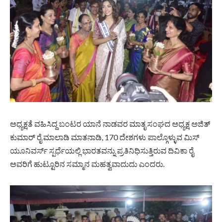
ಅಧ್ಯಕ್ಷತೆ ವಹಿಸಿದ್ದ ಬಂಟರ ಯಾನೆ ನಾಡವರ ಮಾತೃ ಸಂಘದ ಅಧ್ಯಕ್ಷ ಅಜಿತ್
ಕುಮಾರ್ ರೈ ಮಾಲಾಡಿ ಮಾತನಾಡಿ, 170 ದೇಶಗಳು ಪಾಲ್ಗೊಳ್ಳುವ ಮಿಸ್
ಯೂನಿವರ್ಸ್ ಸ್ಪರ್ಧೆಯಲ್ಲಿ ಭಾರತವನ್ನು ಪ್ರತಿನಿಧಿಸುತ್ತಿರುವ ದಿವಿಕಾ ರೈ
ಅವರಿಗೆ ಹುಟ್ಟೂರಿನ ಸಮ್ಮಾನ ಮಹತ್ವವಾದುದು ಎಂದರು.