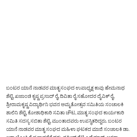
ಬಂಟರ ಯಾನೆ ನಾಡವರ ಮಾತೃಸಂಘದ ಉಪಾಧ್ಯಕ್ಷ ಕಾವು ಹೇಮನಾಥ
ಶೆಟ್ಟಿ, ಖಜಾಂಚಿ ಕೃಷ್ಣ ಪ್ರಸಾದ್ ರೈ, ದಿವಿತಾ ರೈ ಸಹೋದರ ದೈವಿಕ್ ರೈ,
ಶ್ರೀರಾಮಕೃಷ್ಣ ವಿದ್ಯಾರ್ಥಿನಿ ಭವನ ಅಮೃತೋತ್ಸವ ಸಮಿತಿಯ ಸಂಚಾಲಕಿ
ಶಾಲಿನಿ‌ ಶೆಟ್ಟಿ, ಕೋಶಾಧಿಕಾರಿ ಸವಿತಾ ಚೌಟ, ಮಾತೃ ಸಂಘದ ಕಾರ್ಯಕಾರಿ
ಸಮಿತಿ ಸದಸ್ಯ ಸಬಿತಾ ಶೆಟ್ಟಿ, ಮುಂತಾದವರು ಉಪಸ್ಥಿತರಿದ್ದರು. ಬಂಟರ
ಯಾನೆ ನಾಡವರ ಮಾತೃ ಸಂಘದ ಮಹಿಳಾ ಘಟಕದ ಮಾಜಿ ಸಂಚಾಲಕಿ ಡಾ.