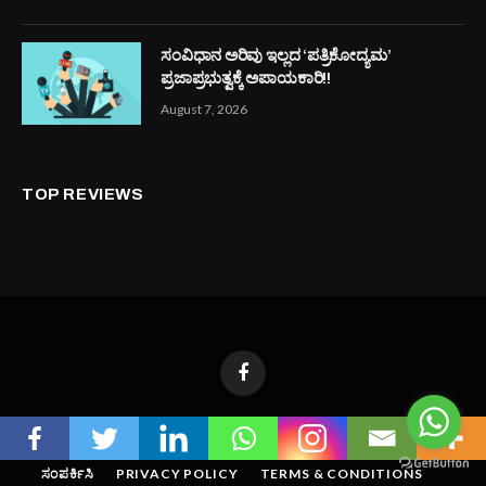
ಸಂವಿಧಾನ ಅರಿವು ಇಲ್ಲದ ‘ಪತ್ರಿಕೋದ್ಯಮ’
ಪ್ರಜಾಪ್ರಭುತ್ವಕ್ಕೆ ಅಪಾಯಕಾರಿ!!
August 7, 2026
TOP REVIEWS
Facebook
ಮುಖಪುಟ
ಸುದ್ದಿ
ಅಂಕಣ
ಸಾಧಕರು
ಆರೋಗ್ಯ
ನಮ್ಮ ಬಗ್ಗೆ
ಸಂಪರ್ಕಿಸಿ
PRIVACY POLICY
TERMS & CONDITIONS