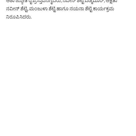
ಆಶಾ ಜ್ಯೋತಿ ರೈ ಪ್ರಸ್ತಾವನೆಗೈದರು, ನವೀನ್ ಶೆಟ್ಟಿ ಎಡ್ಮೆಮಾರ್, ಅಕ್ಷತಾ
ನವೀನ್ ಶೆಟ್ಟಿ, ಮಂಜುಳಾ ಶೆಟ್ಟಿ ಹಾಗೂ ನಯನಾ ಶೆಟ್ಟಿ ಕಾರ್ಯಕ್ರಮ
ನಿರೂಪಿಸಿದರು.