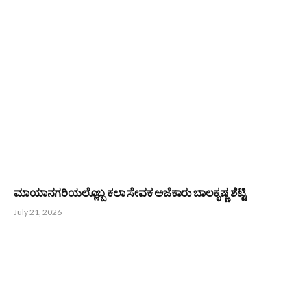
ಮಾಯಾನಗರಿಯಲ್ಲೊಬ್ಬ ಕಲಾ ಸೇವಕ ಅಜೆಕಾರು ಬಾಲಕೃಷ್ಣ ಶೆಟ್ಟಿ
July 21, 2026