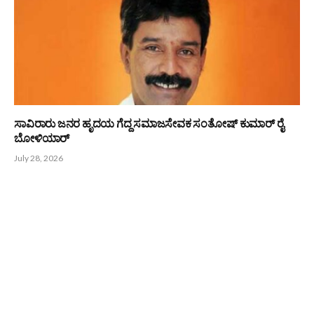
ಸಾವಿರಾರು ಜನರ ಹೃದಯ ಗೆದ್ದ ಸಮಾಜಸೇವಕ ಸಂತೋಷ್ ಕುಮಾರ್ ರೈ
ಬೋಳಿಯಾರ್
July 28, 2026