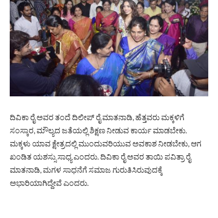
ದಿವಿಕಾ ರೈ ಅವರ ತಂದೆ ದಿಲೀಪ್ ರೈ ಮಾತನಾಡಿ, ಹೆತ್ತವರು ಮಕ್ಕಳಿಗೆ
ಸಂಸ್ಕಾರ, ಮೌಲ್ಯದ ಜತೆಯಲ್ಲಿ ಶಿಕ್ಷಣ ನೀಡುವ ಕಾರ್ಯ ಮಾಡಬೇಕು.
ಮಕ್ಕಳು ಯಾವ ಕ್ಷೇತ್ರದಲ್ಲಿ ಮುಂದುವರಿಯುವ ಅವಕಾಶ ನೀಡಬೇಕು, ಆಗ
ಖಂಡಿತ ಯಶಸ್ಸು ಸಾಧ್ಯ ಎಂದರು. ದಿವಿಕಾ ರೈ ಅವರ ತಾಯಿ ಪವಿತ್ರಾ ರೈ
ಮಾತನಾಡಿ, ಮಗಳ ಸಾಧನೆಗೆ ಸಮಾಜ ಗುರುತಿಸಿರುವುದಕ್ಕೆ
ಅಭಾರಿಯಾಗಿದ್ದೇವೆ ಎಂದರು.