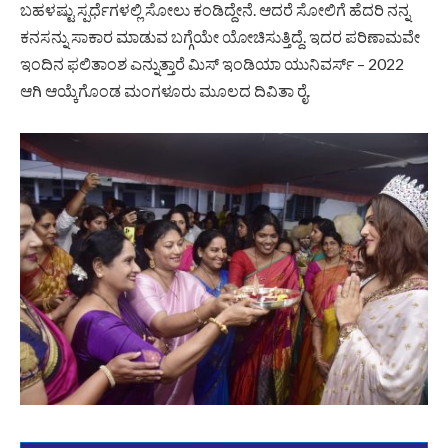
ಬಹಳಷ್ಟು ಸ್ಪರ್ಧೆಗಳಲ್ಲಿ ಸೋಲು ಕಂಡಿದ್ದೇನೆ. ಆದರೆ ಸೋಲಿಗೆ ಹೆದರಿ ನನ್ನ
ಕನಸನ್ನು ಸಾಕಾರ ಮಾಡುವ ಬಗ್ಗೆಯೇ ಯೋಚಿಸುತ್ತಿದ್ದೆ. ಇದರ ಪರಿಣಾಮವೇ
ಇಂದಿನ ಫಲಿತಾಂಶ ಎನ್ನುತ್ತಾರೆ ಮಿಸ್ ಇಂಡಿಯಾ ಯುನಿವರ್ಸ್ – 2022
ಆಗಿ ಆಯ್ಕೆಗೊಂಡ ಮಂಗಳೂರು ಮೂಲದ ದಿವಿತಾ ರೈ.