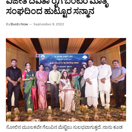
ವಿಜೇತೆ ದಿವಿತಾ ರೈಗೆ ಬಂಟರ ಮಾತೃ
ಸಂಘದಿಂದ ಹುಟ್ಟೂರ ಸನ್ಮಾನ
By
Bunts Now
September 8, 2022
ಸೋಲಿನ ಮೂಲಕವೇ ಗೆಲುವಿನ ಮೆಟ್ಟಿಲು ಸುಲಭವಾಗುತ್ತದೆ. ನಾನು ಕೂಡ