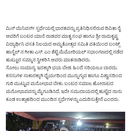
ಮಿಸ್ ಯಿನಿವರ್ಸ್ ಸ್ಪರ್ಧೆಯಲ್ಲಿ ಭಾರತವನ್ನು ಪ್ರತಿನಿಧಿಸಲಿರುವ ದಿವಿತಾ ರೈ
ಅವರಿಗೆ ಬಂಟರ ಯಾನೆ ನಾಡವರ ಮಾತೃ ಸಂಘ ಹಾಗೂ ಶ್ರೀ ರಾಮಕೃಷ್ಣ
ವಿದ್ಯಾರ್ಥಿನಿ ವಸತಿ ನಿಲಯದ ಅಮೃತೋತ್ಸವ ಸಮಿತಿ ವತಿಯಿಂದ ಬಂಟ್ಸ್
ಹಾಸ್ಟೆಲ್ ನ ಗೀತಾ ಎಸ್. ಎಂ ಶೆಟ್ಟಿ ಮೆಮೋರಿಯಲ್ ಸಭಾಂಗಣದಲ್ಲಿ ನಡೆದ
ಹುಟ್ಟೂರ ಸಮ್ಮಾನ ಸ್ವೀಕರಿಸಿ ಅವರು ಮಾತನಾಡಿದರು.
ಸೋಲು ಸಾಮಾನ್ಯ. ಇದಕ್ಕಾಗಿ ಭಯ ಬೇಡ. ಹಿಂದೆ ಸರಿಯಲೂ ಬಾರದು.
ಕನಸುಗಳ ಸಾಕಾರಕ್ಕಾಗಿ ಧೈರ್ಯದಿಂದ ಮುನ್ನುಗ್ಗುವ ಹಾಗೂ ವಿಶ್ವಾಸದಿಂದ
ಗುರಿ ಮುಟ್ಟುವ ಮನೋಭಾವ ಬೇಕು. ಬಂಟರ ಸಮಾಜ ಹೋರಾಟದ
ಮನೋಭಾವವನ್ನು ಮೈಗೂಡಿಸಿದೆ, ಇದೇ ಸಮುದಾಯದಲ್ಲಿ ಹುಟ್ಟಿದ ನಾನು
ಕೂಡ ಉತ್ಸಾಹದಿಂದ ಮುಂದಿನ ಸ್ಪರ್ಧೆಗಳನ್ನು ಎದುರಿಸುತ್ತೇನೆ ಎಂದರು.