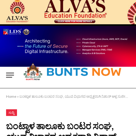
Home
»
ಬಂಟ್ವಾಳ ತಾಲೂಕು ಬಂಟರ ಸಂಘ, ಯುವ ವಿಭಾಗದ ಅಧ್ಯಕ್ಷರಾಗಿ ನಿಶಾನ್ ಆಳ್ವ ಸುಜೀರುಗುತ್ತು ಆಯ್ಕೆ.
ಸುದ್ದಿ
ಬಂಟ್ವಾಳ ತಾಲೂಕು ಬಂಟರ ಸಂಘ,