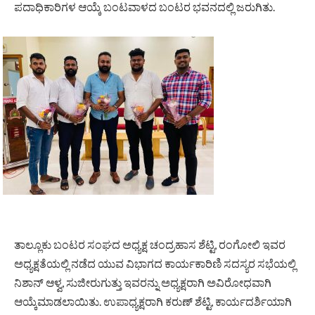
ಪದಾಧಿಕಾರಿಗಳ ಆಯ್ಕೆ ಬಂಟವಾಳದ ಬಂಟರ ಭವನದಲ್ಲಿ ಜರುಗಿತು.
ತಾಲ್ಲೂಕು ಬಂಟರ ಸಂಘದ ಅಧ್ಯಕ್ಷ ಚಂದ್ರಹಾಸ ಶೆಟ್ಟಿ, ರಂಗೋಲಿ ಇವರ
ಅಧ್ಯಕ್ಷತೆಯಲ್ಲಿ ನಡೆದ ಯುವ ವಿಭಾಗದ ಕಾರ್ಯಕಾರಿಣಿ ಸದಸ್ಯರ‌ ಸಭೆಯಲ್ಲಿ
ನಿಶಾನ್ ಆಳ್ವ, ಸುಜೀರುಗುತ್ತು ಇವರನ್ನು ಅಧ್ಯಕ್ಷರಾಗಿ ಅವಿರೋಧವಾಗಿ
ಆಯ್ಕೆಮಾಡಲಾಯಿತು. ಉಪಾಧ್ಯಕ್ಷರಾಗಿ ಕರುಣ್ ಶೆಟ್ಟಿ, ಕಾರ್ಯದರ್ಶಿಯಾಗಿ