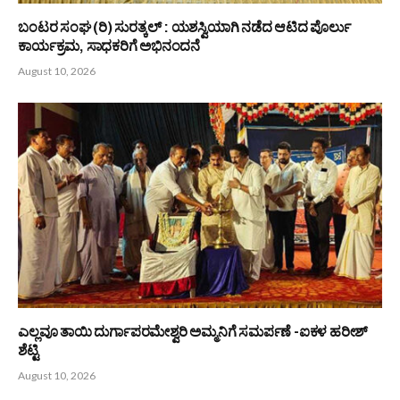
August 10, 2026
ಶಾಲಿನಿ ಎಸ್ ಶೆಟ್ಟಿ ಸಚ್ಚೇರಿಗುತ್ತು ಅವರಿಗೆ ‘ನಾಡಪ್ರಭು ಕೆಂಪೇಗೌಡ’ ಪ್ರಶಸ್ತಿ
ಪ್ರದಾನ
August 10, 2026