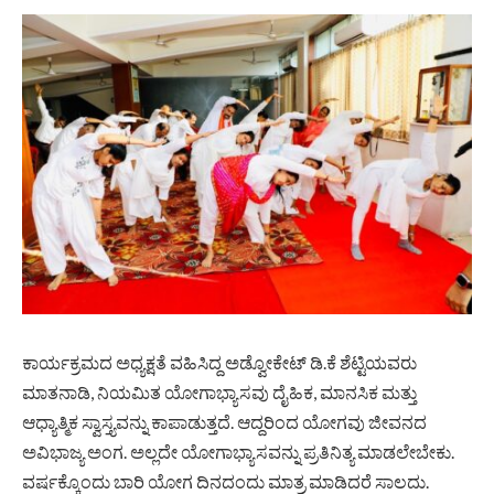
ಕಾರ್ಯಕ್ರಮದ ಅಧ್ಯಕ್ಷತೆ ವಹಿಸಿದ್ದ ಅಡ್ವೋಕೇಟ್ ಡಿ.ಕೆ ಶೆಟ್ಟಿಯವರು
ಮಾತನಾಡಿ, ನಿಯಮಿತ ಯೋಗಾಭ್ಯಾಸವು ದೈಹಿಕ, ಮಾನಸಿಕ ಮತ್ತು
ಆಧ್ಯಾತ್ಮಿಕ ಸ್ವಾಸ್ತ್ಯವನ್ನು ಕಾಪಾಡುತ್ತದೆ. ಆದ್ದರಿಂದ ಯೋಗವು ಜೀವನದ
ಅವಿಭಾಜ್ಯ ಅಂಗ. ಅಲ್ಲದೇ ಯೋಗಾಭ್ಯಾಸವನ್ನು ಪ್ರತಿನಿತ್ಯ ಮಾಡಲೇಬೇಕು.
ವರ್ಷಕ್ಕೊಂದು ಬಾರಿ ಯೋಗ ದಿನದಂದು ಮಾತ್ರ ಮಾಡಿದರೆ ಸಾಲದು.