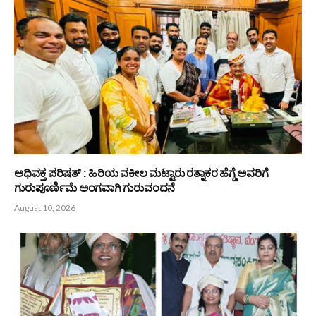
ಬಂಟರ ಸಂಘ ಮೂಡುಬಿದಿರೆ : ಮಹಿಳಾ ಘಟಕದಿಂದ ಆಟಿಡೊಂಜಿ ದಿನ
August 10, 2026