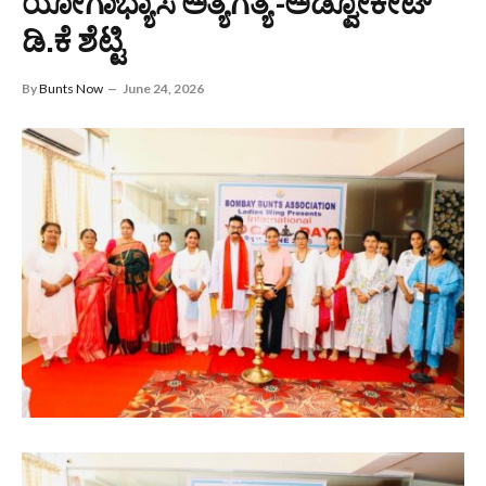
ಯೋಗಾಭ್ಯಾಸ ಅತ್ಯಗತ್ಯ -ಅಡ್ವೋಕೇಟ್
ಡಿ.ಕೆ ಶೆಟ್ಟಿ
By
Bunts Now
June 24, 2026