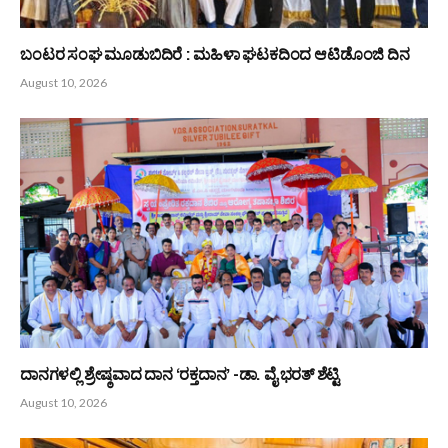
PREVIOUS ARTICLE
NEXT ARTICLE
ಯಕ್ಷಧ್ರುವ ಪಟ್ಲ ಫೌಂಡೇಶನ್‌ ಟ್ರಸ್ಟ್‌ :
‘ಅವಿನಾಶ್ ಜಿ ಶೆಟ್ಟಿ’ ಎಂಬ ತೀಕ್ಷ್ಣ
ಬಿಇಎಂ ಪ್ರೌಢ ಶಾಲೆಯಲ್ಲಿ ‘ಯಕ್ಷಧ್ರುವ
ಕಣ್ಣಿನ ಹುಡುಗ
ಯಕ್ಷಶಿಕ್ಷಣ’ ಉದ್ಘಾಟನೆ
Bunts Now
Related
Posts