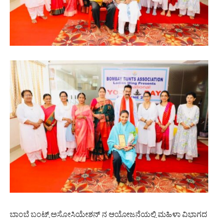
ಬಾಂಬೆ ಬಂಟ್ಸ್ ಅಸೋಸಿಯೇಶನ್ ನ ಆಯೋಜನೆಯಲ್ಲಿ ಮಹಿಳಾ ವಿಭಾಗದ