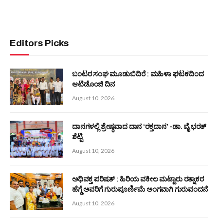
ಬಂಟರ ಸಂಘ (ರಿ) ಸುರತ್ಕಲ್ : ಯಶಸ್ವಿಯಾಗಿ ನಡೆದ ಆಟಿದ ಪೊರ್ಲು
ಕಾರ್ಯಕ್ರಮ, ಸಾಧಕರಿಗೆ ಅಭಿನಂದನೆ
August 10, 2026