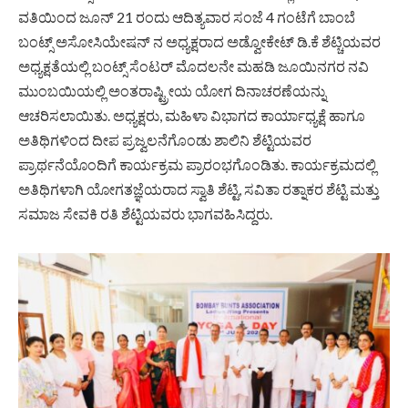
ವತಿಯಿಂದ ಜೂನ್ 21 ರಂದು ಆದಿತ್ಯವಾರ ಸಂಜೆ 4 ಗಂಟೆಗೆ ಬಾಂಬೆ
ಬಂಟ್ಸ್ ಅಸೋಸಿಯೇಷನ್ ನ ಅಧ್ಯಕ್ಷರಾದ ಅಡ್ವೋಕೇಟ್ ಡಿ.ಕೆ ಶೆಟ್ಚಿಯವರ
ಅಧ್ಯಕ್ಷತೆಯಲ್ಲಿ ಬಂಟ್ಸ್ ಸೆಂಟರ್ ಮೊದಲನೇ ಮಹಡಿ ಜೂಯಿನಗರ ನವಿ
ಮುಂಬಯಿಯಲ್ಲಿ ಅಂತರಾಷ್ಟ್ರೀಯ ಯೋಗ ದಿನಾಚರಣೆಯನ್ನು
ಆಚರಿಸಲಾಯಿತು. ಅಧ್ಯಕ್ಷರು, ಮಹಿಳಾ ವಿಭಾಗದ ಕಾರ್ಯಾಧ್ಯಕ್ಷೆ ಹಾಗೂ
ಅತಿಥಿಗಳಿಂದ ದೀಪ ಪ್ರಜ್ವಲನೆಗೊಂಡು ಶಾಲಿನಿ ಶೆಟ್ಟಿಯವರ
ಪ್ರಾರ್ಥನೆಯೊಂದಿಗೆ ಕಾರ್ಯಕ್ರಮ ಪ್ರಾರಂಭಗೊಂಡಿತು. ಕಾರ್ಯಕ್ರಮದಲ್ಲಿ
ಅತಿಥಿಗಳಾಗಿ ಯೋಗತಜ್ಞೆಯರಾದ ಸ್ವಾತಿ ಶೆಟ್ಟಿ, ಸವಿತಾ ರತ್ನಾಕರ ಶೆಟ್ಟಿ ಮತ್ತು
ಸಮಾಜ ಸೇವಕಿ ರತಿ ಶೆಟ್ಟಿಯವರು ಭಾಗವಹಿಸಿದ್ದರು.