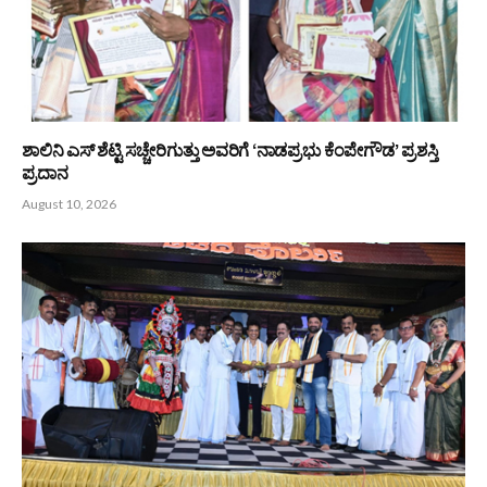
ದಾನಗಳಲ್ಲಿ ಶ್ರೇಷ್ಠವಾದ ದಾನ ‘ರಕ್ತದಾನ’ -ಡಾ. ವೈ ಭರತ್ ಶೆಟ್ಟಿ
August 10, 2026
ಅಧಿವಕ್ತ ಪರಿಷತ್ : ಹಿರಿಯ ವಕೀಲ ಮಟ್ಟಾರು ರತ್ನಾಕರ ಹೆಗ್ಡೆ ಅವರಿಗೆ
ಗುರುಪೂರ್ಣಿಮೆ ಅಂಗವಾಗಿ ಗುರುವಂದನೆ