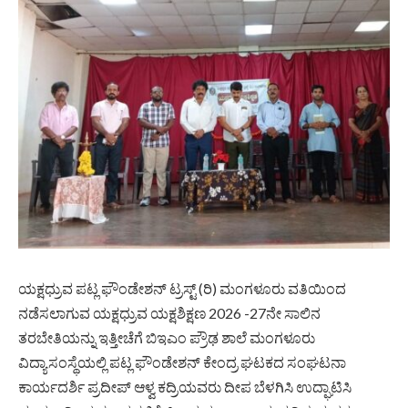
ಯಕ್ಷಧ್ರುವ ಪಟ್ಲ ಫೌಂಡೇಶನ್‌ ಟ್ರಸ್ಟ್‌ (ರಿ) ಮಂಗಳೂರು ವತಿಯಿಂದ
ನಡೆಸಲಾಗುವ ಯಕ್ಷಧ್ರುವ ಯಕ್ಷಶಿಕ್ಷಣ 2026 -27ನೇ ಸಾಲಿನ
ತರಬೇತಿಯನ್ನು ಇತ್ತೀಚೆಗೆ ಬಿಇಎಂ ಪ್ರೌಢ ಶಾಲೆ ಮಂಗಳೂರು
ವಿದ್ಯಾಸಂಸ್ಥೆಯಲ್ಲಿ ಪಟ್ಲ ಫೌಂಡೇಶನ್‌ ಕೇಂದ್ರ ಘಟಕದ ಸಂಘಟನಾ
ಕಾರ್ಯದರ್ಶಿ ಪ್ರದೀಪ್‌ ಆಳ್ವ ಕದ್ರಿಯವರು ದೀಪ ಬೆಳಗಿಸಿ ಉದ್ಘಾಟಿಸಿ