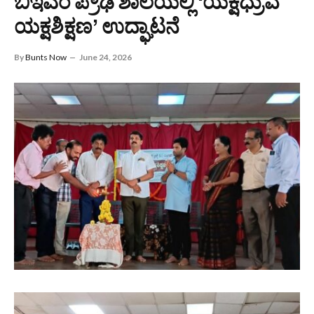
ಬಿಇಎಂ ಪ್ರೌಢ ಶಾಲೆಯಲ್ಲಿ ‘ಯಕ್ಷಧ್ರುವ
ಯಕ್ಷಶಿಕ್ಷಣ’ ಉದ್ಘಾಟನೆ
By
Bunts Now
June 24, 2026