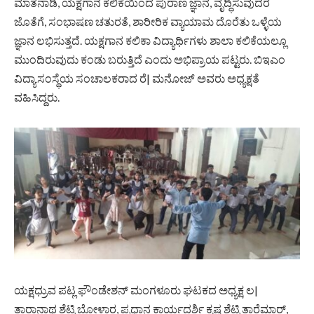
ಮಾತನಾಡಿ, ಯಕ್ಷಗಾನ ಕಲಿಕೆಯಿಂದ ಪುರಾಣ ಜ್ಞಾನ, ವೃದ್ಧಿಸುವುದರ
ಜೊತೆಗೆ, ಸಂಭಾಷಣ ಚತುರತೆ, ಶಾರೀರಿಕ ವ್ಯಾಯಾಮ ದೊರೆತು ಒಳ್ಳೆಯ
ಜ್ಞಾನ ಲಭಿಸುತ್ತದೆ. ಯಕ್ಷಗಾನ ಕಲಿಕಾ ವಿದ್ಯಾರ್ಥಿಗಳು ಶಾಲಾ ಕಲಿಕೆಯಲ್ಲೂ
ಮುಂದಿರುವುದು ಕಂಡು ಬರುತ್ತಿದೆ ಎಂದು ಅಭಿಪ್ರಾಯ ಪಟ್ಟರು. ಬಿಇಎಂ
ವಿದ್ಯಾಸಂಸ್ಥೆಯ ಸಂಚಾಲಕರಾದ ರೆ| ಮನೋಜ್‌ ಅವರು ಅಧ್ಯಕ್ಷತೆ
ವಹಿಸಿದ್ದರು.
ಯಕ್ಷಧ್ರುವ ಪಟ್ಲ ಫೌಂಡೇಶನ್‌ ಮಂಗಳೂರು ಘಟಕದ ಅಧ್ಯಕ್ಷ ಲ|
ತಾರಾನಾಥ ಶೆಟ್ಟಿ ಬೋಳಾರ, ಪ್ರಧಾನ ಕಾರ್ಯದರ್ಶಿ ಕೃಷ್ಣ ಶೆಟ್ಟಿ ತಾರೆಮಾರ್‌,