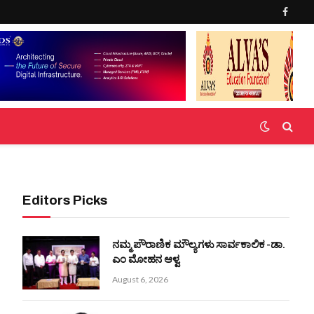
Faceb
Editors Picks
ನಮ್ಮ ಪೌರಾಣಿಕ ಮೌಲ್ಯಗಳು ಸಾರ್ವಕಾಲಿಕ -ಡಾ.
ಎಂ ಮೋಹನ ಆಳ್ವ
August 6, 2026