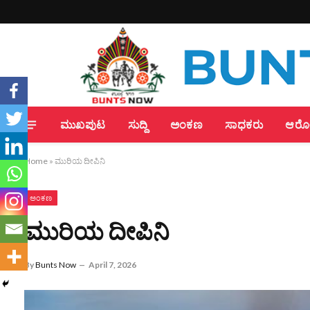
ಮುಖಪುಟ
ಸುದ್ದಿ
ಅಂಕಣ
ಸಾಧಕರು
ಆರೋಗ
Home
»
ಮುರಿಯ ದೀಪಿನಿ
ಅಂಕಣ
ಮುರಿಯ ದೀಪಿನಿ
By
Bunts Now
April 7, 2026