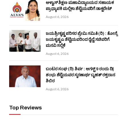
ಆಳ್ವಾಸ್ ಶಿಕ್ಷಣ ಮಹಾವಿದ್ಯಾಲಯದ ಸಹಾಯಕ
ಪ್ರಾಧ್ಯಾಪಕಿ ಮಲ್ಲಿಕಾ ಶೆಟ್ಟಿಯವರಿಗೆ ಡಾಕ್ಟರೇಟ್
August 6, 2026
ಜಯಶ್ರೀಕೃಷ್ಣ ಪರಿಸರ ಪ್ರೇಮಿ ಸಮಿತಿ (ರಿ) : ತೋನ್ಸೆ
ಜಯಕೃಷ್ಣ ಎ ಶೆಟ್ಟಿಯವರಿಂದ ರೈಲ್ವೆ ಸಚಿವರಿಗೆ
ಮನವಿ ಸಲ್ಲಿಕೆ
August 6, 2026
ಬಂಟರ ಸಂಘ (ರಿ) ಶಿರ್ವ : ಆಗಸ್ಟ್ 9 ರಂದು ದಿ|
ಶಂಭು ಶೆಟ್ಟಿಯವರ ಸ್ಮರಣಾರ್ಥ ಬೃಹತ್ ರಕ್ತದಾನ
ಶಿಬಿರ
August 6, 2026
Top Reviews