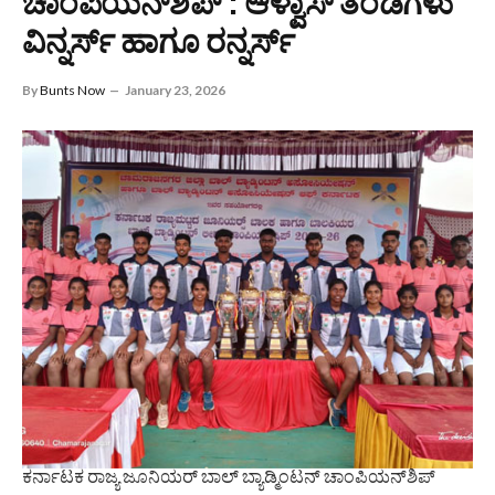
ಚಾಂಪಿಯನ್‌ಶಿಪ್ : ಆಳ್ವಾಸ್ ತಂಡಗಳು
ವಿನ್ನರ್ಸ್ ಹಾಗೂ ರನ್ನರ್ಸ್
By
Bunts Now
January 23, 2026
ಕರ್ನಾಟಕ ರಾಜ್ಯ ಜೂನಿಯರ್ ಬಾಲ್ ಬ್ಯಾಡ್ಮಿಂಟನ್ ಚಾಂಪಿಯನ್‌ಶಿಪ್