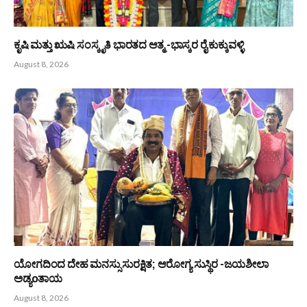
PREVIOUS ARTICLE
NEXT ARTICLE
ಪ್ರತ್ಯೇಕ ಸಚಿವಾಲಯ, 1,000 ಕೋ.
ರಾಜ್ಯಮಟ್ಟದ ಜಂಪ್‍ರೋಪ್ : ಕಾರ್ಕಳ
ರೂ. ನಿಧಿ : ಅನಿವಾಸಿ ಕನ್ನಡಿಗರಿಂದ
ಜ್ಞಾನಸುಧಾ ತಂಡಕ್ಕೆ ಕಂಚಿನ ಪದಕ
ರಾಜ್ಯ ಸರಕಾರಕ್ಕೆ ಮನವಿ
Bunts Now
Related
Posts