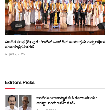
ಆಳ್ವಾಸ್ ಪ್ರಗತಿ -2026 : 16ನೇ ಆವೃತ್ತಿಗೆ ಚಾಲನೆ
August 8, 2026
ಕೃಷಿ ಮತ್ತು ಋಷಿ ಸಂಸ್ಕೃತಿ ಭಾರತದ ಆತ್ಮ -ಭಾಸ್ಕರ ರೈ ಕುಕ್ಕುವಳ್ಳಿ
August 8, 2026