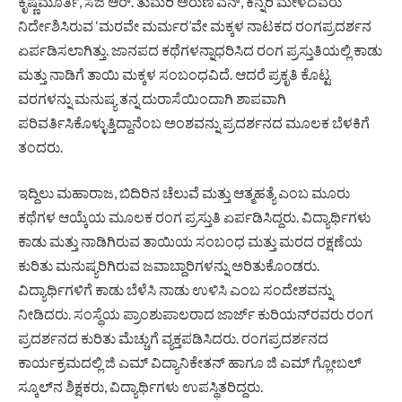
ಕೃಷ್ಣಮೂರ್ತಿ, ಸಜಿ ಆರ್. ತುಮರಿ ಅರುಣ ಎನ್, ಕಿನ್ನರಿ ಮೇಳದವರು
ನಿರ್ದೇಶಿಸಿರುವ ‘ಮರವೇ ಮರ್ಮರ’ವೇ ಮಕ್ಕಳ ನಾಟಕದ ರಂಗಪ್ರದರ್ಶನ
ಏರ್ಪಡಿಸಲಾಗಿತ್ತು. ಜಾನಪದ ಕಥೆಗಳನ್ನಾಧರಿಸಿದ ರಂಗ ಪ್ರಸ್ತುತಿಯಲ್ಲಿ ಕಾಡು
ಮತ್ತು ನಾಡಿಗೆ ತಾಯಿ ಮಕ್ಕಳ ಸಂಬಂಧವಿದೆ. ಆದರೆ ಪ್ರಕೃತಿ ಕೊಟ್ಟ
ವರಗಳನ್ನು ಮನುಷ್ಯ ತನ್ನ ದುರಾಸೆಯಿಂದಾಗಿ ಶಾಪವಾಗಿ
ಪರಿವರ್ತಿಸಿಕೊಳ್ಳುತ್ತಿದ್ದಾನೆಂಬ ಅಂಶವನ್ನು ಪ್ರದರ್ಶನದ ಮೂಲಕ ಬೆಳಕಿಗೆ
ತಂದರು.
ಇದ್ದಿಲು ಮಹಾರಾಜ, ಬಿದಿರಿನ ಚೆಲುವೆ ಮತ್ತು ಆತ್ಮಹತ್ಯೆ ಎಂಬ ಮೂರು
ಕಥೆಗಳ ಆಯ್ಕೆಯ ಮೂಲಕ ರಂಗ ಪ್ರಸ್ತುತಿ ಏರ್ಪಡಿಸಿದ್ದರು. ವಿದ್ಯಾರ್ಥಿಗಳು
ಕಾಡು ಮತ್ತು ನಾಡಿಗಿರುವ ತಾಯಿಯ ಸಂಬಂಧ ಮತ್ತು ಮರದ ರಕ್ಷಣೆಯ
ಕುರಿತು ಮನುಷ್ಯರಿಗಿರುವ ಜವಾಬ್ದಾರಿಗಳನ್ನು ಅರಿತುಕೊಂಡರು.
ವಿದ್ಯಾರ್ಥಿಗಳಿಗೆ ಕಾಡು ಬೆಳೆಸಿ ನಾಡು ಉಳಿಸಿ ಎಂಬ ಸಂದೇಶವನ್ನು
ನೀಡಿದರು. ಸಂಸ್ಥೆಯ ಪ್ರಾಂಶುಪಾಲರಾದ ಜಾರ್ಜ್ ಕುರಿಯನ್‍ರವರು ರಂಗ
ಪ್ರದರ್ಶನದ ಕುರಿತು ಮೆಚ್ಚುಗೆ ವ್ಯಕ್ತಪಡಿಸಿದರು. ರಂಗಪ್ರದರ್ಶನದ
ಕಾರ್ಯಕ್ರಮದಲ್ಲಿ ಜಿ ಎಮ್ ವಿದ್ಯಾನಿಕೇತನ್ ಹಾಗೂ ಜಿ ಎಮ್ ಗ್ಲೋಬಲ್
ಸ್ಕೂಲ್‍ನ ಶಿಕ್ಷಕರು, ವಿದ್ಯಾರ್ಥಿಗಳು ಉಪಸ್ಥಿತರಿದ್ದರು.