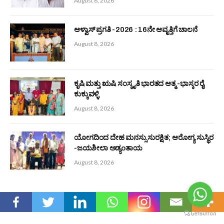
ಯೋಗದಿಂದ ದೇಹ ಮನಸ್ಸು ಸುರಕ್ಷಿತ; ಆರೋಗ್ಯ ಸುಸ್ಥಿರ -ಜಯಶೀಲಾ
ಅಡ್ಯoತಾಯ
August 8, 2026