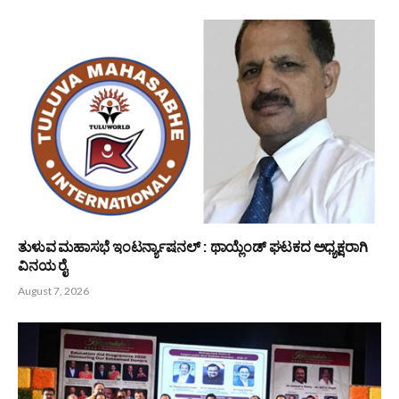
ಬಂಟರ ಸಂಘ ಬಂಟ್ವಾಳ ಬಿ.ಸಿ ರೋಡು ವಲಯ : ಆಗಸ್ಟ್ 9 ರಂದು ‘ಆಟಿದ
ಕೂಟ’
August 8, 2026