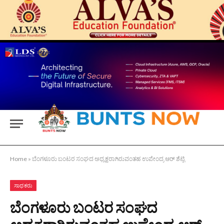
Home
»
ಬೆಂಗಳೂರು ಬಂಟರ ಸಂಘದ ಅಧ್ಯಕ್ಷರಾಗಿರುವಂತಹ ಉಪೇಂದ್ರ ಆರ್ ಶೆಟ್ಟಿ
ಸಾಧಕರು
ಬೆಂಗಳೂರು ಬಂಟರ ಸಂಘದ