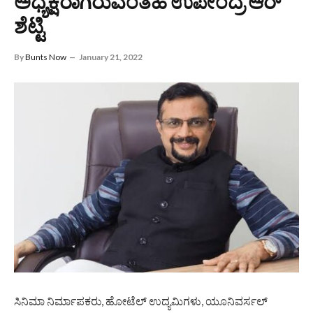
ಅಧ್ಯಕ್ಷರಾಗಿರುವಂತಹ ಉಪೇಂದ್ರ ಆರ್
ಶೆಟ್ಟಿ
By
Bunts Now
January 21, 2022
ಸಿನಿಮಾ ನಿರ್ಮಾಪಕರು, ಹೋಟೆಲ್ ಉದ್ಯಮಿಗಳು, ಯೂನಿವರ್ಸಲ್