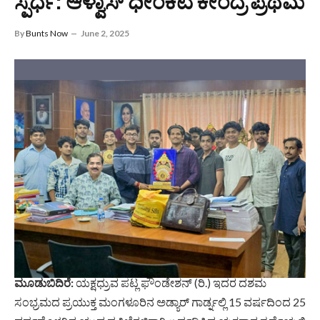
ಸ್ಪರ್ಧೆ: ಆಳ್ವಾಸ್ ಧೀಂಕಿಟ ಕೇಂದ್ರ ಪ್ರಥಮ
By
Bunts Now
June 2, 2025
ಮೂಡುಬಿದಿರೆ:
ಯಕ್ಷಧ್ರುವ ಪಟ್ಲ ಫೌಂಡೇಶನ್ (ರಿ.) ಇದರ ದಶಮ
ಸಂಭ್ರಮದ ಪ್ರಯುಕ್ತ ಮಂಗಳೂರಿನ ಅಡ್ಯಾರ್ ಗಾರ್ಡ್ನಲ್ಲಿ 15 ವರ್ಷದಿಂದ 25