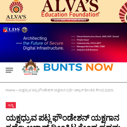
Home
»
ಯಕ್ಷಧ್ರುವ ಪಟ್ಲ ಫೌಂಡೇಶನ್ ಯಕ್ಷಗಾನ ಸ್ಪರ್ಧೆ: ಆಳ್ವಾಸ್ ಧೀಂಕಿಟ ಕೇಂದ್ರ ಪ್ರಥಮ
ಸುದ್ದಿ
ಯಕ್ಷಧ್ರುವ ಪಟ್ಲ ಫೌಂಡೇಶನ್ ಯಕ್ಷಗಾನ