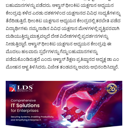
ಬಹುಮಾನಗಳನ್ನು ಪಡೆದರು. ಆಳ್ವಾಸ್ ಧೀಂಕಿಟ ಯಕ್ಷಗಾನ ಅಧ್ಯಯನ
ಕೇಂದ್ರವು ಕಳೆದ ಎರಡು ದಶಕಗಳಿಂದ ಯಕ್ಷಗಾನದ ವಿವಿಧ ಸಾಧ್ಯತೆಗಳನ್ನು
ತೆರೆದಿಡುತ್ತಿದೆ. ಧೀಂಕಿಟ ಯಕ್ಷಗಾನ ಅಧ್ಯಯನ ಕೇಂದ್ರದಲ್ಲಿ ತರಬೇತಿ ಪಡೆದ
ವಿದ್ಯಾರ್ಥಿಗಳು ನಮ್ಮ ನಾಡಿನ ವಿವಿಧ ಯಕ್ಷಗಾನ ಮೇಳಗಳಲ್ಲಿ ವೃತ್ತಿಪರವಾಗಿ
ದುಡಿಯುತ್ತಿದ್ದು ಮಾತ್ರವಲ್ಲದೆ ದೇಶ ವಿದೇಶಗಳಲ್ಲಿ ಪ್ರದರ್ಶನಗಳನ್ನು
ನೀಡುತ್ತಿದ್ದಾರೆ. ಆಳ್ವಾಸ್ ಧೀಂಕಿಟ ಯಕ್ಷಗಾನ ಅಧ್ಯಯನ ಕೇಂದ್ರವು ಈ
ಮೊದಲು ಹಲವಾರು ಸ್ಪರ್ಧೆಗಳನ್ನು ಗೆದ್ದು ಬಹುಮಾನಗಳನ್ನು
ಪಡೆದುಕೊಂಡಿರುತ್ತದೆ ಎಂದು ಆಳ್ವಾಸ್ ಶಿಕ್ಷಣ ಪ್ರತಿಷ್ಠಾನದ ಅಧ್ಯಕ್ಷ ಡಾ ಎಂ
ಮೋಹನ ಆಳ್ವ ತಿಳಿಸಿದರು. ವಿಜೇತ ತಂಡವನ್ನು ಅವರು ಅಭಿನಂದಿಸಿದ್ದಾರೆ.