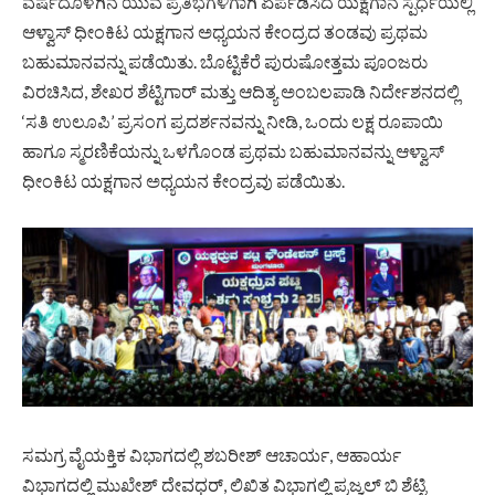
ವರ್ಷದೊಳಗಿನ ಯುವ ಪ್ರತಿಭೆಗಳಿಗಾಗಿ ಏರ್ಪಡಿಸಿದ ಯಕ್ಷಗಾನ ಸ್ಪರ್ಧೆಯಲ್ಲಿ
ಆಳ್ವಾಸ್ ಧೀಂಕಿಟ ಯಕ್ಷಗಾನ ಅಧ್ಯಯನ ಕೇಂದ್ರದ ತಂಡವು ಪ್ರಥಮ
ಬಹುಮಾನವನ್ನು ಪಡೆಯಿತು. ಬೊಟ್ಟಿಕೆರೆ ಪುರುಷೋತ್ತಮ ಪೂಂಜರು
ವಿರಚಿಸಿದ, ಶೇಖರ ಶೆಟ್ಟಿಗಾರ್ ಮತ್ತು ಆದಿತ್ಯ ಅಂಬಲಪಾಡಿ ನಿರ್ದೇಶನದಲ್ಲಿ
‘ಸತಿ ಉಲೂಪಿ’ ಪ್ರಸಂಗ ಪ್ರದರ್ಶನವನ್ನು ನೀಡಿ, ಒಂದು ಲಕ್ಷ ರೂಪಾಯಿ
ಹಾಗೂ ಸ್ಮರಣಿಕೆಯನ್ನು ಒಳಗೊಂಡ ಪ್ರಥಮ ಬಹುಮಾನವನ್ನು ಆಳ್ವಾಸ್
ಧೀಂಕಿಟ ಯಕ್ಷಗಾನ ಅಧ್ಯಯನ ಕೇಂದ್ರವು ಪಡೆಯಿತು.
ಸಮಗ್ರ ವೈಯಕ್ತಿಕ ವಿಭಾಗದಲ್ಲಿ ಶಬರೀಶ್ ಆಚಾರ್ಯ, ಆಹಾರ್ಯ
ವಿಭಾಗದಲ್ಲಿ ಮುಖೇಶ್ ದೇವಧರ್, ಲಿಖಿತ ವಿಭಾಗಲ್ಲಿ ಪ್ರಜ್ವಲ್ ಬಿ ಶೆಟ್ಟಿ