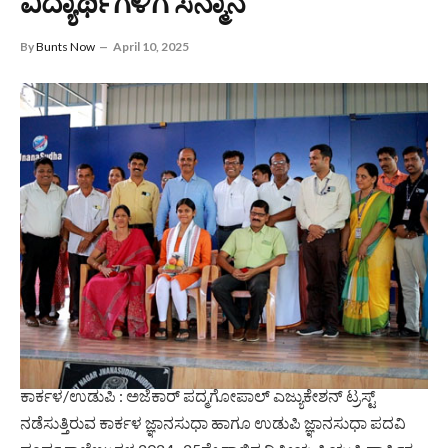
ವಿದ್ಯಾರ್ಥಿಗಳಿಗೆ ಸನ್ಮಾನ
By
Bunts Now
April 10, 2025
ಕಾರ್ಕಳ/ಉಡುಪಿ : ಅಜೆಕಾರ್ ಪದ್ಮಗೋಪಾಲ್ ಎಜ್ಯುಕೇಶನ್ ಟ್ರಸ್ಟ್
ನಡೆಸುತ್ತಿರುವ ಕಾರ್ಕಳ ಜ್ಞಾನಸುಧಾ ಹಾಗೂ ಉಡುಪಿ ಜ್ಞಾನಸುಧಾ ಪದವಿ