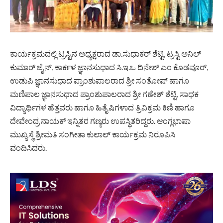
ಕಾರ್ಯಕ್ರಮದಲ್ಲಿ ಟ್ರಸ್ಟಿನ ಅಧ್ಯಕ್ಷರಾದ ಡಾ.ಸುಧಾಕರ್ ಶೆಟ್ಟಿ, ಟ್ರಸ್ಟಿ ಅನಿಲ್
ಕುಮಾರ್ ಜೈನ್, ಕಾರ್ಕಳ ಜ್ಞಾನಸುಧಾದ ಸಿ.ಇ.ಒ ದಿನೇಶ್ ಎಂ ಕೊಡವೂರ್,
ಉಡುಪಿ ಜ್ಞಾನಸುಧಾದ ಪ್ರಾಂಶುಪಾಲರಾದ ಶ್ರೀ ಸಂತೋಷ್ ಹಾಗೂ
ಮಣಿಪಾಲ ಜ್ಞಾನಸುಧಾದ ಪ್ರಾಂಶುಪಾಲರಾದ ಶ್ರೀ ಗಣೇಶ್ ಶೆಟ್ಟಿ, ಸಾಧಕ
ವಿದ್ಯಾರ್ಥಿಗಳ ಹೆತ್ತವರು ಹಾಗೂ ಹಿತೈಷಿಗಳಾದ ತ್ರಿವಿಕ್ರಮ ಕಿಣಿ ಹಾಗೂ
ದೇವೇಂದ್ರ ನಾಯಕ್ ಇನ್ನಿತರ ಗಣ್ಯರು ಉಪಸ್ಥಿತರಿದ್ದರು. ಆಂಗ್ಲಭಾಷಾ
ಮುಖ್ಯಸ್ಥೆ ಶ್ರೀಮತಿ ಸಂಗೀತಾ ಕುಲಾಲ್ ಕಾರ್ಯಕ್ರಮ ನಿರೂಪಿಸಿ
ವಂದಿಸಿದರು.