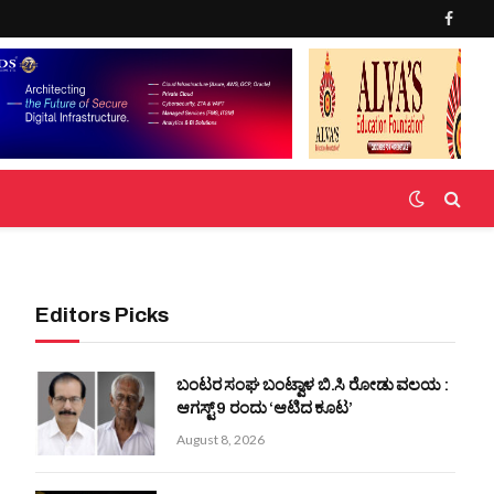
Faceb
Editors Picks
ಬಂಟರ ಸಂಘ ಬಂಟ್ವಾಳ ಬಿ.ಸಿ ರೋಡು ವಲಯ :
ಆಗಸ್ಟ್ 9 ರಂದು ‘ಆಟಿದ ಕೂಟ’
August 8, 2026