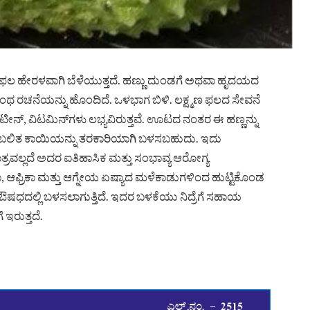
್ಮಣ ಫಲ ಹೇರಳವಾಗಿ ಬೆಳೆಯುತ್ತದೆ. ಹಣ್ಣು ದುಂಡಗೆ ಅಥವಾ ಹೃದಯದ
್ಳಿನಂಥ ರಚನೆಯನ್ನು ಹೊಂದಿದೆ. ಒಳಭಾಗ ಬಿಳಿ. ಲಕ್ಷ್ಮಣ ಫಲದ ಸೇವನೆ
ೀನ್‌, ವಿಟಮಿನ್‌ಗಳು ಲಭ್ಯವಿರುತ್ತವೆ. ಊಟದ ನಂತರ ಈ ಹಣ್ಣನ್ನು
ುತ್ತಾರೆ. ಬಲಿತ ಕಾಯಿಯನ್ನು ತರಕಾರಿಯಾಗಿ ಬಳಸಬಹುದು. ಇದು
ತ್ರವಲ್ಲದೆ ಅದರ ಐತಿಹಾಸಿಕ ಮತ್ತು ಸಂಭಾವ್ಯ ಆರೋಗ್ಯ
 ಆಫ್ರಿಕಾ ಮತ್ತು ಆಗ್ನೇಯ ಏಷ್ಯಾದ ಮಳೆಕಾಡುಗಳಿಂದ ಹುಟ್ಟಿಕೊಂಡ
ಷಧದಲ್ಲಿ ಬಳಸಲಾಗುತ್ತಿದೆ. ಇದರ ಬಳಕೆಯು ನಿದ್ರೆಗೆ ಸಹಾಯ
ರುತ್ತದೆ.