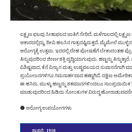
ಲಕ್ಷ್ಮಣ ಫಲವು ಸೀತಾಫಲದ ಜಾತಿಗೆ ಸೇರಿದೆ. ಮಳೆಗಾಲದಲ್ಲಿ ಲಕ್ಷ
ಆಕಾರದಲ್ಲಿದ್ದು, ದೀವಿ ಹಲಸಿನ ಗಾತ್ರದಷ್ಟಿರುತ್ತದೆ. ಮೈಮೇಲೆ ಮುಳ
ಆರೋಗ್ಯಕ್ಕೆ ಉತ್ತಮ. ಇದರಲ್ಲಿ ದೇಹ ಪೋಷಣೆಗೆ ಬೇಕಾದಂತಹ ಪ್ರೊಟ
ತಿನ್ನುವುದರಿಂದ ಜೀರ್ಣಶಕ್ತಿ ವೃದ್ಧಿಯಾಗುವುದು. ಹಣ್ಣನ್ನು ತಿನ್ನ
ವಿಶಿಷ್ಟವಾದ, ಕೆನೆ ವಿನ್ಯಾಸ ಮತ್ತು ಉಷ್ಣವಲಯದ ಸುವಾಸನೆಗಾಗಿ ಮಾ
ಪ್ರಯೋಜನಗಳಿಗೂ ಗಮನಾರ್ಹವಾದ ಹಣ್ಣಾಗಿದೆ. ದಕ್ಷಿಣ ಅಮೇರಿಕಾ,
ಈ ಹಸಿರು, ಮುಳ್ಳು ಹಣ್ಣನ್ನು ಶತಮಾನಗಳಿಂದಲೂ ಸಾಂಪ್ರದಾಯಿಕ ಔ
ಮಾಡುವುದರಿಂದ ಹಿಡಿದು ಸೋಂಕುಗಳ ವಿರುದ್ಧ ಹೋರಾಡುವವರೆಗೆ ಇ
⚫ ಆರೋಗ್ಯ ಉಪಯೋಗಗಳು