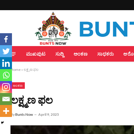
ಮುಖಪುಟ
ಸುದ್ದಿ
ಅಂಕಣ
ಸಾಧಕರು
ಆರೋಗ
Home
»
ಲಕ್ಷ್ಮಣ ಫಲ
ಅಂಕಣ
ಲಕ್ಷ್ಮಣ ಫಲ
By
Bunts Now
April 9, 2025