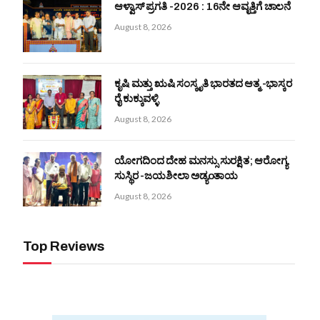
ಆಳ್ವಾಸ್ ಪ್ರಗತಿ -2026 : 16ನೇ ಆವೃತ್ತಿಗೆ ಚಾಲನೆ
August 8, 2026
ಕೃಷಿ ಮತ್ತು ಋಷಿ ಸಂಸ್ಕೃತಿ ಭಾರತದ ಆತ್ಮ -ಭಾಸ್ಕರ
ರೈ ಕುಕ್ಕುವಳ್ಳಿ
August 8, 2026
ಯೋಗದಿಂದ ದೇಹ ಮನಸ್ಸು ಸುರಕ್ಷಿತ; ಆರೋಗ್ಯ
ಸುಸ್ಥಿರ -ಜಯಶೀಲಾ ಅಡ್ಯoತಾಯ
August 8, 2026
Top Reviews