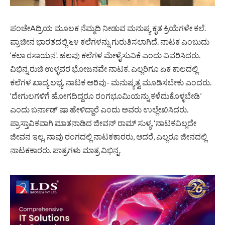
ಪಂಚೇAದ್ರಿಯ ಮೂಲಕ ನೆಮ್ಮದಿ ನೀಡುವ ಮನುಷ್ಯ ಕೃತ ಕ್ರಿಯೆಗಳೇ ಕಲೆ.
ಪ್ರಾಚೀನ ಭಾರತದಲ್ಲಿ ೬೪ ಕಲೆಗಳನ್ನು ಗುರುತಿಸಲಾಗಿದೆ. ನಾಟಕ ಎಂಬುದು
‘ಕಲಾ ರಸಾಯನ’. ಹಲವು ಕಲೆಗಳ ಮೇಳೈಸುವಿಕೆ ಎಂದು ವಿವರಿಸಿದರು.
ವಿಭಿನ್ನ ರುಚಿ ಉಳ್ಳವರ ಭೋಜನವೇ ನಾಟಕ. ಎಲ್ಲರಿಗೂ ಏಕ ಕಾಲದಲ್ಲಿ
ಕಲೆಗಳ ಖಾದ್ಯ ಲಭ್ಯ. ನಾಟಕ ಅರಿವು- ಮನುಷ್ಯತ್ವ ಮೂಡಿಸಬೇಕು ಎಂದರು.
‘ದೇಗುಲಗಳಿಗೆ ಹೋಗದಿದ್ದರೂ ರಂಗಭೂಮಿಯನ್ನು ಕಳೆದುಕೊಳ್ಳಬೇಡಿ’
ಎಂದು ಬರ್ನಾಡ್ ಷಾ ಹೇಳಿದ್ದಾರೆ ಎಂದು ಅವರು ಉಲ್ಲೇಖಿಸಿದರು.
ಪ್ರಾಸ್ತಾವಿಕವಾಗಿ ಮಾತನಾಡಿದ ಜೀವನ್ ರಾಮ್ ಸುಳ್ಯ, ‘ನಾಟಕವಿಲ್ಲದೇ
ಜೀವನ ಇಲ್ಲ. ನಾವು ರಂಗದಲ್ಲಿ ನಾಟಕಕಾರರು, ಆದರೆ, ಎಲ್ಲರೂ ಜೀನದಲ್ಲಿ
ನಾಟಕಕಾರರು. ಪಾತ್ರಗಳು ಮಾತ್ರ ವಿಭಿನ್ನ.