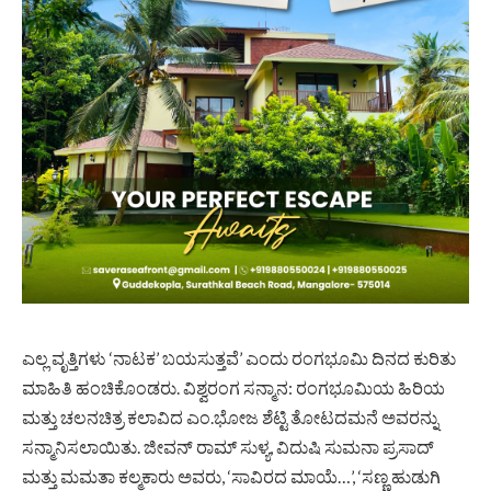
ಎಲ್ಲ ವೃತ್ತಿಗಳು ‘ನಾಟಕ’ ಬಯಸುತ್ತವೆ’ ಎಂದು ರಂಗಭೂಮಿ ದಿನದ ಕುರಿತು
ಮಾಹಿತಿ ಹಂಚಿಕೊಂಡರು. ವಿಶ್ವರಂಗ ಸನ್ಮಾನ: ರಂಗಭೂಮಿಯ ಹಿರಿಯ
ಮತ್ತು ಚಲನಚಿತ್ರ ಕಲಾವಿದ ಎಂ.ಭೋಜ ಶೆಟ್ಟಿ ತೋಟದಮನೆ ಅವರನ್ನು
ಸನ್ಮಾನಿಸಲಾಯಿತು. ಜೀವನ್ ರಾಮ್ ಸುಳ್ಯ, ವಿದುಷಿ ಸುಮನಾ ಪ್ರಸಾದ್
ಮತ್ತು ಮಮತಾ ಕಲ್ಮಕಾರು ಅವರು, ‘ಸಾವಿರದ ಮಾಯೆ…’, ‘ಸಣ್ಣ ಹುಡುಗಿ