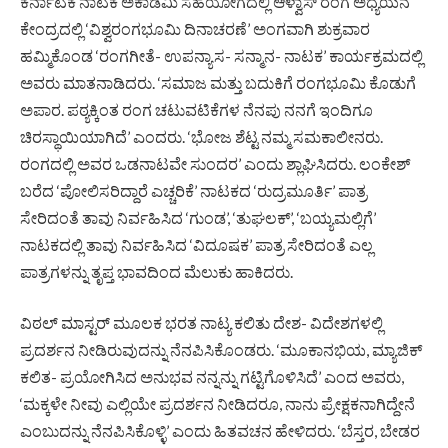
ಕರ್ನಾಟಕ ನಾಟಕ ಅಕಾಡೆಮಿ ಸಹಯೋಗದಲ್ಲಿ ಆಳ್ವಾಸ್ ರಂಗ ಅಧ್ಯಯನ
ಕೇಂದ್ರದಲ್ಲಿ ‘ವಿಶ್ವರಂಗಭೂಮಿ ದಿನಾಚರಣೆ’ ಅಂಗವಾಗಿ ಶುಕ್ರವಾರ
ಹಮ್ಮಿಕೊಂಡ ‘ರಂಗಗೀತೆ- ಉಪನ್ಯಾಸ- ಸನ್ಮಾನ- ನಾಟಕ’ ಕಾರ್ಯಕ್ರಮದಲ್ಲಿ
ಅವರು ಮಾತನಾಡಿದರು. ‘ಸಮಾಜ ಮತ್ತು ಬದುಕಿಗೆ ರಂಗಭೂಮಿ ಕೊಡುಗೆ
ಅಪಾರ. ಪಠ್ಯಕ್ಕಿಂತ ರಂಗ ಚಟುವಟಿಕೆಗಳ ನೆನಪು ನನಗೆ ಇಂದಿಗೂ
ಚಿರಸ್ಥಾಯಿಯಾಗಿದೆ’ ಎಂದರು. ‘ಭೋಜ ಶೆಟ್ಟ ನಮ್ಮ ಸಮಕಾಲೀನರು.
ರಂಗದಲ್ಲಿ ಅವರ ಒಡನಾಟವೇ ಸುಂದರ’ ಎಂದು ಶ್ಲಾಘಿಸಿದರು. ಲಂಕೇಶ್
ಬರೆದ ‘ಪೋಲಿಸರಿದ್ದಾರೆ ಎಚ್ಚರಿಕೆ’ ನಾಟಕದ ‘ರುದ್ರಮೂರ್ತಿ’ ಪಾತ್ರ
ಸೇರಿದಂತೆ ತಾವು ನಿರ್ವಹಿಸಿದ ‘ಗುಂಡ’, ‘ತುಘಲಕ್’, ‘ಬಯ್ಯಮಲ್ಲಿಗೆ’
ನಾಟಕದಲ್ಲಿ ತಾವು ನಿರ್ವಹಿಸಿದ ‘ವಿದೂಷಕ’ ಪಾತ್ರ ಸೇರಿದಂತೆ ಎಲ್ಲ
ಪಾತ್ರಗಳನ್ನು ತೃಪ್ತ ಭಾವದಿಂದ ಮೆಲುಕು ಹಾಕಿದರು.
ವಿಠಲ್ ಮಾಸ್ಟರ್ ಮೂಲಕ ಭರತ ನಾಟ್ಯ ಕಲಿತು ದೇಶ- ವಿದೇಶಗಳಲ್ಲಿ
ಪ್ರದರ್ಶನ ನೀಡಿರುವುದನ್ನು ನೆನಪಿಸಿಕೊಂಡರು. ‘ಮೂಕಾನಭಿಯ, ಮ್ಯಾಜಿಕ್
ಕಲಿತ- ಪ್ರಯೋಗಿಸಿದ ಅನುಭವ ನನ್ನನ್ನು ಗಟ್ಟಿಗೊಳಿಸಿದೆ’ ಎಂದ ಅವರು,
‘ಮಕ್ಕಳೇ ನೀವು ಎಲ್ಲಿಯೇ ಪ್ರದರ್ಶನ ನೀಡಿದರೂ, ನಾನು ಪ್ರೇಕ್ಷಕನಾಗಿದ್ದೇನೆ
ಎಂಬುದನ್ನು ನೆನಪಿಸಿಕೊಳ್ಳಿ’ ಎಂದು ಹಿತವಚನ ಹೇಳಿದರು. ‘ಬೆಸ್ತರ, ಬೇಡರ