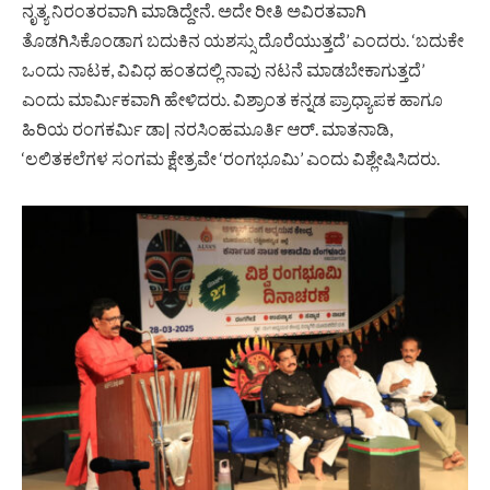
ನೃತ್ಯ ನಿರಂತರವಾಗಿ ಮಾಡಿದ್ದೇನೆ. ಅದೇ ರೀತಿ ಅವಿರತವಾಗಿ
ತೊಡಗಿಸಿಕೊಂಡಾಗ ಬದುಕಿನ ಯಶಸ್ಸು ದೊರೆಯುತ್ತದೆ’ ಎಂದರು. ‘ಬದುಕೇ
ಒಂದು ನಾಟಕ, ವಿವಿಧ ಹಂತದಲ್ಲಿ ನಾವು ನಟನೆ ಮಾಡಬೇಕಾಗುತ್ತದೆ’
ಎಂದು ಮಾರ್ಮಿಕವಾಗಿ ಹೇಳಿದರು. ವಿಶ್ರಾಂತ ಕನ್ನಡ ಪ್ರಾಧ್ಯಾಪಕ ಹಾಗೂ
ಹಿರಿಯ ರಂಗಕರ್ಮಿ ಡಾ| ನರಸಿಂಹಮೂರ್ತಿ ಆರ್. ಮಾತನಾಡಿ,
‘ಲಲಿತಕಲೆಗಳ ಸಂಗಮ ಕ್ಷೇತ್ರವೇ ‘ರಂಗಭೂಮಿ’ ಎಂದು ವಿಶ್ಲೇಷಿಸಿದರು.