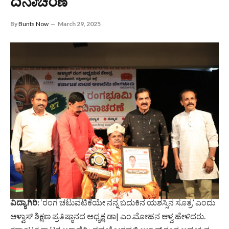
ದಿನಾಚರಣೆ
By
Bunts Now
March 29, 2025
ವಿದ್ಯಾಗಿರಿ:
‘ರಂಗ ಚಟುವಟಿಕೆಯೇ ನನ್ನ ಬದುಕಿನ ಯಶಸ್ಸಿನ ಸೂತ್ರ’ ಎಂದು
ಆಳ್ವಾಸ್ ಶಿಕ್ಷಣ ಪ್ರತಿಷ್ಠಾನದ ಅಧ್ಯಕ್ಷ ಡಾ| ಎಂ.ಮೋಹನ ಆಳ್ವ ಹೇಳಿದರು.