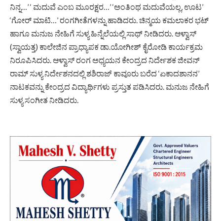
ನಿನ್ನ…’ ‘ ಮದುವೆ ಎಂಬ ಮೂರಕ್ಷರ…’ ‘ಅಂತಿಂಥ ಮದುವೆಯಲ್ಲ, ಊಟ’
‘ಗೋರ್ ಮಾಟಿ…’ ರಂಗಗೀತೆಗಳನ್ನು ಹಾಡಿದರು. ಚಿನ್ಮಯ ಕಮಲಾಕರ ಭಟ್
ಹಾಗೂ ಮನುಜ ನೇಹಿಗೆ ಸುಳ್ಯ ಹಿನ್ನೆಲೆಯಲ್ಲಿ ಸಾಥ್ ನೀಡಿದರು. ಆಳ್ವಾಸ್
(ಸ್ವಾಯತ್ತ) ಕಾಲೇಜಿನ ಪ್ರಾಧ್ಯಾಪಕ ಡಾ.ಯೋಗೀಶ್ ಕೈರೋಡಿ ಕಾರ್ಯಕ್ರಮ
ನಿರೂಪಿಸಿದರು. ಆಳ್ವಾಸ್ ರಂಗ ಅಧ್ಯಯನ ಕೇಂದ್ರದ ನಿರ್ದೇಶಕ ಜೀವನ್
ರಾಮ್ ಸುಳ್ಯ ನಿರ್ದೇಶನದಲ್ಲಿ ಶಶಿರಾಜ್ ಕಾವೂರು ಬರೆದ ‘ಏಕಾದಶಾನನ’
ನಾಟಕವನ್ನು ಕೇಂದ್ರದ ವಿದ್ಯಾರ್ಥಿಗಳು ಪ್ರಸ್ತುತ ಪಡಿಸಿದರು. ಮನುಜ ನೇಹಿಗೆ
ಸುಳ್ಯ ಸಂಗೀತ ನೀಡಿದರು.