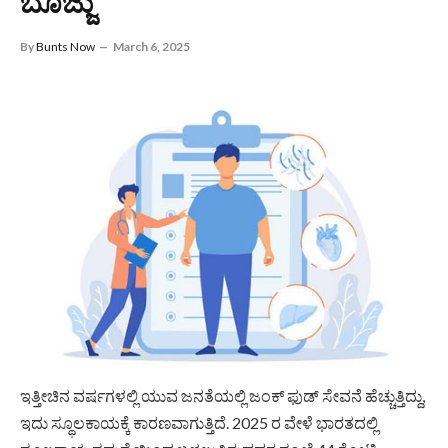
ಬೊಜ್ಜು
By
Bunts Now
March 6, 2025
ಇತ್ತೀಚಿನ ವರ್ಷಗಳಲ್ಲಿ ಯುವ ಜನತೆಯಲ್ಲಿ ಜಂಕ್ ಫುಡ್ ಸೇವನೆ ಹೆಚ್ಚುತ್ತಿದ್ದು,
ಇದು ಸ್ಥೂಲಕಾಯಕ್ಕೆ ಕಾರಣವಾಗುತ್ತಿದೆ. 2025 ರ ವೇಳೆ ಭಾರತದಲ್ಲಿ