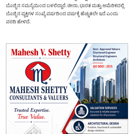
ಬೊಜ್ಜಿನ ಸಮಸ್ಯೆಯಿಂದ ಬಳಲಿದ್ದಾರೆ. ಚೀನಾ, ಭಾರತ ಮತ್ತು ಅಮೆರಿಕದಲ್ಲಿ
ಬೊಜ್ಜಿನ ವ್ಯಕ್ತಿಗಳ ಸಂಖ್ಯೆ ವರ್ಷದಿಂದ ವರ್ಷಕ್ಕೆ ಹೆಚ್ಚುತಲೇ ಇದೆ ಎಂದು
ವರದಿ ಹೇಳಿದೆ.