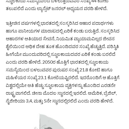
ಸ್ಥೂಲಕಾಯ ಸಮಸ್ಯೆಯಿಂದ ಬಳಲುತ್ತಿರುವವರ ಸಂಖ್ಯೆ 44 ಕೋಟಿ
ತಲುಪಲಿದೆ ಎಂದು ಲ್ಯಾನ್ಸೆಟ್ ಜನರಲ್ ಅಧ್ಯಯನ ವರದಿ ಹೇಳಿದೆ.
ಇತ್ತೀಚಿನ ವರ್ಷಗಳಲ್ಲಿ ಭಾರತದಲ್ಲಿ ಸಂಸ್ಕರಿಸಿದ ಆಹಾರ ಪದಾರ್ಥಗಳು
ಹಾಗೂ ಪಾನೀಯಗಳ ಮಾರಾಟದಲ್ಲಿ ಏರಿಕೆ ಕಂಡು ಬರುತ್ತಿದೆ. ಸಂಸ್ಕರಿಸಿದ
ಆಹಾರಗಳ ಅತಿಯಾದ ಸೇವನೆ, ನಿಯಮಿತ ವ್ಯಾಯಾಮವಿಲ್ಲದ ಜೀವನ
ಶೈಲಿಯಿಂದ ಅಧಿಕ ದೇಹ ತೂಕ ಹೊಂದಿದವರ ಸಂಖ್ಯೆ ಹೆಚ್ಚುತ್ತಿದೆ. ಪರಿಸ್ಥಿತಿ
ಹೀಗೆಯೇ ಮುಂದುವರಿದಲ್ಲಿ ಸ್ಥೂಲಕಾಯದವರ ಏರಿಕೆ ಕಂಡು ಬರಲಿದೆ
ಎಂದು ವರದಿ ಹೇಳಿದೆ. 2050ರ ಹೊತ್ತಿಗೆ ಭಾರತದಲ್ಲಿ ಸ್ಥೂಲಕಾಯ
ಸಮಸ್ಯೆಯಿಂದ ಬಳಲುವವರ ಪುರುಷರ ಸಂಖ್ಯೆ 21.8 ಕೋಟಿ ಹಾಗೂ
ಮಹಿಳೆಯರ ಸಂಖ್ಯೆ 23.1 ಕೋಟಿಯಷ್ಟಿರಲಿದೆ. ಇದರೊಂದಿಗೆ ಆ ಹೊತ್ತಿಗೆ
ವಿಶ್ವದಲ್ಲಿಯೇ ಅತಿ ಹೆಚ್ಚು ಸ್ಥೂಲಕಾಯ ವ್ಯಕ್ತಿಗಳನ್ನು ಹೊಂದಿದ ಎರಡನೇ
ರಾಷ್ಟ್ರವಾಗಲಿದೆ. ಚೀನಾ ಮೊದಲ ಸ್ಥಾನದಲ್ಲಿ ಇರಲಿದೆ. ಅಮೆರಿಕ, ಬ್ರೆಜಿಲ್,
ನೈಜೀರಿಯಾ 3,4, ಮತ್ತು 5ನೇ ಸ್ಥಾನದಲ್ಲಿರಲಿದೆ ಎಂದು ವರದಿ ಹೇಳಿದೆ.