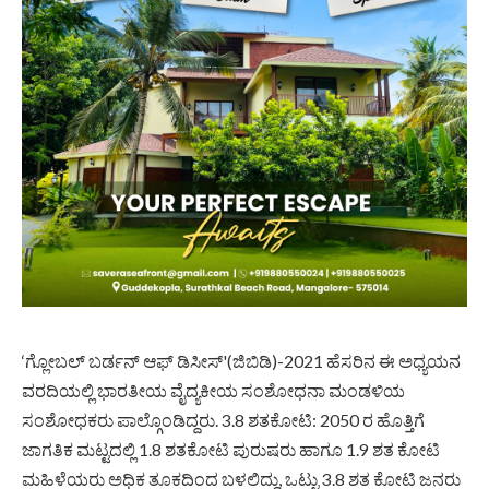
‘ಗ್ಲೋಬಲ್ ಬರ್ಡನ್ ಆಫ್ ಡಿಸೀಸ್'(ಜಿಬಿಡಿ)-2021 ಹೆಸರಿನ ಈ ಅಧ್ಯಯನ
ವರದಿಯಲ್ಲಿ ಭಾರತೀಯ ವೈದ್ಯಕೀಯ ಸಂಶೋಧನಾ ಮಂಡಳಿಯ
ಸಂಶೋಧಕರು ಪಾಲ್ಗೊಂಡಿದ್ದರು. 3.8 ಶತಕೋಟಿ: 2050 ರ ಹೊತ್ತಿಗೆ
ಜಾಗತಿಕ ಮಟ್ಟದಲ್ಲಿ 1.8 ಶತಕೋಟಿ ಪುರುಷರು ಹಾಗೂ 1.9 ಶತ ಕೋಟಿ
ಮಹಿಳೆಯರು ಅಧಿಕ ತೂಕದಿಂದ ಬಳಲಿದ್ದು, ಒಟ್ಟು 3.8 ಶತ ಕೋಟಿ ಜನರು