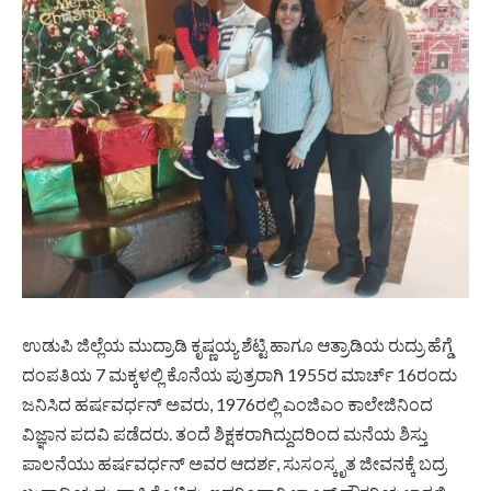
ಉಡುಪಿ ಜಿಲ್ಲೆಯ ಮುದ್ರಾಡಿ ಕೃಷ್ಣಯ್ಯ ಶೆಟ್ಟಿ ಹಾಗೂ ಆತ್ರಾಡಿಯ ರುದ್ರು ಹೆಗ್ಡೆ
ದಂಪತಿಯ 7 ಮಕ್ಕಳಲ್ಲಿ ಕೊನೆಯ ಪುತ್ರರಾಗಿ 1955ರ ಮಾರ್ಚ್ 16ರಂದು
ಜನಿಸಿದ ಹರ್ಷವರ್ಧನ್ ಅವರು, 1976ರಲ್ಲಿ ಎಂಜಿಎಂ ಕಾಲೇಜಿನಿಂದ
ವಿಜ್ಞಾನ ಪದವಿ ಪಡೆದರು. ತಂದೆ ಶಿಕ್ಷಕರಾಗಿದ್ದುದರಿಂದ ಮನೆಯ ಶಿಸ್ತು
ಪಾಲನೆಯು ಹರ್ಷವರ್ಧನ್ ಅವರ ಆದರ್ಶ, ಸುಸಂಸ್ಕೃತ ಜೀವನಕ್ಕೆ ಬದ್ರ