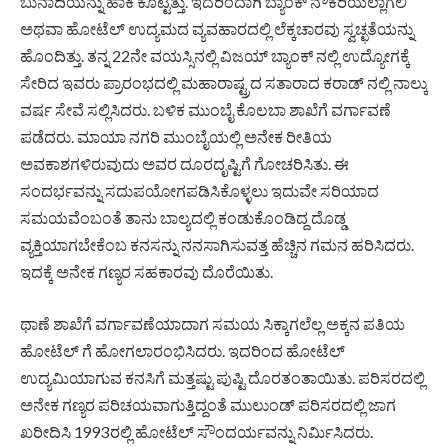
ಬುನಾದಿಯನ್ನು ಹಾಕಿ ಕೊಟ್ಟಿತ್ತು. ಇದರಿಂದಾಗಿ ಬ್ಯಾಂಕ್ ನೌಕರಿಯಲ್ಲಾಗಲಿ
ಅಥವಾ ಹೋಟೆಲ್ ಉದ್ಯಮದ ವ್ಯವಹಾರದಲ್ಲಿ ಲೆಕ್ಕಚಾರವು ಸ್ವಚ್ಛತೆಯನ್ನು
ಹೊಂದಿತ್ತು. ತನ್ನ 22ನೇ ವಯಸ್ಸಿನಲ್ಲಿ ವಿಜಯ್ ಬ್ಯಾಂಕ್ ನಲ್ಲಿ ಉದ್ಯೋಗಕ್ಕೆ
ಸೇರಿದ ಇವರು ಪ್ರಾರಂಭದಲ್ಲಿ ಮಹಾರಾಷ್ಟ್ರದ ಸತಾರಾದ ಕರಾಡ್ ನಲ್ಲಿ ನಾಲ್ಕು
ವರ್ಷ ಸೇವೆ ಸಲ್ಲಿಸಿದರು. ಬಳಿಕ ಮುಂಬೈ ಕೊಲಬಾ ಶಾಖೆಗೆ ವರ್ಗಾವಣೆ
ಪಡೆದರು. ಮಾಯಾ ನಗರಿ ಮುಂಬೈಯಲ್ಲಿ ಅನೇಕ ರೀತಿಯ
ಅವಕಾಶಗಳಿರುವುದು ಅವರ ದೂರದೃಷ್ಟಿಗೆ ಗೋಚರಿಸಿತು. ಈ
ಸಂದರ್ಭವನ್ನು ಸದುಪಯೋಗಪಡಿಸಿಕೊಳ್ಳಲು ಇದುವೇ ಸರಿಯಾದ
ಸಮಯವೆಂಬಂತೆ ತಾನು ಬಾಲ್ಯದಲ್ಲಿ ಕಂಡುಕೊಂಡಿದ್ದ ದೊಡ್ಡ
ವ್ಯಕ್ತಿಯಾಗಬೇಕೆಂಬ ಕನಸನ್ನು ನನಸಾಗಿಸುವತ್ತ ಹೆಚ್ಚಿನ ಗಮನ ಹರಿಸಿದರು.
ಇದಕ್ಕೆ ಅನೇಕ ಗಣ್ಯರ ಸಹಕಾರವು ದೊರೆಯಿತು.
ಥಾಣೆ ಶಾಖೆಗೆ ವರ್ಗಾವಣೆಯಾದಾಗ ಸಮಯ ಸಿಕ್ಕಾಗಲೆಲ್ಲ ಅಕ್ಕನ ಪತಿಯ
ಹೋಟೆಲ್ ಗೆ ಹೋಗಲಾರಂಭಿಸಿದರು. ಇದರಿಂದ ಹೋಟೆಲ್
ಉದ್ಯಮಿಯಾಗುವ ಕನಸಿಗೆ ಮತ್ತಷ್ಟು ಪುಷ್ಟಿ ದೊರತಂತಾಯಿತು. ಪರಿಸರದಲ್ಲಿ
ಅನೇಕ ಗಣ್ಯರ ಪರಿಚಯವಾಗುತ್ತಿದ್ದಂತೆ ಮುಲುಂಡ್ ಪರಿಸರದಲ್ಲಿ ಜಾಗ
ಖರೀದಿಸಿ 1993ರಲ್ಲಿ ಹೋಟೆಲ್ ಸೌಂದರ್ಯವನ್ನು ನಿರ್ಮಿಸಿದರು.