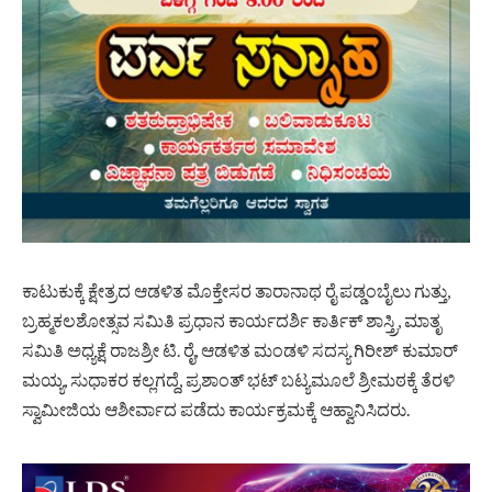
ಕಾಟುಕುಕ್ಕೆ ಕ್ಷೇತ್ರದ ಆಡಳಿತ ಮೊಕ್ತೇಸರ ತಾರಾನಾಥ ರೈ ಪಡ್ಡಂಬೈಲು ಗುತ್ತು,
ಬ್ರಹ್ಮಕಲಶೋತ್ಸವ ಸಮಿತಿ ಪ್ರಧಾನ ಕಾರ್ಯದರ್ಶಿ ಕಾರ್ತಿಕ್ ಶಾಸ್ತ್ರಿ, ಮಾತೃ
ಸಮಿತಿ ಅಧ್ಯಕ್ಷೆ ರಾಜಶ್ರೀ ಟಿ. ರೈ, ಆಡಳಿತ ಮಂಡಳಿ ಸದಸ್ಯ ಗಿರೀಶ್ ಕುಮಾರ್
ಮಯ್ಯ, ಸುಧಾಕರ ಕಲ್ಲಗದ್ದೆ, ಪ್ರಶಾಂತ್ ಭಟ್ ಬಟ್ಯಮೂಲೆ ಶ್ರೀಮಠಕ್ಕೆ ತೆರಳಿ
ಸ್ವಾಮೀಜಿಯ ಆಶೀರ್ವಾದ ಪಡೆದು ಕಾರ್ಯಕ್ರಮಕ್ಕೆ ಆಹ್ವಾನಿಸಿದರು.