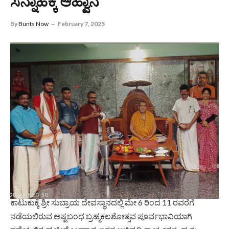
ಸನ್ನಾಹಕ್ಕೆ ಆಹ್ವಾನ
By
Bunts Now
February 7, 2025
ಕಾಟುಕುಕ್ಕೆ ಶ್ರೀ ಸುಬ್ರಾಯ ದೇವಸ್ಥಾನದಲ್ಲಿ ಮೇ 6 ರಿಂದ 11 ರವರೆಗೆ
ನಡೆಯಲಿರುವ ಅಷ್ಟಬಂಧ ಬ್ರಹ್ಮಕಲಶೋತ್ಸವ ಪೂರ್ವಭಾವಿಯಾಗಿ