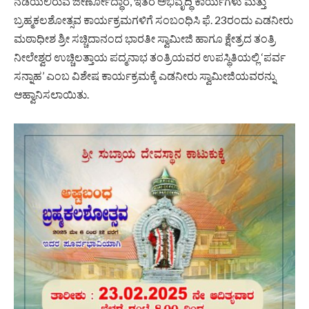
ನಡೆಯಲಿರುವ ಜೀರ್ಣೋದ್ಧಾರ, ಇತರ ಅಭಿವೃದ್ಧಿ ಕಾರ್ಯಗಳು ಮತ್ತು
ಬ್ರಹ್ಮಕಲಶೋತ್ಸವ ಕಾರ್ಯಕ್ರಮಗಳಿಗೆ ಸಂಬಂಧಿಸಿ ಫೆ. 23ರಂದು ಎಡನೀರು
ಮಠಾಧೀಶ ಶ್ರೀ ಸಚ್ಚಿದಾನಂದ ಭಾರತೀ ಸ್ವಾಮೀಜಿ ಹಾಗೂ ಕ್ಷೇತ್ರದ ತಂತ್ರಿ
ನೀಲೇಶ್ವರ ಉಚ್ಚಿಲತ್ತಾಯ ಪದ್ಮನಾಭ ತಂತ್ರಿಯವರ ಉಪಸ್ಥಿತಿಯಲ್ಲಿ ‘ಪರ್ವ
ಸನ್ನಾಹ’ ಎಂಬ ವಿಶೇಷ ಕಾರ್ಯಕ್ರಮಕ್ಕೆ ಎಡನೀರು ಸ್ವಾಮೀಜಿಯವರನ್ನು
ಆಹ್ವಾನಿಸಲಾಯಿತು.