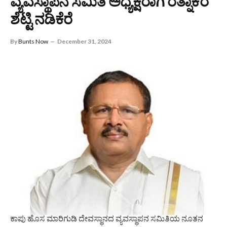
ವ್ಯವಸ್ಥಾಪನ ಸಮಿತಿ ಅಧ್ಯಕ್ಷರಾಗಿ ರತ್ನಾಕರ
ಶೆಟ್ಟಿ ನಡಿಕೆರೆ
By
Bunts Now
December 31, 2024
ಕಾಪು ಹೊಸ ಮಾರಿಗುಡಿ ದೇವಸ್ಥಾನದ ವ್ಯವಸ್ಥಾಪನ ಸಮಿತಿಯ ನೂತನ