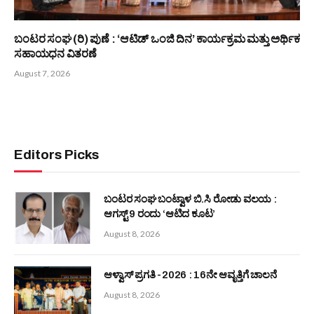
ತುಳುವ ಮಹಾಸಭೆ ಇಂಟರ್ನ್ಯಾಷನಲ್ : ಥಾಯ್ಲೆಂಡ್ ಘಟಕದ ಅಧ್ಯಕ್ಷರಾಗಿ
ವಿನಯ ರೈ
August 7, 2026
ಬಂಟರ ಸಂಘ (ರಿ) ಪುಣೆ : ‘ಆಟಿಡ್ ಒಂಜಿ ದಿನ’ ಕಾರ್ಯಕ್ರಮ ಮತ್ತು ಅರ್ಥಿಕ
ಸಹಾಯಧನ ವಿತರಣೆ