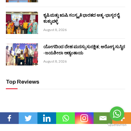
August 7, 2026
Editors Picks
ಬಂಟರ ಸಂಘ ಬಂಟ್ವಾಳ ಬಿ.ಸಿ ರೋಡು ವಲಯ :
ಆಗಸ್ಟ್ 9 ರಂದು ‘ಆಟಿದ ಕೂಟ’
August 8, 2026
ಆಳ್ವಾಸ್ ಪ್ರಗತಿ -2026 : 16ನೇ ಆವೃತ್ತಿಗೆ ಚಾಲನೆ
August 8, 2026
ಕೃಷಿ ಮತ್ತು ಋಷಿ ಸಂಸ್ಕೃತಿ ಭಾರತದ ಆತ್ಮ -ಭಾಸ್ಕರ ರೈ
ಕುಕ್ಕುವಳ್ಳಿ