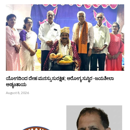
ಆಳ್ವಾಸ್ ಪ್ರಗತಿ -2026 : 16ನೇ ಆವೃತ್ತಿಗೆ ಚಾಲನೆ
August 8, 2026
ಕೃಷಿ ಮತ್ತು ಋಷಿ ಸಂಸ್ಕೃತಿ ಭಾರತದ ಆತ್ಮ -ಭಾಸ್ಕರ ರೈ ಕುಕ್ಕುವಳ್ಳಿ
August 8, 2026