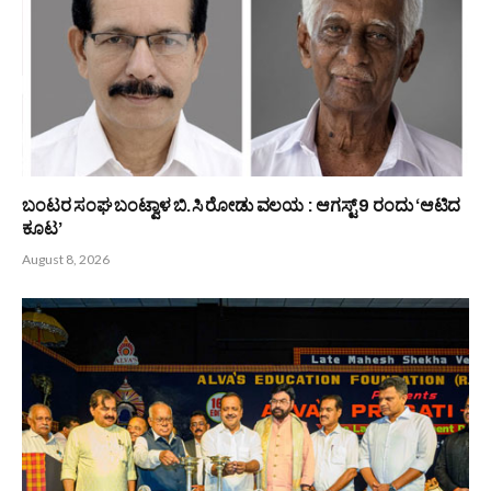
ಅಂತರ್ ರಾಜ್ಯ ಬಂಟ ಕ್ರೀಡೋತ್ಸವ :
ಇರಾ ಪಾತ್ರಾಡಿಗುತ್ತು : ಜನವರಿ 4
ತ್ರೋಬಾಲ್ ನಲ್ಲಿ ಬೆಂಗಳೂರು ಬಂಟರ
ರಂದು ಪುಷ್ಪರಾಜ್ ಶೆಟ್ಟಿಯವರಿಗೆ ಗಡಿ
ಸಂಘಕ್ಕೆ ದ್ವಿತೀಯ ಸ್ಥಾನ
ಪ್ರದಾನ
Bunts Now
Related
Posts