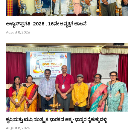
ಬಂಟರ ಸಂಘ ಬಂಟ್ವಾಳ ಬಿ.ಸಿ ರೋಡು ವಲಯ : ಆಗಸ್ಟ್ 9 ರಂದು ‘ಆಟಿದ
ಕೂಟ’
August 8, 2026