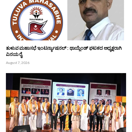
ಯೋಗದಿಂದ ದೇಹ ಮನಸ್ಸು ಸುರಕ್ಷಿತ; ಆರೋಗ್ಯ ಸುಸ್ಥಿರ -ಜಯಶೀಲಾ
ಅಡ್ಯoತಾಯ
August 8, 2026