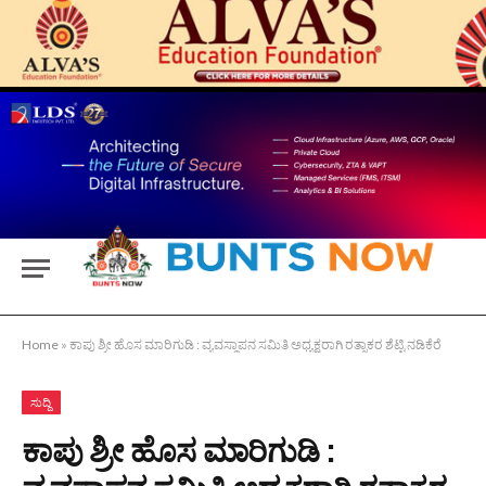
Home
»
ಕಾಪು ಶ್ರೀ ಹೊಸ ಮಾರಿಗುಡಿ : ವ್ಯವಸ್ಥಾಪನ ಸಮಿತಿ ಅಧ್ಯಕ್ಷರಾಗಿ ರತ್ನಾಕರ ಶೆಟ್ಟಿ ನಡಿಕೆರೆ
ಸುದ್ದಿ
ಕಾಪು ಶ್ರೀ ಹೊಸ ಮಾರಿಗುಡಿ :