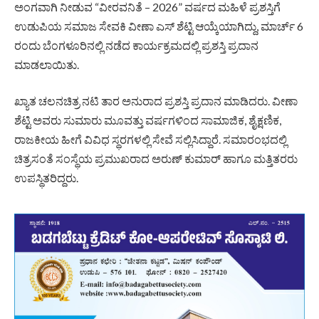
ಅಂಗವಾಗಿ ನೀಡುವ “ವೀರವನಿತೆ – 2026” ವರ್ಷದ ಮಹಿಳೆ ಪ್ರಶಸ್ತಿಗೆ
ಉಡುಪಿಯ ಸಮಾಜ ಸೇವಕಿ ವೀಣಾ ಎಸ್ ಶೆಟ್ಟಿ ಆಯ್ಕೆಯಾಗಿದ್ದು, ಮಾರ್ಚ್ 6
ರಂದು ಬೆಂಗಳೂರಿನಲ್ಲಿ ನಡೆದ ಕಾರ್ಯಕ್ರಮದಲ್ಲಿ ಪ್ರಶಸ್ತಿ ಪ್ರದಾನ
ಮಾಡಲಾಯಿತು.
ಖ್ಯಾತ ಚಲನಚಿತ್ರ ನಟಿ ತಾರ ಅನುರಾದ ಪ್ರಶಸ್ತಿ ಪ್ರದಾನ ಮಾಡಿದರು. ವೀಣಾ
ಶೆಟ್ಟಿ ಅವರು ಸುಮಾರು ಮೂವತ್ತು ವರ್ಷಗಳಿಂದ ಸಾಮಾಜಿಕ, ಶೈಕ್ಷಣಿಕ,
ರಾಜಕೀಯ ಹೀಗೆ ವಿವಿಧ ಸ್ಥರಗಳಲ್ಲಿ ಸೇವೆ ಸಲ್ಲಿಸಿದ್ದಾರೆ. ಸಮಾರಂಭದಲ್ಲಿ
ಚಿತ್ರಸಂತೆ ಸಂಸ್ಥೆಯ ಪ್ರಮುಖರಾದ ಅರುಣ್ ಕುಮಾರ್ ಹಾಗೂ‌ ಮತ್ತಿತರರು‌
ಉಪಸ್ಥಿತರಿದ್ದರು.