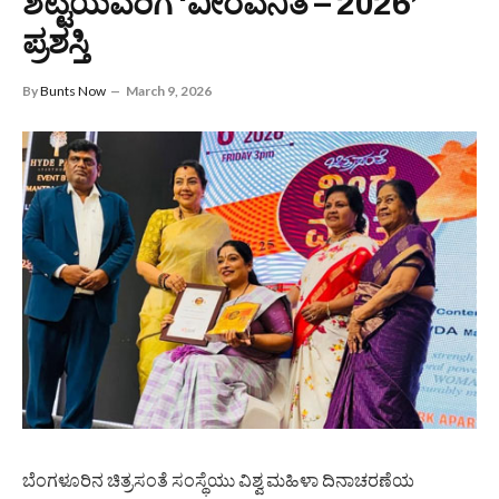
ಶೆಟ್ಟಿಯವರಿಗೆ ‘ವೀರವನಿತೆ – 2026’
ಪ್ರಶಸ್ತಿ
By
Bunts Now
March 9, 2026
ಬೆಂಗಳೂರಿನ‌ ಚಿತ್ರಸಂತೆ ಸಂಸ್ಥೆಯು ವಿಶ್ವ ಮಹಿಳಾ ದಿನಾಚರಣೆಯ