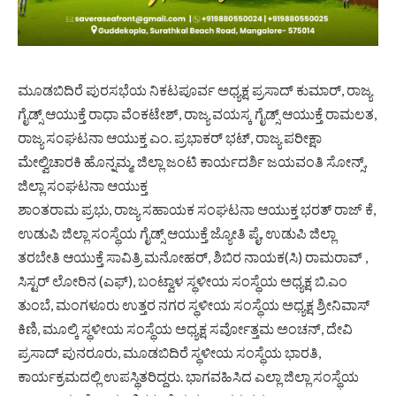
ಮೂಡಬಿದಿರೆ ಪುರಸಭೆಯ ನಿಕಟಪೂರ್ವ ಅಧ್ಯಕ್ಷ ಪ್ರಸಾದ್ ಕುಮಾರ್, ರಾಜ್ಯ
ಗೈಡ್ಸ್ ಆಯುಕ್ತೆ ರಾಧಾ ವೆಂಕಟೇಶ್, ರಾಜ್ಯ ವಯಸ್ಕ ಗೈಡ್ಸ್ ಆಯುಕ್ತೆ ರಾಮಲತ,
ರಾಜ್ಯ ಸಂಘಟನಾ ಆಯುಕ್ತ ಎಂ. ಪ್ರಭಾಕರ್ ಭಟ್, ರಾಜ್ಯ ಪರೀಕ್ಷಾ
ಮೇಲ್ವಿಚಾರಕಿ ಹೊನ್ನಮ್ಮ, ಜಿಲ್ಲಾ ಜಂಟಿ ಕಾರ್ಯದರ್ಶಿ ಜಯವಂತಿ ಸೋನ್ಸ್,
ಜಿಲ್ಲಾ ಸಂಘಟನಾ ಆಯುಕ್ತ
ಶಾಂತರಾಮ ಪ್ರಭು, ರಾಜ್ಯ ಸಹಾಯಕ ಸಂಘಟನಾ ಆಯುಕ್ತ ಭರತ್ ರಾಜ್ ಕೆ,
ಉಡುಪಿ ಜಿಲ್ಲಾ ಸಂಸ್ಥೆಯ ಗೈಡ್ಸ್ ಆಯುಕ್ತೆ ಜ್ಯೋತಿ ಪೈ, ಉಡುಪಿ ಜಿಲ್ಲಾ
ತರಬೇತಿ ಆಯುಕ್ತೆ ಸಾವಿತ್ರಿ ಮನೋಹರ್, ಶಿಬಿರ ನಾಯಕ(ಸಿ) ರಾಮರಾವ್ ,
ಸಿಸ್ಟರ್ ಲೋರಿನ (ಎಫ್), ಬಂಟ್ವಾಳ ಸ್ಥಳೀಯ ಸಂಸ್ಥೆಯ ಅಧ್ಯಕ್ಷ ಬಿ.ಎಂ
ತುಂಬೆ, ಮಂಗಳೂರು ಉತ್ತರ ನಗರ ಸ್ಥಳೀಯ ಸಂಸ್ಥೆಯ ಅಧ್ಯಕ್ಷ ಶ್ರೀನಿವಾಸ್
ಕಿಣಿ, ಮೂಲ್ಕಿ ಸ್ಥಳೀಯ ಸಂಸ್ಥೆಯ ಅಧ್ಯಕ್ಷ ಸರ್ವೋತ್ತಮ ಅಂಚನ್, ದೇವಿ
ಪ್ರಸಾದ್ ಪುನರೂರು, ಮೂಡಬಿದಿರೆ ಸ್ಥಳೀಯ ಸಂಸ್ಥೆಯ ಭಾರತಿ,
ಕಾರ್ಯಕ್ರಮದಲ್ಲಿ ಉಪಸ್ಥಿತರಿದ್ದರು. ಭಾಗವಹಿಸಿದ ಎಲ್ಲಾ ಜಿಲ್ಲಾ ಸಂಸ್ಥೆಯ