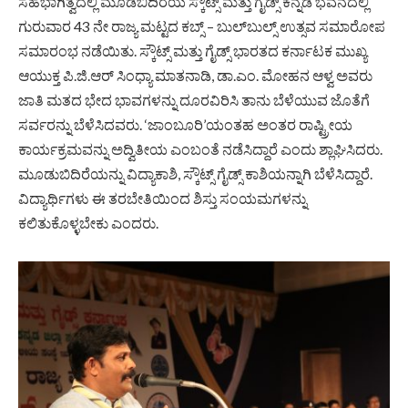
ಸಹಭಾಗಿತ್ವದಲ್ಲಿ ಮೂಡಬಿದಿರೆಯ ಸ್ಕೌಟ್ಸ್ ಮತ್ತು ಗೈಡ್ಸ್ ಕನ್ನಡ ಭವನದಲ್ಲಿ
ಗುರುವಾರ 43 ನೇ ರಾಜ್ಯ ಮಟ್ಟದ ಕಬ್ಸ್ – ಬುಲ್‍ಬುಲ್ಸ್ ಉತ್ಸವ ಸಮಾರೋಪ
ಸಮಾರಂಭ ನಡೆಯಿತು. ಸ್ಕೌಟ್ಸ್ ಮತ್ತು ಗೈಡ್ಸ್ ಭಾರತದ ಕರ್ನಾಟಕ ಮುಖ್ಯ
ಆಯುಕ್ತ ಪಿ.ಜಿ.ಆರ್ ಸಿಂಧ್ಯಾ ಮಾತನಾಡಿ, ಡಾ.ಎಂ. ಮೋಹನ ಆಳ್ವ ಅವರು
ಜಾತಿ ಮತದ ಭೇದ ಭಾವಗಳನ್ನು ದೂರವಿರಿಸಿ ತಾನು ಬೆಳೆಯುವ ಜೊತೆಗೆ
ಸರ್ವರನ್ನು ಬೆಳೆಸಿದವರು. ‘ಜಾಂಬೂರಿ’ಯಂತಹ ಅಂತರ ರಾಷ್ಟ್ರೀಯ
ಕಾರ್ಯಕ್ರಮವನ್ನು ಅದ್ವಿತೀಯ ಎಂಬಂತೆ ನಡೆಸಿದ್ದಾರೆ ಎಂದು ಶ್ಲಾಘಿಸಿದರು.
ಮೂಡುಬಿದಿರೆಯನ್ನು ವಿದ್ಯಾಕಾಶಿ, ಸ್ಕೌಟ್ಸ್ ಗೈಡ್ಸ್ ಕಾಶಿಯನ್ನಾಗಿ ಬೆಳೆಸಿದ್ದಾರೆ.
ವಿದ್ಯಾರ್ಥಿಗಳು ಈ ತರಬೇತಿಯಿಂದ ಶಿಸ್ತು ಸಂಯಮಗಳನ್ನು
ಕಲಿತುಕೊಳ್ಳಬೇಕು ಎಂದರು.