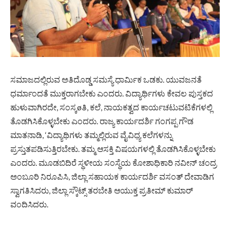
ಸಮಾಜದಲ್ಲಿರುವ ಅತಿದೊಡ್ಡ ಸಮಸ್ಯೆ ಧಾರ್ಮಿಕ ಒಡಕು. ಯುವಜನತೆ
ಧರ್ಮಾಂದತೆ ಮುಕ್ತರಾಗಬೇಕು ಎಂದರು. ವಿದ್ಯಾರ್ಥಿಗಳು ಕೇವಲ ಪುಸ್ತಕದ
ಹುಳುವಾಗಿರದೇ, ಸಂಸ್ಕøತಿ, ಕಲೆ, ನಾಯಕತ್ವದ ಕಾರ್ಯಚಟುವಟಿಕೆಗಳಲ್ಲಿ
ತೊಡಗಿಸಿಕೊಳ್ಳಬೇಕು ಎಂದರು. ರಾಜ್ಯ ಕಾರ್ಯದರ್ಶಿ ಗಂಗಪ್ಪ ಗೌಡ
ಮಾತನಾಡಿ, ‘ವಿದ್ಯಾಥಿಗಳು ತಮ್ಮಲ್ಲಿರುವ ವೈವಿಧ್ಯ ಕಲೆಗಳನ್ನು
ಪ್ರಸ್ತುತಪಡಿಸುತ್ತಿರಬೇಕು. ತಮ್ಮ ಆಸಕ್ತಿ ವಿಷಯಗಳಲ್ಲಿ ತೊಡಗಿಸಿಕೊಳ್ಳಬೇಕು
ಎಂದರು. ಮೂಡಬಿದಿರೆ ಸ್ಥಳೀಯ ಸಂಸ್ಥೆಯ ಕೋಶಾಧಿಕಾರಿ ನವೀನ್ ಚಂದ್ರ
ಅಂಬೂರಿ ನಿರೂಪಿಸಿ, ಜಿಲ್ಲಾ ಸಹಾಯಕ ಕಾರ್ಯದರ್ಶಿ ವಸಂತ್ ದೇವಾಡಿಗ
ಸ್ವಾಗತಿಸಿದರು, ಜಿಲ್ಲಾ ಸ್ಕೌಟ್ಸ್ ತರಬೇತಿ ಆಯುಕ್ತ ಪ್ರತೀಮ್ ಕುಮಾರ್
ವಂದಿಸಿದರು.