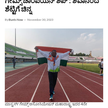
ಗೇಮ್ಸ್ ಚಾಂಪಿಯನ್ ಶಿಪ್ : ಶಿವಾನಂದ
ಶೆಟ್ಟಿಗೆ ಚಿನ್ನ
By
Bunts Now
November 30, 2023
ಮಾಸ್ಟರ್ಸ್ ಗೇಮ್ಸ್ ಅಸೋಸಿಯೇಷನ್ ಮಹಾರಾಷ್ಟ್ರ ಇದರ 4ನೇ