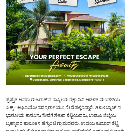
ಪ್ರಸ್ತುತ ಅವರು ಗುಜರಾತ್ ನ ರಾಷ್ಟೀಯ ರಕ್ಷಾ ವಿವಿ ಆಡಳಿತ ಮಂಡಳಿಯ
ಎಕ್ಸ್ – ಆಫಿಷಿಯೋ ಸದಸ್ಯರಾಗಿಯೂ ಸೇವೆ ಸಲ್ಲಿಸಿದ್ದಾರೆ. 2003 ಬ್ಯಾಚ್ ನ
ಭಾರತೀಯ ಕಾನೂನು ಸೇವೆಗೆ ಸೇರಿದ ಶೆಟ್ಟಿಯವರು, ಉಡುಪಿ ಜಿಲ್ಲೆಯ
ಬ್ರಹ್ಮಾವರ ತಾಲೂಕಿನ ಹೆಗ್ಗುಂಜೆ ಗ್ರಾಮದವರು. ಉದಯ ಕುಮಾರ್ ಶೆಟ್ಟಿ
ಉಡುಪಿಯ ವೈಕುಂಠ ಬಾಳಿಗಾ ಕಾನೂನು ಕಾಲೇಜಿನಲ್ಲಿ ಎಲ್ಎಲ್ ಬಿ ಮಾಡಿ