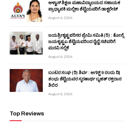
ಆಳ್ವಾಸ್ ಶಿಕ್ಷಣ ಮಹಾವಿದ್ಯಾಲಯದ ಸಹಾಯಕ
ಪ್ರಾಧ್ಯಾಪಕಿ ಮಲ್ಲಿಕಾ ಶೆಟ್ಟಿಯವರಿಗೆ ಡಾಕ್ಟರೇಟ್
August 6, 2026
ಜಯಶ್ರೀಕೃಷ್ಣ ಪರಿಸರ ಪ್ರೇಮಿ ಸಮಿತಿ (ರಿ) : ತೋನ್ಸೆ
ಜಯಕೃಷ್ಣ ಎ ಶೆಟ್ಟಿಯವರಿಂದ ರೈಲ್ವೆ ಸಚಿವರಿಗೆ
ಮನವಿ ಸಲ್ಲಿಕೆ
August 6, 2026
ಬಂಟರ ಸಂಘ (ರಿ) ಶಿರ್ವ : ಆಗಸ್ಟ್ 9 ರಂದು ದಿ|
ಶಂಭು ಶೆಟ್ಟಿಯವರ ಸ್ಮರಣಾರ್ಥ ಬೃಹತ್ ರಕ್ತದಾನ
ಶಿಬಿರ
August 6, 2026
Top Reviews