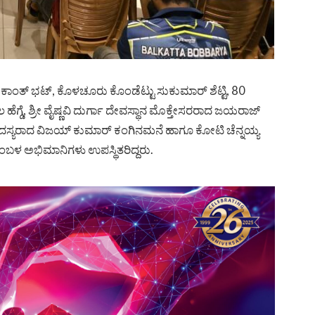
ತ್ ಭಟ್, ಕೊಳಚೂರು ಕೊಂಡೆಟ್ಟು ಸುಕುಮಾರ್ ಶೆಟ್ಟಿ, 80
ಗ್ಡೆ, ಶ್ರೀ ವೈಷ್ಣವಿ ದುರ್ಗಾ ದೇವಸ್ಥಾನ ಮೊಕ್ತೇಸರರಾದ ಜಯರಾಜ್
ಿಯ ಸದಸ್ಯರಾದ ವಿಜಯ್ ಕುಮಾರ್ ಕಂಗಿನಮನೆ ಹಾಗೂ ಕೋಟಿ ಚೆನ್ನಯ್ಯ
ಬಳ ಅಭಿಮಾನಿಗಳು ಉಪಸ್ಥಿತರಿದ್ದರು.