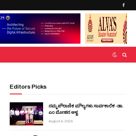
Faceb
Editors Picks
ನಮ್ಮ ಪೌರಾಣಿಕ ಮೌಲ್ಯಗಳು ಸಾರ್ವಕಾಲಿಕ -ಡಾ.
ಎಂ ಮೋಹನ ಆಳ್ವ
August 6, 2026