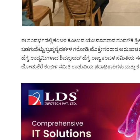
ಈ ಸಂದರ್ಭದಲ್ಲಿ ಕಂಬಳ ಕೋಣದ ಯಜಮಾನರಾದ ನಂದಳಿಕೆ ಶ್ರೀಕಾಂ
ಬಡಗುಬೆಟ್ಟು ಬ್ರಹ್ಮಬೈದರ್ಕಳ ಗರೋಡಿ ಮೊಕ್ತೇಸರರಾದ ಅರುಣಾಚಲ ಹೆ
ಹೆಗ್ಡೆ, ಉದ್ಯಮಿಗಳಾದ ಶಿವಪ್ರಸಾದ್ ಹೆಗ್ಡೆ, ರಾಜ್ಯ ಕಂಬಳ ಸಮಿತ
ಜೋಡುಕೆರೆ ಕಂಬಳ ಸಮಿತಿ ಉಡುಪಿಯ ಪದಾಧಿಕಾರಿಗಳು ಮತ್ತು ಕಂ