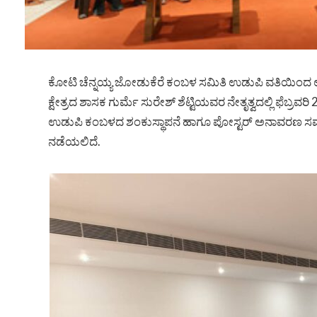
ಕೋಟಿ ಚೆನ್ನಯ್ಯ ಜೋಡುಕೆರೆ ಕಂಬಳ ಸಮಿತಿ ಉಡುಪಿ ವತಿಯಿಂದ ಉ
ಕ್ಷೇತ್ರದ ಶಾಸಕ ಗುರ್ಮೆ ಸುರೇಶ್ ಶೆಟ್ಟಿಯವರ ನೇತೃತ್ವದಲ್ಲಿ ಫೆಬ
ಉಡುಪಿ ಕಂಬಳದ ಶಂಕುಸ್ಥಾಪನೆ ಹಾಗೂ ಪೋಸ್ಟರ್ ಅನಾವರಣ ಸಮಾ
ನಡೆಯಲಿದೆ.