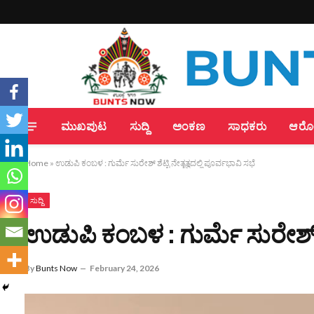
ಮುಖಪುಟ
ಸುದ್ದಿ
ಅಂಕಣ
ಸಾಧಕರು
ಆರೋಗ
Home
»
ಉಡುಪಿ ಕಂಬಳ : ಗುರ್ಮೆ ಸುರೇಶ್ ಶೆಟ್ಟಿ ನೇತೃತ್ವದಲ್ಲಿ ಪೂರ್ವಭಾವಿ ಸಭೆ
ಸುದ್ದಿ
ಉಡುಪಿ ಕಂಬಳ : ಗುರ್ಮೆ ಸುರೇಶ್ ಶೆ
By
Bunts Now
February 24, 2026