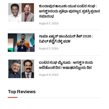
ಕುಂದಾಪುರ ತಾಲೂಕು ಯುವ ಬಂಟರ ಸಂಘ :
ಆಗಸ್ಟ್ 9ರಂದು ಪ್ರತಿಭಾ ಪುರಸ್ಕಾರ, ಪ್ರಶಸ್ತಿ ಪ್ರದಾನ
ಸಮಾರಂಭ
August 5, 2026
ಗಾಮಾ ಏಷ್ಯನ್ ಚಾಂಪಿಯನ್‌ ಶಿಪ್‌ 2026 :
ನಿಖಿಲ್ ಶೆಟ್ಟಿಗೆ ಬೆಳ್ಳಿ ಪದಕ
August 5, 2026
ಬಂಟರ ಸಂಘ ಮೈಸೂರು : ಆಗಸ್ಟ್ 9 ರಂದು
ಆಟಿಡೊಂಜಿ ದಿನ / ಆಷಾಢದಲ್ಲೊಂದು ದಿನ
August 4, 2026
Top Reviews