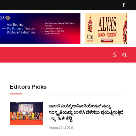
Faceb
Editors Picks
ಬಾಂಬೆ ಬಂಟ್ಸ್ ಅಸೋಸಿಯೇಷನ್ ನಮ್ಮ
ಸಂಸ್ಕೃತಿಯನ್ನು ಉಳಿಸಿ ಬೆಳೆಸಲು ಪ್ರಯತ್ನಿಸುತ್ತಿದೆ
-ನ್ಯಾ. ಡಿ.ಕೆ ಶೆಟ್ಟಿ
August 5, 2026