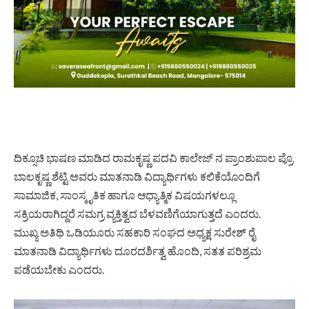
ದಿಕ್ಸೂಚಿ ಭಾಷಣ ಮಾಡಿದ ರಾಮಕೃಷ್ಣ ಪದವಿ ಕಾಲೇಜ್ ನ ಪ್ರಾಂಶುಪಾಲ ಪ್ರೊ
ಬಾಲಕೃಷ್ಣ ಶೆಟ್ಟಿ ಅವರು ಮಾತನಾಡಿ ವಿದ್ಯಾರ್ಥಿಗಳು ಕಲಿಕೆಯೊಂದಿಗೆ
ಸಾಮಾಜಿಕ, ಸಾಂಸ್ಕೃತಿಕ ಹಾಗೂ ಆಧ್ಯಾತ್ಮಿಕ ವಿಷಯಗಳಲ್ಲೂ
ಸಕ್ರಿಯರಾಗಿದ್ದರೆ ಸಮಗ್ರ ವ್ಯಕ್ತಿತ್ವದ ಬೆಳವಣಿಗೆಯಾಗುತ್ತದೆ ಎಂದರು.
ಮುಖ್ಯ ಅತಿಥಿ ಒಡಿಯೂರು ಸಹಕಾರಿ ಸಂಘದ ಅಧ್ಯಕ್ಷ ಸುರೇಶ್ ರೈ
ಮಾತನಾಡಿ ವಿದ್ಯಾರ್ಥಿಗಳು ದೂರದರ್ಶಿತ್ವ ಹೊಂದಿ, ಸತತ ಪರಿಶ್ರಮ
ಪಡೆಯಬೇಕು ಎಂದರು.