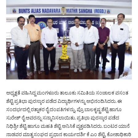
ಅಧ್ಯಕ್ಷತೆ ವಹಿಸಿದ್ದ ಮಂಗಳೂರು ತಾಲೂಕು ಸಮಿತಿಯ ಸಂಚಾಲಕ ವಸಂತ
ಶೆಟ್ಟಿ ಪ್ರತಿಭಾ ಪುರಸ್ಕಾರ ಪಡೆದ ವಿದ್ಯಾರ್ಥಿಗಳನ್ನು ಅಭಿನಂದಿಸಿದರು. ಈ
ಸಂದರ್ಭದಲ್ಲಿ ರತ್ನಾಕರ ರೈ ದಂಪತಿಗಳನ್ನು, ಪ್ರೊ ಬಾಲಕೃಷ್ಣ ಶೆಟ್ಟಿ ಹಾಗೂ
ಸುರೇಶ್ ರೈ ಅವರನ್ನು ಸನ್ಮಾನಿಸಲಾಯಿತು. ಪ್ರತಿಭಾ ಪುರಸ್ಕಾರ ಪಡೆದ
ನಿಧಿಶ್ರೀ ಶೆಟ್ಟಿ ಹಾಗೂ ಮಹತಿ ಶೆಟ್ಟಿ ಅನಿಸಿಕೆ ವ್ಯಕ್ತಪಡಿಸಿದರು. ಬಂಟರ ಯಾನೆ
ನಾಡವರ ಮಾತೃಸಂಘದ ಪ್ರಧಾನ ಕಾರ್ಯದರ್ಶಿ ಕೆ ಎಂ ಶೆಟ್ಟಿ, ಕೋಶಾಧಿಕಾರಿ