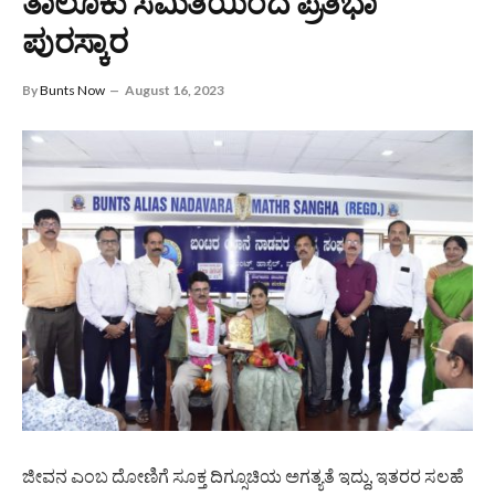
ತಾಲೂಕು ಸಮಿತಿಯಿಂದ ಪ್ರತಿಭಾ
ಪುರಸ್ಕಾರ
By
Bunts Now
August 16, 2023
ಜೀವನ ಎಂಬ ದೋಣಿಗೆ ಸೂಕ್ತ ದಿಗ್ಸೂಚಿಯ ಅಗತ್ಯತೆ ಇದ್ದು, ಇತರರ ಸಲಹೆ