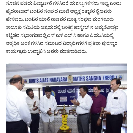
ಸೂಚನೆ ಪಡೆದು ವಿದ್ಯಾರ್ಜನೆ ಗಳಿಸಿದರೆ ಯಶಸ್ಸು ಗಳಿಸಲು ಸಾಧ್ಯ ಎಂದು
ಹೈದರಾಬಾದ್ ಬಂಟರ ಸಂಘದ ಮಾಜಿ ಅಧ್ಯಕ್ಷ ರತ್ನಾಕರ ರೈ ಅವರು
ಹೇಳಿದರು. ಬಂಟರ ಯಾನೆ ನಾಡವರ ಮಾತೃ ಸಂಘದ ಮಂಗಳೂರು
ತಾಲೂಕು ಸಮಿತಿಯ ಆಶ್ರಯದಲ್ಲಿ ಬಂಟ್ಸ್ ಹಾಸ್ಟೇಲ್ ನ ಅಮೃತೋತ್ಸವ
ಕಟ್ಟಡದ ಸಭಾಂಗಣದಲ್ಲಿ ಎಸ್ ಎಸ್ ಎಲ್ ಸಿ ಹಾಗೂ ಪಿಯುಸಿಯಲ್ಲಿ
ಅತ್ಯಧಿಕ ಅಂಕ ಗಳಿಸಿದ ಸಮಾಜದ ವಿದ್ಯಾರ್ಥಿಗಳಿಗೆ ಪ್ರತಿಭಾ ಪುರಸ್ಕಾರ
ಕಾರ್ಯಕ್ರಮ ಉದ್ಘಾಟಿಸಿ ಅವರು ಮಾತನಾಡಿದರು.