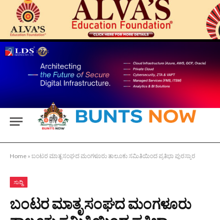
Home
»
ಬಂಟರ ಮಾತೃ ಸಂಘದ ಮಂಗಳೂರು ತಾಲೂಕು ಸಮಿತಿಯಿಂದ ಪ್ರತಿಭಾ ಪುರಸ್ಕಾರ
ಸುದ್ದಿ
ಬಂಟರ ಮಾತೃ ಸಂಘದ ಮಂಗಳೂರು