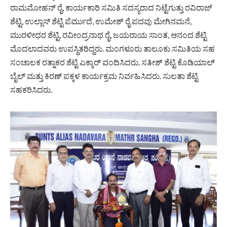
ರಾಮಮೋಹನ್ ರೈ, ಕಾರ್ಯಕಾರಿ ಸಮಿತಿ ಸದಸ್ಯರಾದ ನಿಟ್ಟೆಗುತ್ತು ರವಿರಾಜ್
ಶೆಟ್ಟಿ, ಉಲ್ಲಾಸ್ ಶೆಟ್ಟಿ ಪೆರ್ಮುದೆ, ಉಮೇಶ್ ರೈ ಪದವು ಮೇಗಿನಮನೆ,
ಮುರಳೀಧರ ಶೆಟ್ಟಿ, ರವೀಂದ್ರನಾಥ ರೈ, ಜಯರಾಯ ಸಾಂತ, ಆನಂದ ಶೆಟ್ಟಿ
ಮೊದಲಾದವರು ಉಪಸ್ಥಿತರಿದ್ದರು. ಮಂಗಳೂರು ತಾಲೂಕು ಸಮಿತಿಯ ಸಹ
ಸಂಚಾಲಕ ರತ್ನಾಕರ ಶೆಟ್ಟಿ ಎಕ್ಕಾರ್ ವಂದಿಸಿದರು. ಸತೀಶ್ ಶೆಟ್ಟಿ ಕೊಡಿಯಾಲ್
ಬೈಲ್ ಮತ್ತು ಕಿರಣ್ ಪಕ್ಕಳ ಕಾರ್ಯಕ್ರಮ ನಿರ್ವಹಿಸಿದರು. ಸುಲತಾ ಶೆಟ್ಟಿ
ಸಹಕರಿಸಿದರು.