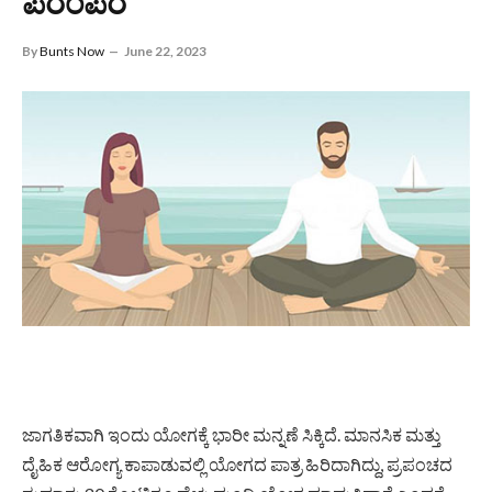
ಪರಂಪರೆ
By
Bunts Now
June 22, 2023
ಜಾಗತಿಕವಾಗಿ ಇಂದು ಯೋಗಕ್ಕೆ ಭಾರೀ ಮನ್ನಣೆ ಸಿಕ್ಕಿದೆ. ಮಾನಸಿಕ ಮತ್ತು
ದೈಹಿಕ ಆರೋಗ್ಯ ಕಾಪಾಡುವಲ್ಲಿ ಯೋಗದ ಪಾತ್ರ ಹಿರಿದಾಗಿದ್ದು, ಪ್ರಪಂಚದ