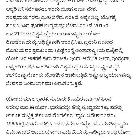
ಸುಮಾರು 30 ಕೋಟಿಗೂ ಹೆಚ್ಚು ಮಂದಿ ಯೋಗ ಮಾಡುತ್ತಿದ್ದಾರೆ ಎಂದರೆ
ಅಚ್ಚರಿ ಎನಿಸದೇ ಇರದು. ಇಂದು ಯೋಗ ಧರ್ಮ, ದೇಶ,
ಸಂಪ್ರದಾಯಗಳನ್ನು ಮೀರಿ ಬೆಳೆದು ನಿಂತಿದೆ. ಅಷ್ಟೇ ಅಲ್ಲ, ಯೋಗಕ್ಕೆ
ಸಂಬಂಧಿಸಿದ ಪೂರಕ ಉದ್ಯಮವೂ ಬೆಳೆದು ನಿಂತಿದೆ. 2015ರ
ಜೂ.21ರಂದು ವಿಶ್ವಸಂಸ್ಥೆಯು ಅಂತಾರಾಷ್ಟ್ರೀಯ ಯೋಗ
ದಿನಾಚರಣೆಯನ್ನು ಅಧಿಕೃತವಾಗಿ ಆರಂಭಿಸಿತು. ಪ್ರಧಾನಿ ನರೇಂದ್ರ
ಮೋದಿಯವರ ಶ್ರಮದಿಂದಾಗಿ ವಿಶ್ವಸಂಸ್ಥೆ ಅಂತಾರಾಷ್ಟ್ರೀಯ ಮಟ್ಟದಲ್ಲಿ
ಯೋಗ ದಿನ ಆಚರಣೆ ಶುರು ಮಾಡಿತು. ಇಂದು ಅಮೆರಿಕ, ಚೀನಾ, ಇಂಗ್ಲೆಂಡ್‌,
ಆಸ್ಟ್ರೇಲಿಯ, ಕೆನಡಾ ಆದಿಯಾಗಿ ವಿಶ್ವಸಂಸ್ಥೆಯ ಸದಸ್ಯ ರಾಷ್ಟ್ರಗಳ ಪೈಕಿ
ಶೇ.90ರಷ್ಟು ದೇಶಗಳು ಯೋಗದಿನ ಆಚರಿಸುತ್ತಿವೆ. ಅಷ್ಟೇ ಅಲ್ಲ, ಯೋಗವನ್ನು
ಜೀವನದ ಒಂದು ಭಾಗವಾಗಿ ಅನುಸರಿಸುತ್ತಿವೆ.
ಯೋಗದ ಮೂಲ ಭಾರತ. ಸುಮಾರು 5 ಸಾವಿರ ವರ್ಷಗಳ ಹಿಂದೆ
ಆರಂಭವಾದ ಈ ಯೋಗ, ಭಾರತದಲ್ಲೇ ಹೆಚ್ಚು ಪ್ರಸಿದ್ಧಿಯಾಗಿತ್ತು. ಇದನ್ನು
ಜಾಗತಿಕ ಮಟ್ಟಕ್ಕೆ ಪಸರಿಸಿದ ಮೊದಲಿಗರು ಸ್ವಾಮಿ ವಿವೇಕಾನಂದರು.
1883ರಲ್ಲಿ ಚಿಕಾಗೋದಲ್ಲಿ ಹಿಂದೂ ಧರ್ಮದ ಬಗ್ಗೆ ಭಾಷಣ ಮಾಡಿದ್ದ ಸ್ವಾಮಿ
ವಿವೇಕಾನಂದ ಅವರು, ಯೋಗದ ಮಹಿಮೆಯನ್ನು ಸಾರಿದ್ದರು. ಇಂಥ ಯೋಗ