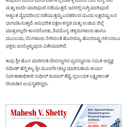
ಮತ್ತು ಜಾರ್ದೆ ಮಾರಿಪೂಜೆ ನಡೆಯುತ್ತದೆ. ಇದರಲ್ಲಿ ಸುಗ್ಗಿ ಮಾರಿಪೂಜೆ
ಅತ್ಯಂತ ವೈಭವದಿಂದ ನಡೆಯುತ್ತಿದ್ದು ಎರಡರಿಂದ ಮೂರು ಲಕ್ಷದಷ್ಟು ಜನ
ಭಾಗವಹಿಸುತ್ತಾರೆ. ಅವಿಭಜಿತ ದಕ್ಷಿಣ ಕನ್ನಡ ಮತ್ತು ಉಡುಪಿ ಜಿಲ್ಲೆ
ಮಾತ್ರವಲ್ಲದೇ ಕಾಸರಗೋಡು, ಶಿವಮೊಗ್ಗ, ಚಿಕ್ಕಮಗಳೂರು ಹಾಗೂ
ಮುಂಬಯಿ, ಬೆಂಗಳೂರು ಸೇರಿದಂತೆ ಹೊರರಾಜ್ಯ, ಹೊರರಾಷ್ಟ್ರಗಳಿಂದಲೂ
ಭಕ್ತರು ಪಾಲ್ಗೊಳ್ಳುವುದು ವಿಶೇಷವಾಗಿದೆ.
ಕಾಪು ಶ್ರೀ ಹೊಸ ಮಾರಿಗುಡಿ ದೇವಸ್ಥಾನದ ವ್ಯವಸ್ಥಾಪನಾ ಸಮಿತಿ ಅಧ್ಯಕ್ಷ
ರಮೇಶ್ ಹೆಗ್ಡೆ ಕಲ್ಯ, ಶ್ರೀ ಮೂರನೇ (ಕಲ್ಯ) ಮಾರಿಗುಡಿಯ ಕಾರ್ಯ
ನಿರ್ವಹಣಾಧಿಕಾರಿ ಸುಧೀರ್ ಕುಮಾರ್ ಶೆಟ್ಟಿ, ಪ್ರಬಂಧಕ ಲಕ್ಷ್ಮೀಕಾಂತ್
ದೇವಾಡಿಗ ಉಪಸ್ಥಿತರಿದ್ದರು.