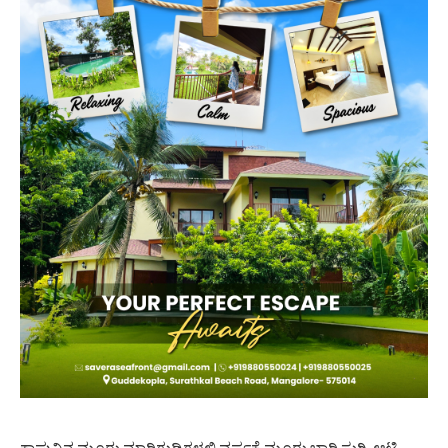
ಕಾಪುವಿನ ಮೂರು ಮಾರಿಗುಡಿಗಳಲ್ಲಿ ವರ್ಷಕ್ಕೆ ಮೂರು ಬಾರಿ ಸುಗ್ಗಿ, ಆಟಿ