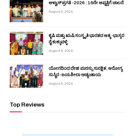
ಆಳ್ವಾಸ್ ಪ್ರಗತಿ -2026 : 16ನೇ ಆವೃತ್ತಿಗೆ ಚಾಲನೆ
August 8, 2026
ಕೃಷಿ ಮತ್ತು ಋಷಿ ಸಂಸ್ಕೃತಿ ಭಾರತದ ಆತ್ಮ -ಭಾಸ್ಕರ
ರೈ ಕುಕ್ಕುವಳ್ಳಿ
August 8, 2026
ಯೋಗದಿಂದ ದೇಹ ಮನಸ್ಸು ಸುರಕ್ಷಿತ; ಆರೋಗ್ಯ
ಸುಸ್ಥಿರ -ಜಯಶೀಲಾ ಅಡ್ಯoತಾಯ
August 8, 2026
Top Reviews