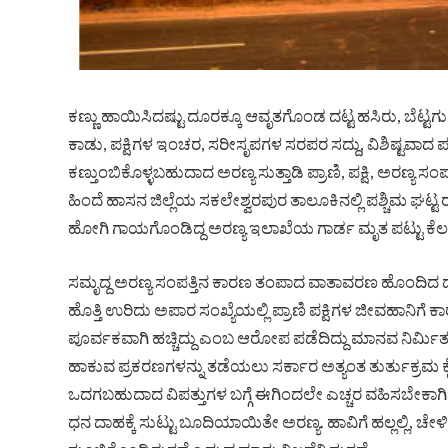
ಕಣ್ಣು ಹಾಯಿಸಿದಷ್ಟು ದೂರಕ್ಕೂ ಆವೃತಗೊಂಡ ದಟ್ಟ ಹಸಿರು, ಬೆಟ್ಟ
ಕಾಡು, ಪಕ್ಷಿಗಳ ಇಂಚರ, ಸರೀಸೃಪಗಳ ಸರಪರ ಸದ್ದು, ವಿಶಿಷ್ಟವಾದ ಪಕ
ಕಣ್ತುಂಬಿಕೊಳ್ಳಬಹುದಾದ ಅರಣ್ಯ ಸುತ್ತಾಡಿ ಪ್ರಾಣಿ, ಪಕ್ಷಿ, ಅರಣ್
ಹಿಂದೆ ಹಾಸನ ಜಿಲ್ಲೆಯ ಸಕಲೇಶ್ವರಪುರ ತಾಲೂಕಿನಲ್ಲಿ ಪಶ್ಚಿಮ ಘಟ್ಟ ರಕ್
ಹೋಗಿ ಗಾಯಗೊಂಡಿದ್ದ ಅರಣ್ಯ ಇಲಾಖೆಯ ಗಾರ್ಡ ಮೃತ ಪಟ್ಟು ಕೆಲ
ಸಮೃದ್ದ ಅರಣ್ಯ ಸಂಪತ್ತಿನ ಕಾರಣ ತಂಪಾದ ವಾತಾವರಣ ಹೊಂದಿದ ದಟ್ಟಾರ
ಹೊತ್ತಿ ಉರಿದು ಅಪಾರ ಸಂಖ್ಯೆಯಲ್ಲಿ ಪ್ರಾಣಿ ಪಕ್ಷಿಗಳ ಜೀವಹಾನಿಗೆ ಕ
ಪೂರ್ವಕವಾಗಿ ಹಚ್ಚಿದ್ದು ಎಂಬ ಆರೋಪ ಪಡೆದಿದ್ದು ಮಾನವ ನಿರ್ಮಿತ ಕಾ
ಹಾಕುವ ಪ್ರಕರಣಗಳನ್ನು ತಡೆಯಲು ಸರ್ಕಾರ ಅತ್ಯಂತ ತುರ್ತುಕ್ರಮ
ಒದಗಬಹುದಾದ ವಿಪತ್ತುಗಳ ಬಗ್ಗೆ ಈಗಿಂದಲೇ ಎಚ್ಚರ ವಹಿಸಬೇಕಾಗಿ
ಧನ ದಾಹಕ್ಕೆ ಸುಟ್ಟು ಬೂದಿಯಾಯಿತೇ ಅರಣ್ಯ. ಹಾವಿಗೆ ಹಲ್ಲಲ್ಲಿ, ಚೇಳ