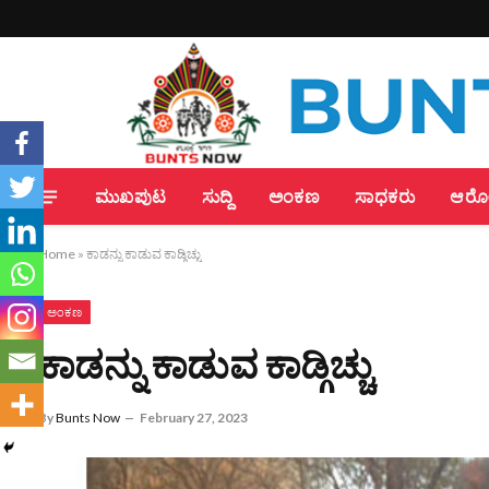
ಮುಖಪುಟ
ಸುದ್ದಿ
ಅಂಕಣ
ಸಾಧಕರು
ಆರೋಗ
Home
»
ಕಾಡನ್ನು ಕಾಡುವ ಕಾಡ್ಗಿಚ್ಚು
ಅಂಕಣ
ಕಾಡನ್ನು ಕಾಡುವ ಕಾಡ್ಗಿಚ್ಚು
By
Bunts Now
February 27, 2023