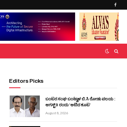
Faceb
Editors Picks
ಬಂಟರ ಸಂಘ ಬಂಟ್ವಾಳ ಬಿ.ಸಿ ರೋಡು ವಲಯ :
ಆಗಸ್ಟ್ 9 ರಂದು ‘ಆಟಿದ ಕೂಟ’
August 8, 2026