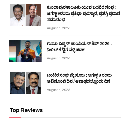
ಕುಂದಾಪುರ ತಾಲೂಕು ಯುವ ಬಂಟರ ಸಂಘ :
ಆಗಸ್ಟ್ 9ರಂದು ಪ್ರತಿಭಾ ಪುರಸ್ಕಾರ, ಪ್ರಶಸ್ತಿ ಪ್ರದಾನ
ಸಮಾರಂಭ
August 5, 2026
ಗಾಮಾ ಏಷ್ಯನ್ ಚಾಂಪಿಯನ್‌ ಶಿಪ್‌ 2026 :
ನಿಖಿಲ್ ಶೆಟ್ಟಿಗೆ ಬೆಳ್ಳಿ ಪದಕ
August 5, 2026
ಬಂಟರ ಸಂಘ ಮೈಸೂರು : ಆಗಸ್ಟ್ 9 ರಂದು
ಆಟಿಡೊಂಜಿ ದಿನ / ಆಷಾಢದಲ್ಲೊಂದು ದಿನ
August 4, 2026
Top Reviews