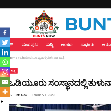
ಮುಖಪುಟ
ಸುದ್ದಿ
ಅಂಕಣ
ಸಾಧಕರು
ಆರೋಗ
Home
»
ಒಡಿಯೂರು ಸಂಸ್ಥಾನದಲ್ಲಿ ತುಳುನಾಡ ಜಾತ್ರೆ
ಸುದ್ದಿ
ಒಡಿಯೂರು ಸಂಸ್ಥಾನದಲ್ಲಿ ತುಳುನಾ
By
Bunts Now
February 1, 2023