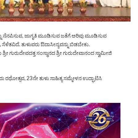
ನ್ನು ನೆನಪಿಸುವ, ಜಾಗೃತಿ ಮೂಡಿಸುವ‌ ಜತೆಗೆ ಅರಿವು ಮೂಡಿಸುವ
ಿದೆ, ಸೆಳೆತವಿದೆ. ತುಳುವರು ಔದಾಸೀನ್ಯವನ್ನು ಬಿಡಬೇಕು.
ೀ ಗುರುದೇವದತ್ತ ಸಂಸ್ಥಾನದ ಶ್ರೀ ಗುರುದೇವಾನಂದ ಸ್ವಾಮೀಜಿ
ು ರಥೋತ್ಸವ, 23ನೇ ತುಳು ಸಾಹಿತ್ಯ ಸಮ್ಮೇಳನ ಉದ್ಘಾಟಿಸಿ