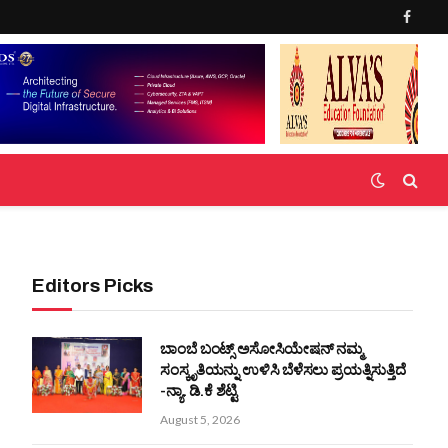
Faceb
Editors Picks
ಬಾಂಬೆ ಬಂಟ್ಸ್ ಅಸೋಸಿಯೇಷನ್ ನಮ್ಮ
ಸಂಸ್ಕೃತಿಯನ್ನು ಉಳಿಸಿ ಬೆಳೆಸಲು ಪ್ರಯತ್ನಿಸುತ್ತಿದೆ
-ನ್ಯಾ. ಡಿ.ಕೆ ಶೆಟ್ಟಿ
August 5, 2026