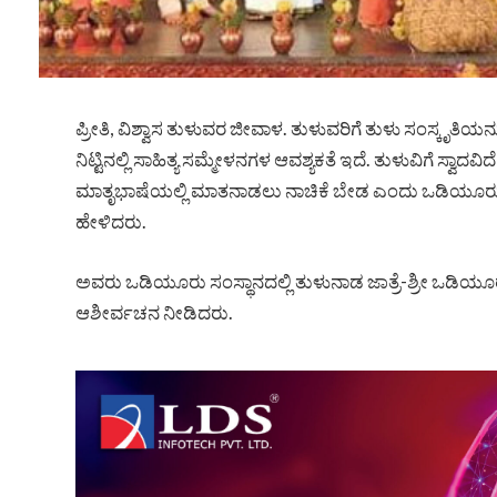
ಪ್ರೀತಿ, ವಿಶ್ವಾಸ ತುಳುವರ ಜೀವಾಳ. ತುಳುವರಿಗೆ ತುಳು ಸಂಸ್ಕೃತಿಯ
ನಿಟ್ಟಿನಲ್ಲಿ ಸಾಹಿತ್ಯ ಸಮ್ಮೇಳನಗಳ ಆವಶ್ಯಕತೆ ಇದೆ. ತುಳುವಿಗೆ ಸ್ವಾದವ
ಮಾತೃಭಾಷೆಯಲ್ಲಿ ಮಾತನಾಡಲು ನಾಚಿಕೆ ಬೇಡ ಎಂದು ಒಡಿಯೂರು ಶ್ರ
ಹೇಳಿದರು.
ಅವರು ಒಡಿಯೂರು ಸಂಸ್ಥಾನದಲ್ಲಿ ತುಳುನಾಡ ಜಾತ್ರೆ-ಶ್ರೀ ಒಡಿಯೂರ
ಆಶೀರ್ವಚನ ನೀಡಿದರು.