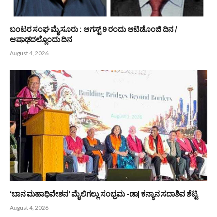
Bunts Now
Related
Posts
ಬಾಂಬೆ ಬಂಟ್ಸ್ ಅಸೋಸಿಯೇಷನ್ ನಮ್ಮ ಸಂಸ್ಕೃತಿಯನ್ನು ಉಳಿಸಿ ಬೆಳೆಸಲು