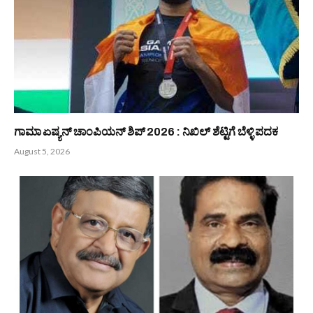
PREVIOUS ARTICLE
NEXT ARTICLE
ತಂದೆಯ ಕಾಣದ ಪ್ರೀತಿಗೆ ಯಾವತ್ತು
“ವಸುದೈವ ಕುಟುಂಬಕಂ”ತತ್ವದಲ್ಲಿದೆ
ಮೋಸ ಮಾಡದಿರಿ.
ಸರ್ವರ ಏಳಿಗೆ : ಕೆರಾಡಿ ಚಂದ್ರಶೇಖರ
ಶೆಟ್ಟಿ