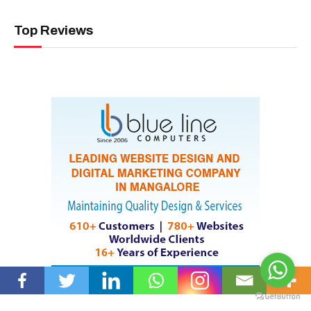
ಬಂಟರ ಸಂಘ ಮೈಸೂರು : ಆಗಸ್ಟ್ 9 ರಂದು ಆಟಿಡೊಂಜಿ ದಿನ /
ಆಷಾಢದಲ್ಲೊಂದು ದಿನ
August 4, 2026
‘ಬಾನ ಮಹಾಧಿವೇಶನ’ ಮೈಲಿಗಲ್ಲು ಸಂಭ್ರಮ -ಡಾ| ಕನ್ಯಾನ ಸದಾಶಿವ ಶೆಟ್ಟಿ