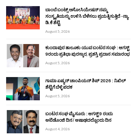
ಗಾಮಾ ಏಷ್ಯನ್ ಚಾಂಪಿಯನ್‌ ಶಿಪ್‌ 2026 : ನಿಖಿಲ್ ಶೆಟ್ಟಿಗೆ ಬೆಳ್ಳಿ ಪದಕ
August 5, 2026