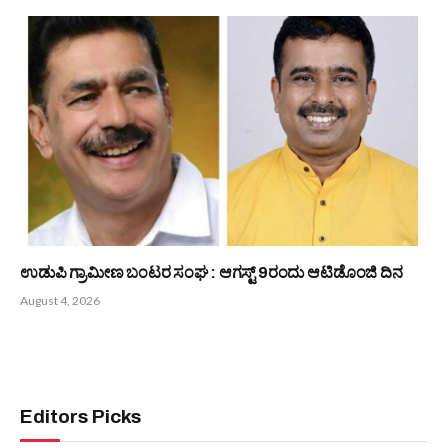
ಪ್ರಯತ್ನಿಸುತ್ತಿದೆ -ನ್ಯಾ. ಡಿ.ಕೆ ಶೆಟ್ಟಿ
August 5, 2026
ಕುಂದಾಪುರ ತಾಲೂಕು ಯುವ ಬಂಟರ ಸಂಘ : ಆಗಸ್ಟ್ 9ರಂದು ಪ್ರತಿಭಾ
ಪುರಸ್ಕಾರ, ಪ್ರಶಸ್ತಿ ಪ್ರದಾನ ಸಮಾರಂಭ
August 5, 2026