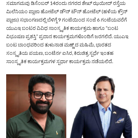
ಸಮಾಗಮವು ಡಿಸೆಂಬರ್ 14ರಂದು ನಗರದ ಶೇಖ್ ಝಯೀದ್ ರಸ್ತೆಯ
ಮಿಲೆನಿಯಂ ಪ್ಲಾಜಾ ಹೋಟೆಲ್ ಡೌನ್ ಟೌನ್ ಹೋಟೆಲ್ (ಹಳೆಯ ಕ್ರೌನ್
ಪ್ಲಾಜಾ) ಸಭಾಂಗಣದಲ್ಲಿ ಬೆಳಿಗ್ಗೆ 9 ಗಂಟೆಯಿಂದ ಸಂಜೆ 6 ಗಂಟೆಯವರೆಗೆ
ಯುಎಇ ಬಂಟರ ವಿವಿಧ ಸಾಂಸ್ಕೃತಿಕ ಕಾರ್ಯಕ್ರಮ ಹಾಗೂ “ಬಂಟ
ವಿಭೂಷಣ ಪ್ರಶಸ್ತಿ” ಪ್ರದಾನ ಕಾರ್ಯಕ್ರಮಗಳೊಂದಿಗೆ ಜರಗಲಿದೆ. ಯುಎಇ
ಬಂಟ ಬಾಂಧವರಿಂದ ತುಳುನಾಡ ಮಣ್ಣ್ ದ ಮಹಿಮೆ, ಭಾರತದ‌
ಸಂಸ್ಕೃತಿಯ ಪಯಣ, ಬಂಟೆರ್ನ ಐಸಿರ, ಕಿರುಚಿತ್ರ ಸ್ಪರ್ಧೆ ಇಂತಹ
ಸಾಂಸ್ಕೃತಿಕ ಕಾರ್ಯಕ್ರಮಗಳ ಸ್ಪರ್ಧಾ ಕಾರ್ಯಕ್ರಮ ನಡೆಯಲಿದೆ.