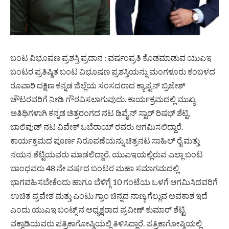
ಬಂಟ ವಿಭೂಷಣ ಪ್ರಶಸ್ತಿ ಪ್ರದಾನ : ವರ್ಷಂಪ್ರತಿ ಕೊಡಮಾಡುವ ಯುಎಇ
ಬಂಟರ ಪ್ರತಿಷ್ಠಿತ ಬಂಟ ವಿಭೂಷಣ ಪ್ರಶಸ್ತಿಯನ್ನು ಮಂಗಳೂರು ಕಂಬಳದ
ರೂವಾರಿ ದಕ್ಷಿಣ ಕನ್ನಡ ಜಿಲ್ಲೆಯ ಸಂಸದರಾದ ಕ್ಯಾಪ್ಟನ್ ಬ್ರಿಜೇಶ್
ಚೌಟರವರಿಗೆ ನೀಡಿ ಗೌರವಿಸಲಾಗುವುದು. ಕಾರ್ಯಕ್ರಮದಲ್ಲಿ ಮುಖ್ಯ
ಅತಿಥಿಗಳಾಗಿ ಕನ್ನಡ ಚಿತ್ರರಂಗದ ನಟ ಡಿವೈನ್ ಸ್ಟಾರ್ ರಿಷಭ್ ಶೆಟ್ಟಿ,
ಬಾಲಿವುಡ್ ನಟ ವಿವೇಕ್ ಒಬೆರಾಯ್ ರವರು ಆಗಮಿಸಲಿದ್ದಾರೆ.
ಕಾರ್ಯಕ್ರಮದ ಪೂರ್ಣ ನಿರೂಪಣೆಯನ್ನು ಚಿತ್ರನಟ ಸಾಹಿಲ್ ರೈ ಮತ್ತು
ನಯನ ಶೆಟ್ಟಿಯವರು ಮಾಡಲಿದ್ದಾರೆ. ಯುಎಇಯಲ್ಲಿರುವ ಎಲ್ಲಾ ಬಂಟ
ಬಾಂಧವರು 48 ನೇ ವರ್ಷದ ಬಂಟರ ಮಹಾ ಸಮಾಗಮದಲ್ಲಿ
ಭಾಗವಹಿಸಬೇಕೆಂದು ಹಾಗೂ ಬೆಳಿಗ್ಗೆ 10 ಗಂಟೆಯ ಒಳಗೆ ಆಗಮಿಸಿದವರಿಗೆ
ಉಚಿತ ಪ್ರವೇಶ ಮತ್ತು ಎಂಟು ಗ್ರಾಂ ಚಿನ್ನದ ನಾಣ್ಯ ಗೆಲ್ಲುವ ಅವಕಾಶ ಇದೆ
ಎಂದು ಯುಎಇ ಬಂಟ್ಸ್ ನ ಅಧ್ಯಕ್ಷರಾದ ಪ್ರವೀಣ್ ಕುಮಾರ್ ಶೆಟ್ಟಿ
ವಕ್ವಾಡಿಯವರು ಪತ್ರಿಕಾಗೋಷ್ಠಿಯಲ್ಲಿ ತಿಳಿಸಿದ್ದಾರೆ. ಪತ್ರಿಕಾಗೋಷ್ಠಿಯಲ್ಲಿ