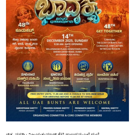
ಚಿತ್ರ, ವರದಿ : ವಿಜಯಕುಮಾರ್ ಶೆಟ್ಟಿ ಗಾಣದಮೂಲೆ ದುಬೈ