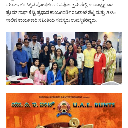
ಯುಎಇ ಬಂಟ್ಸ್ ನ ಪೋಷಕರಾದ ಸರ್ವೋತ್ತಮ ಶೆಟ್ಟಿ, ಉಪಾಧ್ಯಕ್ಷರಾದ
ಪ್ರೇಮ್ ನಾಥ್ ಶೆಟ್ಟಿ, ಪ್ರಧಾನ ಕಾರ್ಯದರ್ಶಿ ರವಿರಾಜ್ ಶೆಟ್ಟಿ ಮತ್ತು 2025
ಸಾಲಿನ ಕಾರ್ಯಕಾರಿ ಸಮಿತಿಯ ಸದಸ್ಯರು ಉಪಸ್ಥಿತರಿದ್ದರು.